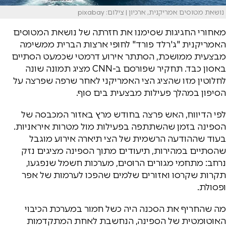
נושאת מטוסים אמריקנית, ארכיון | צילום: pixabay
מאחורי החגיגות שסימנו את חזרתה של נושאת המטוסים
האמריקנית "ג'רלד פורד" לחופי ארצות הברית ממשימה
מבצעית ממושכת, הסתתר אירוע דרמטי שכמעט הסתיים
באסון כבד. תחקיר שפורסם ב-CNN מציג תמונה שונה
לחלוטין מזו שהציג הצי האמריקני לאחר שרפה שפרצה על
הסיפון במהלך פעילות מבצעית בים סוף.
לפי הדיווח, האש פרצה בחודש מרץ באזור המכבסה של
הספינה בזמן שהשתתפה בפעילות מול מטרות איראניות.
בעוד שההודעה הרשמית של הצי תיארה אירוע מוגבל
שהסתיים במהירות, תיעודים מתוך הספינה מציגים נזק
נרחב: מתחמי מגורים הרוסים, מערכות חשמל שנפגעו,
תקרות שקרסו ואזורים שלמים שהפכו לערמות של אפר
ופסולת.
מה שהחריף את הסכנה היה כשל חמור במערכת הכיבוי
האוטומטית של הספינה, הנחשבת לאחת המתקדמות