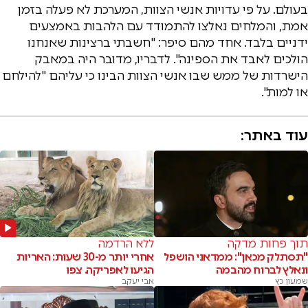
בעולם. על פי עדויות אנשי הצוות, המערכת לא פעלה בזמן
אמת, והמלחים נאלצו להתמודד עם הלהבות באמצעים
ידניים בלבד. אחד מהם סיפר: "חשבתי ברצינות שאנחנו
הולכים לאבד את הספינה". לדבריו, מדובר היה במאבק
הישרדות של ממש שבו אנשי הצוות הבינו כי עליהם "להילחם
או למות".
עוד באתר:
תוך פחות מדקה
ללא הרדמה
"תסתלק מכאן": ממדאני הושפל
אחרי יותר מ-30 שעות: האריות
ונאלץ לברוח מהבמה
הגיעו לאפריקה. צפו
שמעון כץ
אבי יעקב