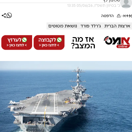
שמעון כץ
כ' בסיוון תשפ"ו, 05/06/26 13:35
א+
א-
הדפסה
ארצות הברית
ג'רלד פורד
נושאת מטוסים