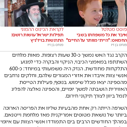
פוסט מטלטל
לקראת הכינוס ההמוני
איבד את כל משפחתו בשבי
תפילות ישראל עושות רושם:
החמאס: "הייתי מוותר על החיים"
התרגשות בויז'ניץ
פנחס בן זיו
פנחס בן זיו
הקרב נגד האש נמשך כ-30 שעות רצופות. מאות מלחים
השתתפו במאמצי הכיבוי, הניקוי והבקרה כדי למנוע
התלקחות מחודשת. הנזק היה משמעותי במיוחד: כ-600
אנשי צוות איבדו את אזורי המגורים שלהם, וחלקים נרחבים
מהספינה יצאו מכלל שימוש. בנוסף, פעילות הטייסת
האווירית הושבתה למשך יומיים, והספינה נאלצה להפליג
לנמל ביוון לצורך תיקוני חירום.
השרפה הייתה רק אחת מהבעיות שליוו את הפריסה הארוכה
ביותר של נושאת מטוסים אמריקנית מאז מלחמת וייטנאם.
במהלך החודשים הרבים בים התמודדו אנשי הצוות עם איומי