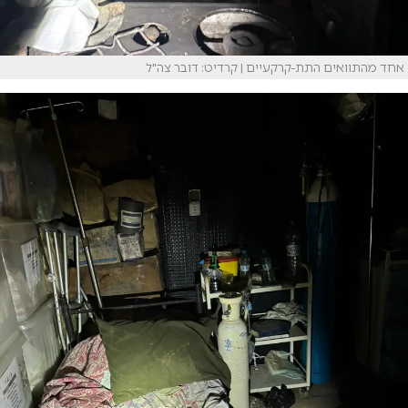
אחד מהתוואים התת-קרקעיים | קרדיט: דובר צה"ל