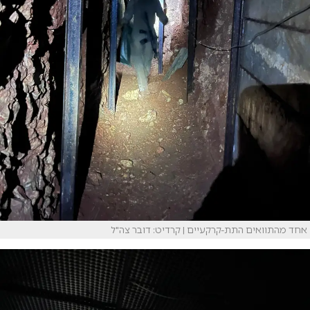
אחד מהתוואים התת-קרקעיים | קרדיט: דובר צה"ל