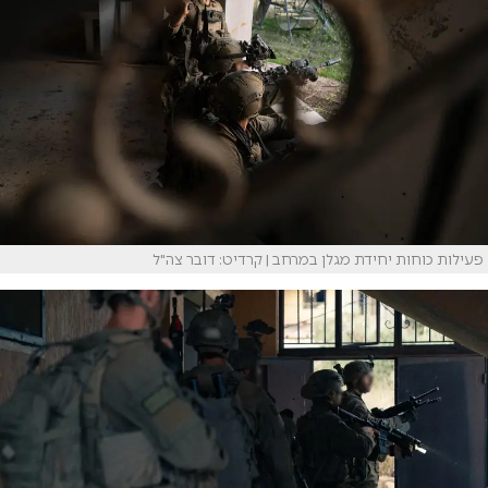
פעילות כוחות יחידת מגלן במרחב | קרדיט: דובר צה"ל