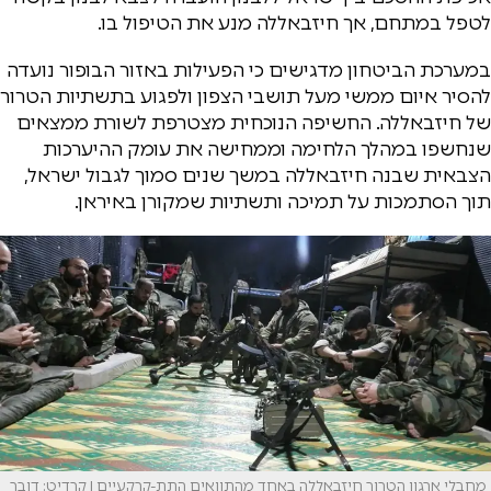
לטפל במתחם, אך חיזבאללה מנע את הטיפול בו.
במערכת הביטחון מדגישים כי הפעילות באזור הבופור נועדה
להסיר איום ממשי מעל תושבי הצפון ולפגוע בתשתיות הטרור
של חיזבאללה. החשיפה הנוכחית מצטרפת לשורת ממצאים
שנחשפו במהלך הלחימה וממחישה את עומק ההיערכות
הצבאית שבנה חיזבאללה במשך שנים סמוך לגבול ישראל,
תוך הסתמכות על תמיכה ותשתיות שמקורן באיראן.
מחבלי ארגון הטרור חיזבאללה באחד מהתוואים התת-קרקעיים | קרדיט: דובר