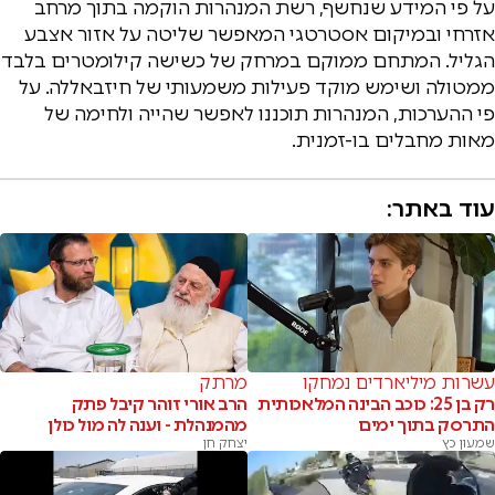
על פי המידע שנחשף, רשת המנהרות הוקמה בתוך מרחב
אזרחי ובמיקום אסטרטגי המאפשר שליטה על אזור אצבע
הגליל. המתחם ממוקם במרחק של כשישה קילומטרים בלבד
ממטולה ושימש מוקד פעילות משמעותי של חיזבאללה. על
פי ההערכות, המנהרות תוכננו לאפשר שהייה ולחימה של
מאות מחבלים בו-זמנית.
עוד באתר:
עשרות מיליארדים נמחקו
מרתק
רק בן 25: כוכב הבינה המלאכותית
הרב אורי זוהר קיבל פתק
התרסק בתוך ימים
מהמנהלת - וענה לה מול כולן
שמעון כץ
יצחק חן