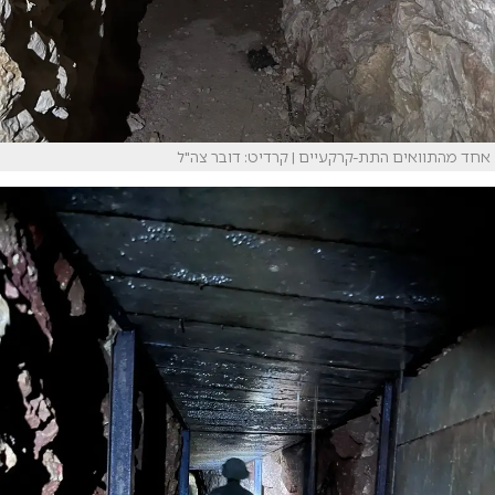
אחד מהתוואים התת-קרקעיים | קרדיט: דובר צה"ל