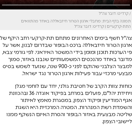
/ קרדיט: דובר צה"ל
תמונה בדף הבית: מחבלי ארגון הטרור חיזבאללה באחד מהתוואים
התת-קרקעיים | קרדיט: דובר צה"ל
צה"ל חשף בימים האחרונים מתחם תת-קרקעי רחב היקף של
ארגון הטרור חיזבאללה ברכס הבופור שבדרום לבנון, אשר על
פי הערכות תוכנן ומומן בידי המשטר האיראני. לפי גורמי צבא,
מדובר באחד מהנכסים המשמעותיים שנבנו באזור, סמוך
למבצר הצלבני שהוקם לפני כ-900 שנה, שנועד לשמש בסיס
מבצעי מרכזי עבור פעילות ארגון הטרור נגד ישראל.
כוחות צוות הקרב של חטיבת גולני, יחד עם לוחמי מגלן
ויחידת יהל"ם, פועלים במרחב בפיקוד אוגדה 36 ובהכוונת
אגף המודיעין ופיקוד הצפון, במסגרת מאמץ לאיתור
והשמדת רשת המנהרות. המטרה המרכזית היא השגת
שליטה מבצעית באזור הבופור והסרת האיום הנשקף ממנו
ליישובי הצפון.