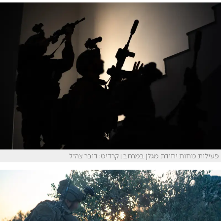
פעילות כוחות יחידת מגלן במרחב | קרדיט: דובר צה"ל