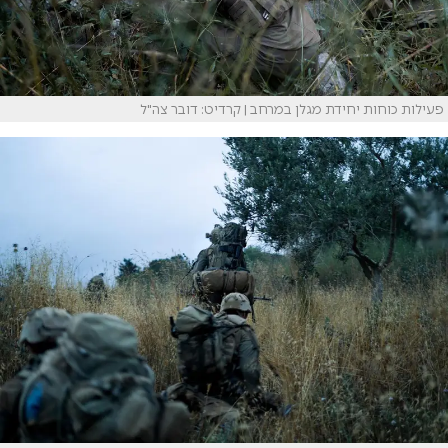
פעילות כוחות יחידת מגלן במרחב | קרדיט: דובר צה"ל