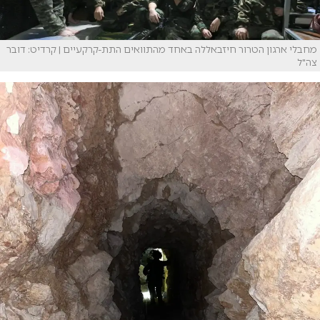
מחבלי ארגון הטרור חיזבאללה באחד מהתוואים התת-קרקעיים | קרדיט: דובר
צה"ל