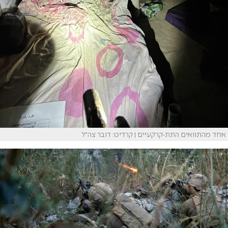
אחד מהתוואים התת-קרקעיים | קרדיט: דובר צה"ל