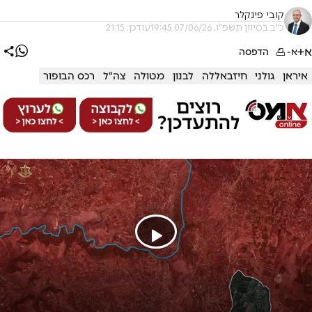
קובי פינקלר
כ"ב בסיוון תשפ"ו, 07/06/26 19:45
עודכן: 21:15
א+
א-
הדפסה
איראן
גולני
חיזבאללה
לבנון
מטולה
צה"ל
רכס הבופור