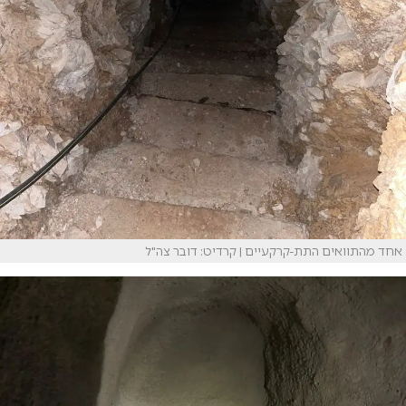
אחד מהתוואים התת-קרקעיים | קרדיט: דובר צה"ל