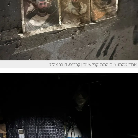
אחד מהתוואים התת-קרקעיים | קרדיט: דובר צה"ל