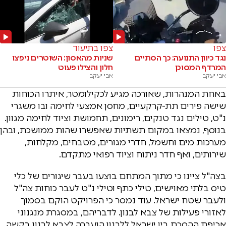
צפו
צפו בתיעוד
נגד כיוון התנועה: כך הסתיים
שניות מהאסון: השוטרים ניפצו
המרדף המסוכן
חלון והצילו פעוט
אבי יעקב
אבי יעקב
באחת המנהרות, שאורכה מגיע לכקילומטר, איתרו הכוחות
שישה פירים תת-קרקעיים, מחסן אמצעי לחימה ובו משגרי
נ"ט, טילים נגד טנקים, רימונים, תחמושת וציוד לחימה מגוון.
בנוסף, נמצאו במקום תשתיות שאפשרו שהות ממושכת, ובהן
מערכות מים וחשמל, חדרי מגורים, מטבחים, מקלחות,
שירותים, ואף חדר ניתוח וציוד רפואי מתקדם.
בצה"ל ציינו כי מתוך המתחם בוצעו בעבר שיגורים של כלי
טיס בלתי מאוישים, טילי כתף וטילי נ"ט לעבר כוחות צה"ל
ולעבר שטח ישראל. עוד נמסר כי הפרויקט הוקם בסמוך
לאזורי פעילות של צבא לבנון. לדבריהם, במסגרת מנגנוני
אכיפת ההסכם בין ישראל ללבנון הועברה לצבא לבנון בקשה