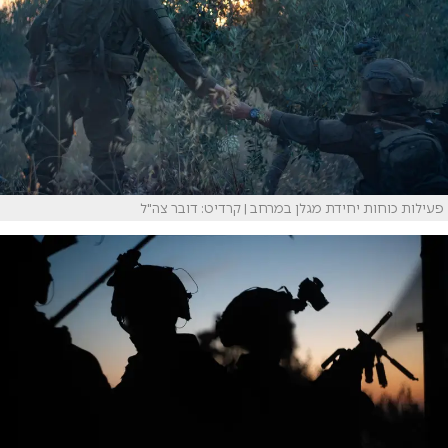
פעילות כוחות יחידת מגלן במרחב | קרדיט: דובר צה"ל