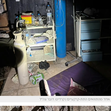
אחד מהתוואים התת-קרקעיים | קרדיט: דובר צה"ל