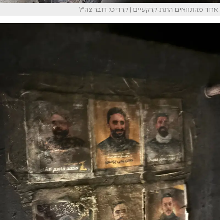
אחד מהתוואים התת-קרקעיים | קרדיט: דובר צה"ל