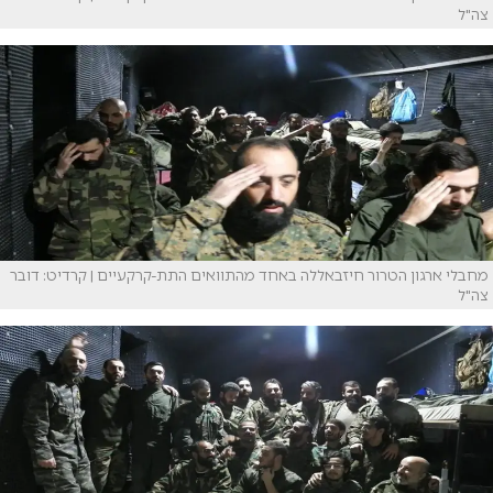
צה"ל
מחבלי ארגון הטרור חיזבאללה באחד מהתוואים התת-קרקעיים | קרדיט: דובר
צה"ל