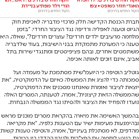
האגדי חוזר כשופט • צפו
הודי וילד מפתיע בניידת
הקול החדש בדרכים
הקול החדש בדרכים
חברת הכנסת הקדישה חלק מרכזי מדבריה לאכיפת חוק
הגיוס וטענה לאפליה ורדיפה נגד הציבור החרדי. “בזמן
מלחמה מרעיבים ילדים חרדים? עוצרים חרדים?”, שאלה. היא
טענה כי המערכת מתמקדת בבני הישיבות, בעוד שלדבריה
משתמטים אחרים, ובהם פציפיסטים ומתנגדי שירות בתל
אביב, אינם זוכים לאותה אכיפה.
גוטליב הוסיפה כי היועמ"שית מסתמכת על מעמדה ועל
סמכותה כדי להציג את הממשלה כאיום על הדמוקרטיה. “את
יוצאת לציבור ואומרת שאנחנו מסכנים את הדמוקרטיה,
שהממשלה הזאת קיצונית”, אמרה. לטענתה, המסרים האלה
נועדו להפחיד את הציבור ולהסיתו נגד הממשלה הנבחרת.
בהמשך האשימה את מיארה בהקראת מסרים מוכנים מראש
ובהימנעות מעימות ישיר עם הטענות כלפיה. “את מקריאה
מהדפים, לא מסתכלת בעיניים”, אמרה, והוסיפה טענות קשות
גם בנוגע ליחסיה עם הפצ"רית ולגיבוי ההדדי בין בכירות