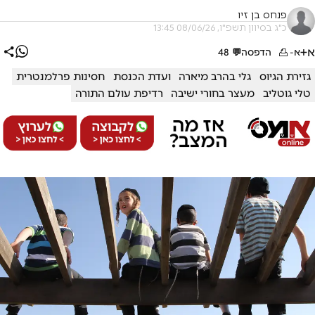
פנחס בן זיו
כ"ג בסיוון תשפ"ו, 08/06/26 13:45
א+
א-
הדפסה
💬
48
גזירת הגיוס
גלי בהרב מיארה
ועדת הכנסת
חסינות פרלמנטרית
טלי גוטליב
מעצר בחורי ישיבה
רדיפת עולם התורה