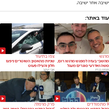
ישיבה אחר ישיבה.
עוד באתר:
מרגש
צפו בתיעוד
מהשבי בעזה למפגש מרגש: רום,
שניות מהאסון: השוטרים ניפצו
סשה ואדרעי סוגרים מעגל
חלון והצילו פעוט
פנחס בן זיו
אבי יעקב
9 מתמודדים
פרק מרמלה
הקול החדש בדרכים: ילד הפלא
'הקול החדש בדרכים': ראפר, זמר