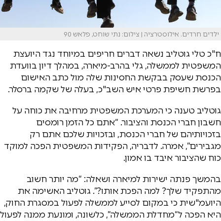
ילדים חרדים. אילוסטרציה | צילום: נתי שוחט, פלאש 90
ח"כ טלי גוטליב נשאה דברים חריפים במיוחד נגד היועצת
המשפטית לממשלה, גלי בהרב-מיארה, במהלך דיון בוועדת
הכנסת שעסק בבקשת החסינות שלה מול כתב האישום
בפרשת חשיפת פרטי איש השב"כ, בעלה של שקמה ברסלר.
גוטליב טענה כי המערכת המשפטית מרחיבה את כוחה על
חשבון חברי הכנסת והציבור. “אתם כל הזמן רומסים
בזכויותיהם של חברי הכנסת, ובזכויות שלכם אתם רק
מגבירים”, אמרה. לדבריה, הפקידות המשפטית הפכה למוקד
כוח שהציבור איבד בו אמון.
בהמשך פנתה ישירות למיארה ושאלה: “מה יותר חשוב
מהתפקיד שלך? למה הפכת אותו?”. גוטליב האשימה את
היועמ"שית כי במקום לסייע לממשלה לפעול במסגרת החוק,
היא הפכה ל“מחדלת הממשלה”, כלשונה, ומונעת ממנה לפעול