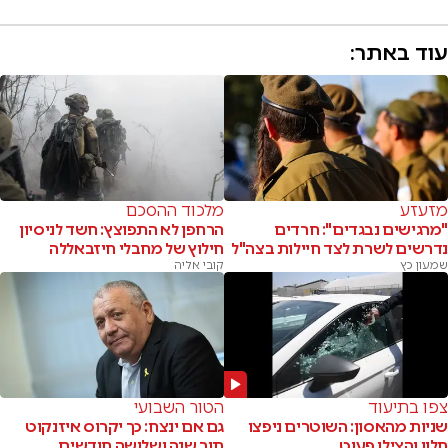
עוד באתר:
מזעזע
מלכוד ההסכם
"מרגישים נבגדים": חרדים
הרחפן לא התפוצץ: חשד לניסיון
נדרשים לשרת לצד חיילות בצה"ל
חילוץ של מחבלי חיזבאללה
שמעון כץ
קובי אליה
צפו בתיעוד
הטור השבועי
שניות מהאסון: השוטרים ניפצו
גם אם ינצח: כך יקרוס איזנקוט
חלון והצילו פעוט
תוך שנה ושלושה חודשים