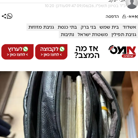
אבי יעקב
כ"ד בסיוון תשפ"ו, 09/06/26 09:47
עודכן: 10:20
א+
א-
הדפסה
אשדוד
בית שמש
בני ברק
בתי כנסת
גניבת מזוזות
גניבת תפילין
משטרת ישראל
נתיבות