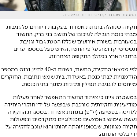
המזוזות שנגנבו | קרדיט: דוברות המשטרה
חקירה שנוהלה בתחנת אשדוד בעקבות דיווחים על גניבות
מבתי כנסת הובילה לעיכובו של תושב בני ברק, החשוד
במעורבות בשורת אירועים שכללו הסגת גבול וגניבת
תשמישי קדושה. על פי החשד, האיש פעל במספר ערים
ברחבי הארץ במהלך התקופה האחרונה.
לפי ממצאי החקירה, החשוד, בשנות ה-40 לחייו, נכנס במספר
הזדמנויות לבתי כנסת באשדוד, בית שמש ונתיבות. החוקרים
מייחסים לו גניבת תפילין ומזוזות מתוך בתי הכנסת.
במשטרה ציינו כי איתור החשוד התאפשר לאחר פעילות
מודיעינית וחקירתית מורכבת שבוצעה על ידי חוקרי היחידה
ללחימה בפשיעה (יל"פ) בתחנת אשדוד. במסגרת החקירה
נעשה שימוש באמצעים טכנולוגיים מתקדמים ובפעולות
חקירה מגוונות, שבסופן זוהתה זהותו והוא עוכב לחקירה על
ידי בלשי התחנה.