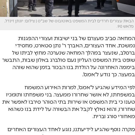
הבאת עצורים חרדים לבית המשפט באוטובוס של שב"ס | צילום: יונתן זינדל,
פלאש 90.
המחאה סביב מעצרם של בני ישיבות ועצורי ההפגנות
נמשכת. אחד העצורים, האברך ר' נתן סטארט, מחסידי
ברסלב, שנעצר במהלך המחאה שנערכה מחוץ לביתו של
שופט בית המשפט העליון נעם סולברג באלון שבות, התבשר
ביממה האחרונה על הולדת בנו הבכור בזמן שהוא שוהה
במעצר. כך נודע ל'אמס'.
לפי המידע שהגיע ל'אמס', למרות האירוע המשמח
במשפחתו, לא אושר שחרורו ממעצר. בני משפחתו ותומכיו
טענו כי בית המשפט או שירות בתי הסוהר סירבו לאפשר את
שחרורו, והוא נאלץ לקבל את הבשורה על לידת בנו כשהוא
מאחורי סורג ובריח.
מקרה נוסף שהגיע לידיעתנו, נוגע לאחד העצורים האחרים