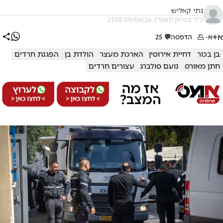
נתי קאליש
כ"ד בסיוון תשפ"ו, 09/06/26 21:05
א+
א-
הדפסה
💬
25
בן בכור
דחיית אירוסין
הארכת מעצר
הולדת בן
הפגנת חרדים
חתן מאורס
נועם סולברג
עצורים חרדים