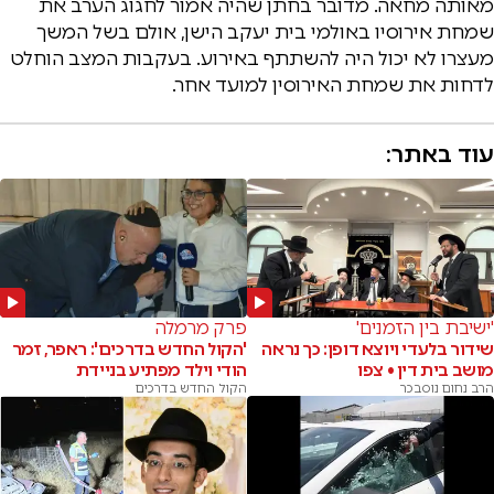
מאותה מחאה. מדובר בחתן שהיה אמור לחגוג הערב את
שמחת אירוסיו באולמי בית יעקב הישן, אולם בשל המשך
מעצרו לא יכול היה להשתתף באירוע. בעקבות המצב הוחלט
לדחות את שמחת האירוסין למועד אחר.
עוד באתר:
'ישיבת בין הזמנים'
פרק מרמלה
שידור בלעדי ויוצא דופן: כך נראה
'הקול החדש בדרכים': ראפר, זמר
מושב בית דין • צפו
הודי וילד מפתיע בניידת
הרב נחום נוסבכר
הקול החדש בדרכים