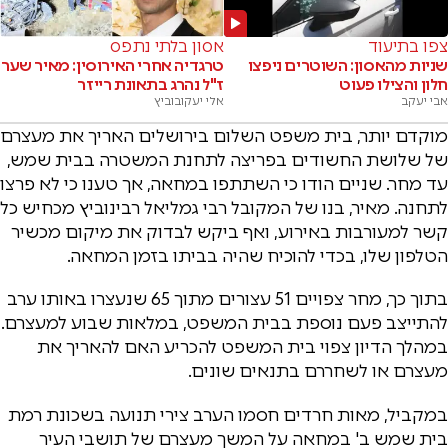
צפו בתיעוד
אסון בלתי נתפס
שניות מהאסון: השוטרים ניפצו
טרגדיה אחרי האירוסין: מאיר שער
חלון והצילו פעוט
ז"ל נהרג בתאונת רייזר
אבי יעקב
אלי יעקובוביץ
מוקדם יותר, בית משפט השלום בירושלים האריך את מעצרם
של שלושת החשודים בפריצה לתחנת המשטרה בבית שמש,
עד מחר. שניים הודו כי השתתפו במחאה, אך טענו כי לא פרצו
לתחנה. מאיר, בנו של המקובל רבי גמליאל רבינוביץ מכחיש כל
קשר למעורבות באירוע, ואף ביקש לבדוק את מיקום מכשיר
הטלפון שלו, בכדי להוכיח שהיה בביתו בזמן המחאה.
בתוך כך, מחר צפויים 51 עצורים מתוך 65 שנעצרו באותו ערב
להתייצב פעם נוספת בבית המשפט, במלאות שבוע למעצרם.
במהלך הדיון צפוי בית המשפט להכריע האם להאריך את
מעצרם או לשחררם בתנאים שונים.
במקביל, מאות חרדים חסמו הערב צירי תנועה בשכונת רמת
בית שמש ב' במחאה על המשך מעצרם של תושבי העיר