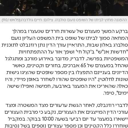
ההפגנה מחוץ לביתו של השופט נועם סולברג. צילום: חיים גולדברג(פלאש /90)
ברקע המשך מעצרם של עשרות חרדים שנעצרו במהלך
המחאה סמוך לביתו של שופט בית המשפט העליון
נועם
סולברג
באלון שבות, התראיין עורך הדין
נתן רוזנבלט
לתוכנית
"חדשות אנ"ש" ב'קול חי' ושפך אור על ההתפתחויות
המשפטיות בפרשה. לדבריו, מדובר באירוע מורכב ומתגלגל
שהחל במעצרם של 65 אברכים, בחורים וקטינים, כאשר
הדיונים בעניינם התפצלו בין מספר שופטים שהציגו גישות
שונות לחלוטין. "היו שופטים שהורו לשחרר באופן מיידי, והיו
כאלה שהאריכו את המעצר בארבעה, חמישה ואפילו שישה
ימים", סיפר.
לדברי רוזנבלט, לאחר הגשת ערעורים מצד המשטרה ומצד
עורכי הדין המייצגים את העצורים, נקבע כי מרבית העצורים
יישארו במעצר עד יום רביעי בשעה 10:00 בבוקר. במקביל
שוחררו כלל הקטינים וכן מספר עצורים נוספים בשל נסיבות