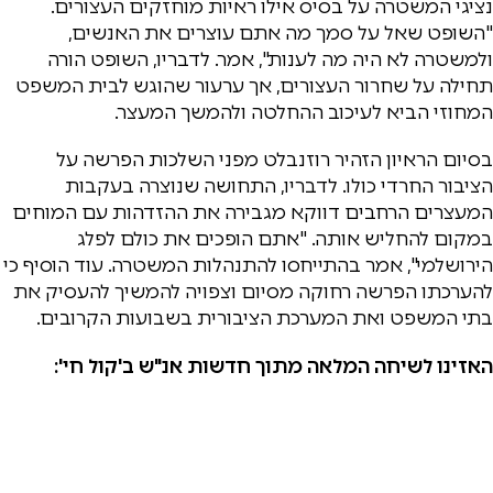
נציגי המשטרה על בסיס אילו ראיות מוחזקים העצורים.
"השופט שאל על סמך מה אתם עוצרים את האנשים,
ולמשטרה לא היה מה לענות", אמר. לדבריו, השופט הורה
תחילה על שחרור העצורים, אך ערעור שהוגש לבית המשפט
המחוזי הביא לעיכוב ההחלטה ולהמשך המעצר.
בסיום הראיון הזהיר רוזנבלט מפני השלכות הפרשה על
הציבור החרדי כולו. לדבריו, התחושה שנוצרה בעקבות
המעצרים הרחבים דווקא מגבירה את ההזדהות עם המוחים
במקום להחליש אותה. "אתם הופכים את כולם לפלג
הירושלמי", אמר בהתייחסו להתנהלות המשטרה. עוד הוסיף כי
להערכתו הפרשה רחוקה מסיום וצפויה להמשיך להעסיק את
בתי המשפט ואת המערכת הציבורית בשבועות הקרובים.
האזינו לשיחה המלאה מתוך חדשות אנ"ש ב'קול חי':