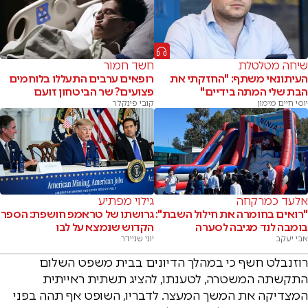
שיחה מטלטלת
חשד חמור
העיתונאי משתף: "החזקתי את
רופאים ערבים התעללו בלוחמים
הבת שלי המתה בידיים"
פצועים? שר הביטחון זועם
יוסי חיים מימון
קובי פינקלר
אלעד כמרקחה
גילוי מפתיע
"רואים בחומרה את חילול השבת":
גרושתו של טראמפ חושפת: הספר
בומבה לנד מגיבה לסערה
הקדוש שנמצא על לבו
אבי יעקב
יוני שניידר
רוזנבלט חשף כי במהלך הדיונים בבית משפט השלום
התקשתה המשטרה, לטענתו, להציג תשתית ראייתית
המצדיקה את המשך המעצר. לדבריו, השופט אף תהה בפני