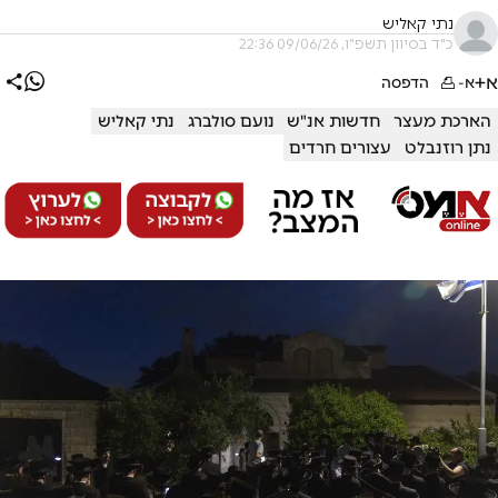
נתי קאליש
כ"ד בסיוון תשפ"ו, 09/06/26 22:36
א+
א-
הדפסה
הארכת מעצר
חדשות אנ"ש
נועם סולברג
נתי קאליש
נתן רוזנבלט
עצורים חרדים