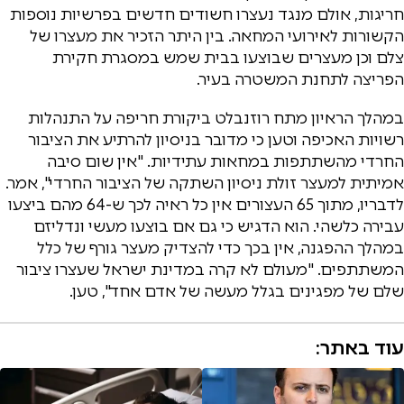
חריגות, אולם מנגד נעצרו חשודים חדשים בפרשיות נוספות
הקשורות לאירועי המחאה. בין היתר הזכיר את מעצרו של
צלם וכן מעצרים שבוצעו בבית שמש במסגרת חקירת
הפריצה לתחנת המשטרה בעיר.
במהלך הראיון מתח רוזנבלט ביקורת חריפה על התנהלות
רשויות האכיפה וטען כי מדובר בניסיון להרתיע את הציבור
החרדי מהשתתפות במחאות עתידיות. "אין שום סיבה
אמיתית למעצר זולת ניסיון השתקה של הציבור החרדי", אמר.
לדבריו, מתוך 65 העצורים אין כל ראיה לכך ש-64 מהם ביצעו
עבירה כלשהי. הוא הדגיש כי גם אם בוצעו מעשי ונדליזם
במהלך ההפגנה, אין בכך כדי להצדיק מעצר גורף של כלל
המשתתפים. "מעולם לא קרה במדינת ישראל שעצרו ציבור
שלם של מפגינים בגלל מעשה של אדם אחד", טען.
עוד באתר: