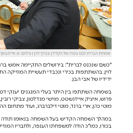
שמחת הברית לבנו בכורו של הקלידן צביקי לוין | צילום: א. אייזנבאך.
"כשם שנכנס לברית": בירושלים התקיימה אמש ברוב 
לוין, בהשתתפות בכירי ונכבדי תעשיית המוזיקה החס
ידידיו של אבי הבן.
בשמחה השתתפו בין היתר בעלי המנגנים יענקי דסקל, 
פרוש, איציק אייזנשטט, מוישי מנדלסון, צביקי רובין,
מוטי כהן, ארי ברנד, מוטי זילברברג, ועוד מתחום הה
במהלך השמחה הקדיש בעל השמחה בנאומו תודה מיו
בכורו, כמו"כ הודה למשפחתו הענפה, ולחבריו המוז