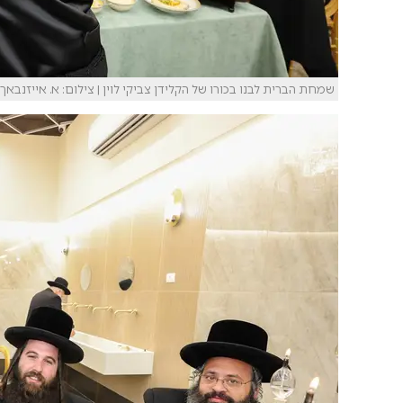
שמחת הברית לבנו בכורו של הקלידן צביקי לוין | צילום: א. אייזנבאך.