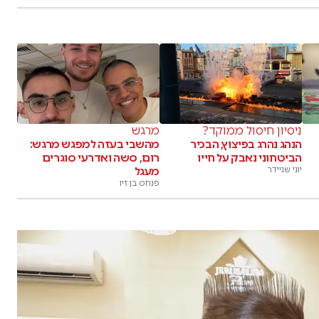
ניסיון חיסול ממוקד?
מרגש
הנהג נהרג בפיצוץ, הבכיר
מהשבי בעזה למפגש מרגש:
הביטחוני נאבק על חייו
רום, סשה ואדרעי סוגרים
יוני שניידר
מעגל
פנחס בן זיו