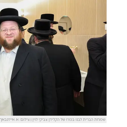
שמחת הברית לבנו בכורו של הקלידן צביקי לוין | צילום: א. אייזנבאך.