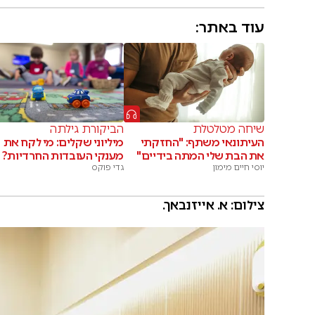
עוד באתר:
שיחה מטלטלת
הביקורת גילתה
העיתונאי משתף: "החזקתי
מיליוני שקלים: מי לקח את
את הבת שלי המתה בידיים"
מענקי העובדות החרדיות?
יוסי חיים מימון
גדי פוקס
צילום: א. אייזנבאך.