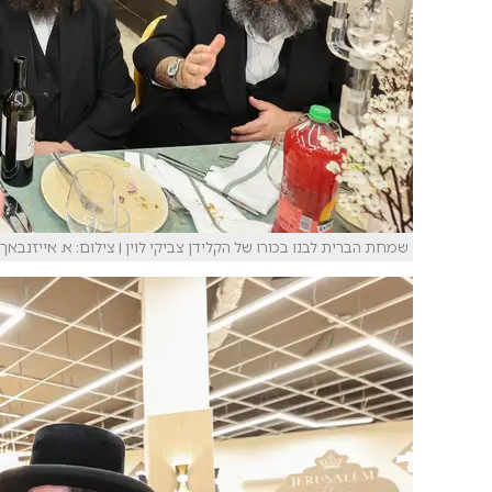
שמחת הברית לבנו בכורו של הקלידן צביקי לוין | צילום: א. אייזנבאך.