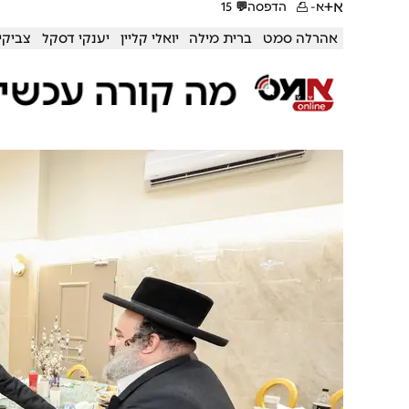
א+
א-
הדפסה
💬
15
אהרלה סמט
ברית מילה
יואלי קליין
יענקי דסקל
צביקי 