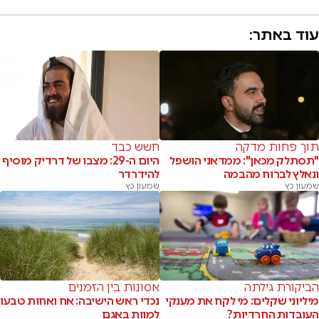
עוד באתר:
תוך פחות מדקה
חשש כבד
"תסתלק מכאן": ממדאני הושפל
היום ה-29: מצבו של דרדיק מוסיף
ונאלץ לברוח מהבמה
להידרדר
שמעון כץ
שמעון כץ
הביקורת גילתה
אסונות בין הזמנים
מיליוני שקלים: מי לקח את מענקי
נכדי ראש הישיבה: אח ואחות טבעו
העובדות החרדיות?
למוות באגם