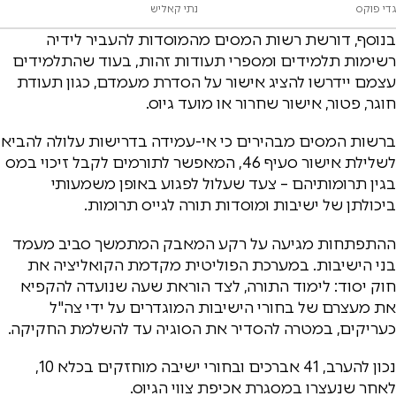
גדי פוקס
נתי קאליש
בנוסף, דורשת רשות המסים מהמוסדות להעביר לידיה
רשימות תלמידים ומספרי תעודות זהות, בעוד שהתלמידים
עצמם יידרשו להציג אישור על הסדרת מעמדם, כגון תעודת
חוגר, פטור, אישור שחרור או מועד גיוס.
ברשות המסים מבהירים כי אי-עמידה בדרישות עלולה להביא
לשלילת אישור סעיף 46, המאפשר לתורמים לקבל זיכוי במס
בגין תרומותיהם – צעד שעלול לפגוע באופן משמעותי
ביכולתן של ישיבות ומוסדות תורה לגייס תרומות.
ההתפתחות מגיעה על רקע המאבק המתמשך סביב מעמד
בני הישיבות. במערכת הפוליטית מקדמת הקואליציה את
חוק יסוד: לימוד התורה, לצד הוראת שעה שנועדה להקפיא
את מעצרם של בחורי הישיבות המוגדרים על ידי צה"ל
כעריקים, במטרה להסדיר את הסוגיה עד להשלמת החקיקה.
נכון להערב, 41 אברכים ובחורי ישיבה מוחזקים בכלא 10,
לאחר שנעצרו במסגרת אכיפת צווי הגיוס.