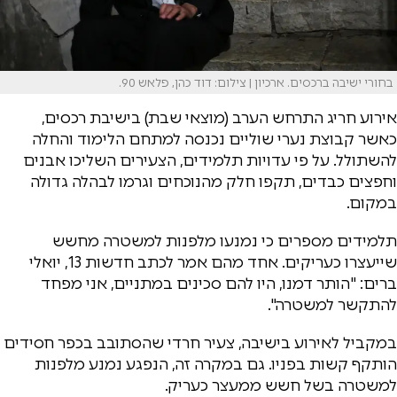
בחורי ישיבה ברכסים. ארכיון | צילום: דוד כהן, פלאש 90.
אירוע חריג התרחש הערב (מוצאי שבת) בישיבת רכסים,
כאשר קבוצת נערי שוליים נכנסה למתחם הלימוד והחלה
להשתולל. על פי עדויות תלמידים, הצעירים השליכו אבנים
וחפצים כבדים, תקפו חלק מהנוכחים וגרמו לבהלה גדולה
במקום.
תלמידים מספרים כי נמנעו מלפנות למשטרה מחשש
שייעצרו כעריקים. אחד מהם אמר לכתב חדשות 13, יואלי
ברים: "הותר דמנו, היו להם סכינים במתניים, אני מפחד
להתקשר למשטרה".
במקביל לאירוע בישיבה, צעיר חרדי שהסתובב בכפר חסידים
הותקף קשות בפניו. גם במקרה זה, הנפגע נמנע מלפנות
למשטרה בשל חשש ממעצר כעריק.