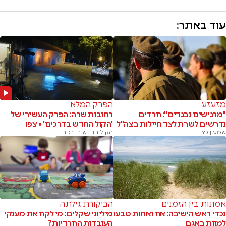
עוד באתר:
מזעזע
הפרק המלא
"מרגישים נבגדים": חרדים
רחובות שרה: הפרק העשירי של
נדרשים לשרת לצד חיילות בצה"ל
'הקול החדש בדרכים' • צפו
שמעון כץ
הקול החדש בדרכים
אסונות בין הזמנים
הביקורת גילתה
נכדי ראש הישיבה: אח ואחות טבעו
מיליוני שקלים: מי לקח את מענקי
למוות באגם
העובדות החרדיות?