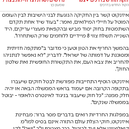
'הקול החדש בדרכים' • צפו
נדרשים לשרת לצד חיילות בצה"ל
הקול החדש בדרכים
שמעון כץ
איזנקוט קשר בין החקיקה הנוגעת לבני הישיבות לבין העומס
המוטל על חיילי המילואים, ואמר: "בעוד שיד אחת תקדם
השתמטות בחוק יסוד מביש ובהקפאת מעצרי עריקים, היד
השנייה תשלח צווי 8 מיידיים ללוחמים שרק השתחררו".
בהמשך החריף את הטון וטען כי מדובר ב"מתקפה חזיתית
ומסוכנת על דמותה של ישראל". לדבריו, "לא נאפשר לנתניהו
להחריב את צבא העם, את התקשורת החופשית ואת שלטון
החוק".
איזנקוט הוסיף התחייבות מפורשת לבטל חוקים שיעברו
בתקופה הקרובה אם יעמוד בראש הממשלה הבאה או יהיה
חלק ממנה: "כל חוק שיעבור בניגוד לאינטרס הלאומי – יבוטל
בממשלה שנקים".
במפלגות החרדיות רואים בדברים מסר ברור: מבחינת
איזנקוט, חוקי הצלת עולם התורה אינם בסיס למו"מ
קואליציוני אלא יעד לביטול. בכך מצטרף יו"ר "ישר!" לקו