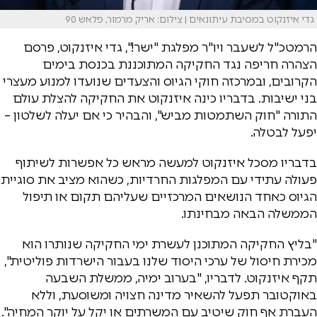
גדי איזנקוט במסיבת עיתונאים | צילום: אריק מרמור, פלאש 90
הרמטכ"ל לשעבר ויו"ר מפלגת "ישר!", גדי איזנקוט, פרסם
הצהרה חריפה נגד החקיקה המתוכננת בכנסת בימים
הקרובים, ובמרכזה חוקי הגיוס והצעדים שנועדו למנוע מעצרי
בני ישיבות. בדבריו כינה איזנקוט את החקיקה להצלת עולם
התורה "חוק השתמטות מביש", והבהיר כי אם יעלה לשלטון –
יפעל לבטלה.
בדבריו מסכל איזנקוט למעשה מראש כל אפשרות לשיתוף
פעולה עתידי עם המפלגות החרדיות, כשהוא מציב את סוגיית
הגיוס כאחד הנושאים המרכזיים שעליהם תקום או תיפול
הממשלה הבאה מבחינתו.
"בליץ החקיקה המתוכנן לעשרת ימי החקיקה שנותרו הוא
מכירת חיסול של ערכי היסוד שלנו בעבור הישרדות פוליטית",
תקף איזנקוט. לדבריו, "בערוב ימיה, ממשלת השבעה
באוקטובר תפעל להשאיר מדינה חצויה ומשוסעת, וללא
העברת אף חוק שיטיב עם המשרתים או יקל על יוקר המחיה".