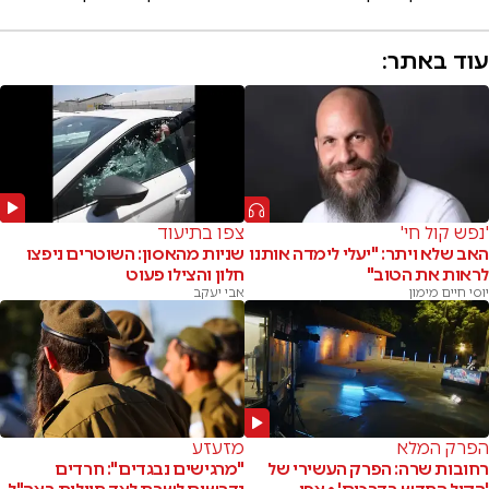
עוד באתר:
'נפש קול חי'
צפו בתיעוד
האב שלא ויתר: "יעלי לימדה אותנו
שניות מהאסון: השוטרים ניפצו
לראות את הטוב"
חלון והצילו פעוט
יוסי חיים מימון
אבי יעקב
הפרק המלא
מזעזע
רחובות שרה: הפרק העשירי של
"מרגישים נבגדים": חרדים