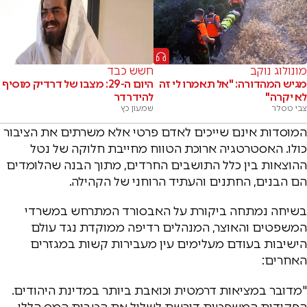
מונולוג נוקב
חשש כבד
מגיש המהדורה: "אל תאמרו לי זה
היום ה-29: מצבו של דרדיק מוסיף
לא יקרה"
להידרדר
צבי טסלר
שמעון כץ
המוסדות אינם שייכים לאדם פרטי אלא משרתים את הציבור
כולו. האסטרטגיה ארוכת הטווח מחייבת חלוקה של נטל
ההוצאות בין כלל התושבים החרדים, מתוך הבנה שהלומדים
הם הבנים, החתנים והעתיד הרוחני של הקהילה.
בשיחה נמתחה ביקורת על האבסורד המתרחש במשרדי
המשפטים והאוצר, המנהלים רדיפה ממוקדת נגד עולם
הישיבות בעודם מעלימים עין מעבירות קשות במגזרים
האחרים:
"מדובר במציאות דרמטית וכואבת ביותר במדינת היהודים.
הפקידות המשפטית דורשת לשלול את הטבות המס הללו