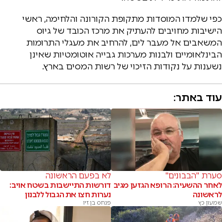
כפי שלמדו המוסדות מתקופת הקורונה והלחימה, ראשי
הישיבות מחויבים להעתיק את מרכז הכובד של גיוס
המשאבים אל מעבר לים, להרחיב את מעגלי התרומות
הבינלאומיים ולבנות מערכות גבייה אוטומטיות שאינן
נשענות על נקודות הזיכוי של רשות המסים בארץ.
עוד באתר:
סערת "הבבונים"
לא בפעם הראשונה
לאחר ההשעיה: הרופא הגזען מגיב
דורשות התיישבות בשטח אויב:
לראשונה
נערות חצו את הגבול ללבנון
שמעון כץ
פנחס בן זיו