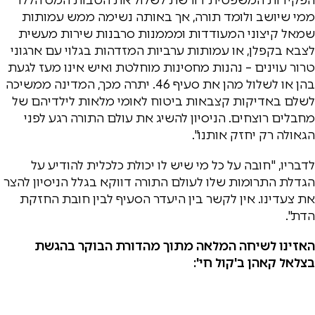
ממי שיושב ולומד תורה, אך באותה נשימה ממש עמותות
שמאל קיצוני המעודדות ומממנות סרבנות שירות מעשית
לצבא בקפלן, או עמותות ערביות המזדהות בגלוי עם ארגוני
טרור עוינים – נהנות מחסינות מוחלטת ואיש אינו מעז לגעת
בהן או לשלול מהן את סעיף 46. יתרה מכך, המדינה ממשיכה
לשלם באדיקות קצבאות ביטוח לאומי מלאות לילדיהם של
מחבלים רוצחים. הניסיון להשיג את עולם התורה רגע לפני
הגאולה רק יחזק אותנו".
לדבריו, "חובה על כל מי שיש לו יכולת כלכלית להודיע על
הגדלת התרומות שלו לעולם התורה דווקא בגלל הניסיון להצר
את צעדינו. אין לקשר בין היעדר הסעיף לבין חובת החזקת
הדת".
האזינו לשיחה המלאה מתוך מהדורת הבוקר בהגשת
בצלאל קאהן ב'קול חי':