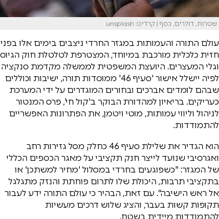
שטרות, דולרים, כסף | קרדיט: unsplash
עולם התורה והעמותות במגזר החרדי ניצבים בימים אלו בפני
חזית כלכלית מורכבת במיוחד, המצטרפת לטלטלת חוק הגיוס
וגלי המעצרים. היועצת המשפטית לממשלה מקדמת סנקציה
לפיה יישלל אישור 'סעיף 46' ממוסדות תורה, ישיבות וכוללים
שבהם לומדים אברכים ובחורים המוגדרים על ידי המערכת
כעריקים. בריאיון למהדורת הבוקר ב'קול חי', פרס המנטור
לניהול וליווי עמותות, מוטי ויטמן, את הפתרונות האפשריים
להתמודדות.
הוא הגדיר את שלילת סעיף 46 כחלק מסל גזירות רחב
ואגרסיבי שנועד לייצר חנק תקציבי על מאגר הכספים הכללי
של המגזר: "כשפוגעים בחרדי במסלול 'מחיר למשתכן' או
בתקציבי תרבות, היכולת שלו לתרום פוחתת והנזק מתגלגל
אל ראש הישיבה". עם זאת, הבהיר כי עולם התורה ידע לעבור
תקופות קשות בעבר, והציג שלוש דרכים מעשיות
להתמודדות מיידית בשטח.