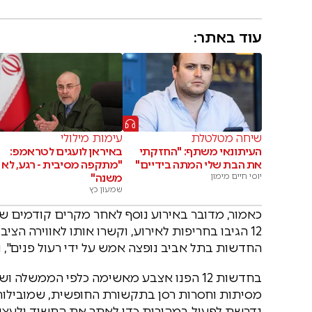
עוד באתר:
שיחה מטלטלת
עימות מילולי
העיתונאי משתף: "החזקתי
באיראן לועגים לטראמפ:
את הבת שלי המתה בידיים"
"מתקפה מסיבית - רגע, לא
יוסי חיים מימון
משנה"
שמעון כץ
כאמור, מדובר באירוע נוסף לאחר מקרים קודמים שב
12 הגיבו בחריפות לאירוע, וקשרו אותו לאווירה הצ
החדשות בתל אביב נופצה אמש על ידי רעול פנים", 
בחדשות 12 הפנו אצבע מאשימה כלפי הממשל
מסיתות וחסרות רסן בתקשורת החופשית, שמובילות
נדרשת לפעול במהירות כדי לאתר את החשוד ולעצור