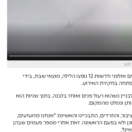
דלתות הזכוכית בכניסה לבניין בתל אביב שבו נמצאים אולפני חדשות 12 נופצו הלילה, מוצאי שבת, בידי
פתחה בחקירת האירוע.
ן כשהוא רעול פנים ואוחז בלבנה. בתוך שניות הוא
ותן ונמלט מהמקום.
בור, והחרדים, התבכיינו והאשימו: "אנחנו מזועזעים,
כן ולא בפעם הראשונה. זאת אחרי מספר פעמים שבהן
נו".