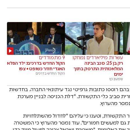
עשרות מיליארדים נמחקו
9 מתמודדים
רק בן 25: כוכב הבינה
הקול החדש בדרכים: ילד הפלא
המלאכותית התרסק בתוך
האגדי חוזר כשופט • צפו
ימים
הקול החדש בדרכים
שמעון כץ
הם רוססו כתובות גרפיטי נגד עיתונאי החברה. בחדשות
יבורית סביב כלי התקשורת. "דלת הכניסה לבניין מערכת
נמסר מהערוץ.
ה ושר התקשורת, וטענו כי עליהם "לחדול מהשתלחויות
 גם למעשים חמורים". עוד נמסר מהערוץ כי המשטרה
 את האלימות. "משטרת ישראל צריכה לפעול מייד כדי