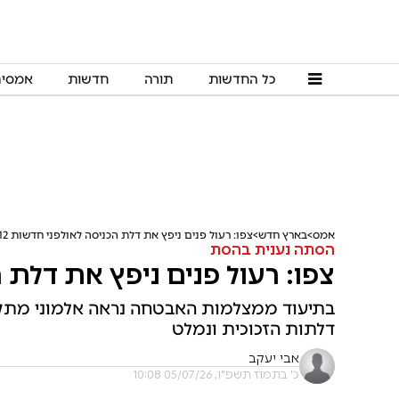
כל החדשות
תורה
חדשות
אמסי
אמס
בארץ חדש
צפו: רעול פנים ניפץ את דלת הכניסה לאולפני חדשות 12
הסתה נענית בהסת
צפו: רעול פנים ניפץ את דלת ה
בתיעוד ממצלמות האבטחה נראה אלמוני מתקרב
דלתות הזכוכית ונמלט
אבי יעקב
כ' בתמוז תשפ"ו, 05/07/26 10:08