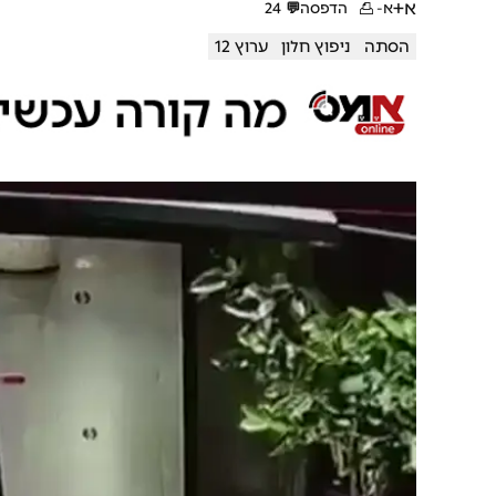
א+
א-
הדפסה
💬
24
הסתה
ניפוץ חלון
ערוץ 12