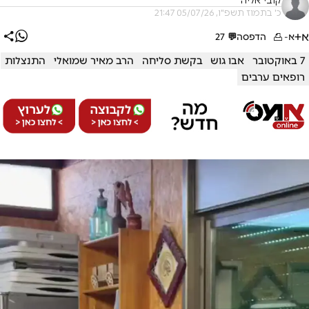
קובי אליה
כ' בתמוז תשפ"ו, 05/07/26 21:47
א+
א-
הדפסה
💬
27
7 באוקטובר
אבו גוש
בקשת סליחה
הרב מאיר שמואלי
התנצלות
רופאים ערבים