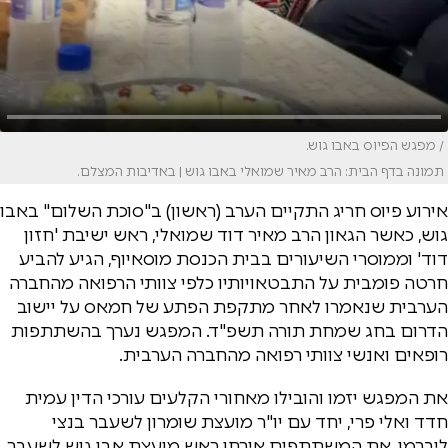
/ מפגש הפיוס באבו גוש.
תמונה בדף הבית: הרב מאיר שמואלי באבו גוש | באדיבות המצלם.
אירוע פיוס חריג התקיים הערב (ראשון) ב"סוכת השלום" באבו
גוש, כאשר הגאון הרב מאיר דוד שמואלי, ראש ישיבת 'חזון
דוד' וממוסרי השיעורים בבית הכנסת מוסאיוף, הגיע להביע
חרטה פומבית על התבטאויותיו כלפי צוותי הרפואה מהחברה
הערבית שנאמרו לאחר מתקפת הפתע של חמאס על יישוב
הדרום בחג שמחת תורה תשפ"ד. המפגש נערך בהשתתפות
רופאים ואנשי צוותי רפואה מהחברה הערבית.
את המפגש יזמו והובילו מאחורי הקלעים עורכי הדין עמית
חדד ואלי פרי, יחד עם יו"ר מועצת שומרון לשעבר בנצי
ליברמן. את המשתתפים אירחו ראש מועצת אבו גוש לשעבר