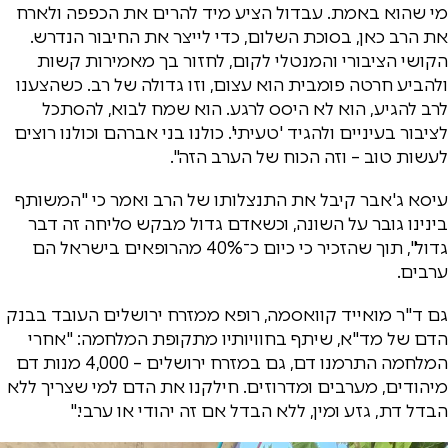
מי שהוא באמת. עבדול הציע מיד להרים את הכפפה ולארח
את הרב כאן, בסוכת השלום, כדי לייצר את החיבור הנדרש.
הקושי הציבורי והמנטלי לקום, לחזור בך מאמירות קשות
ולהביע חרטה פומבית הוא עצום, וזו גדולה של רב. כשהצענו
לרב להגיע, הוא לא היסס לרגע. הוא שמח לבוא, להסתכל
לציבור בעיניים ולהגיד 'טעיתי'. כולנו בני אברהם וכולנו רוצים
לעשות טוב – וזה הכוח של הערב הזה".
עיסא ג'אבר קיבל את התנצלותו של הרב ואמר כי "המשותף
בינינו גובר על השונה, וכשאדם גדול מבקש סליחה זה דבר
גדול", תוך שהזכיר כי כיום כ־40% מהרופאים בישראל הם
ערבים.
גם ד"ר מואייד קוואסמה, רופא ממזרח ירושלים העובד בבנק
הדם של מד"א, שיתף בחוויותיו מתקופת המלחמה: "אחרי
המלחמה התרמנו דם, גם במזרח ירושלים – 4,000 מנות דם
מיהודים, מערבים ומדרוזים. חילקנו את הדם למי שצריך ללא
הבדל דת, גזע ומין, ללא הבדל אם זה יהודי או ערבי."