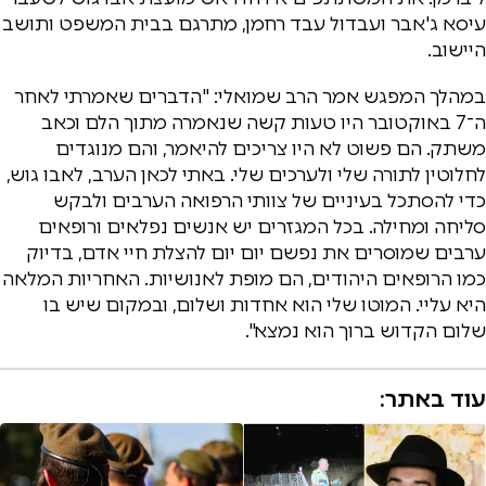
עיסא ג'אבר ועבדול עבד רחמן, מתרגם בבית המשפט ותושב
היישוב.
במהלך המפגש אמר הרב שמואלי: "הדברים שאמרתי לאחר
ה־7 באוקטובר היו טעות קשה שנאמרה מתוך הלם וכאב
משתק. הם פשוט לא היו צריכים להיאמר, והם מנוגדים
לחלוטין לתורה שלי ולערכים שלי. באתי לכאן הערב, לאבו גוש,
כדי להסתכל בעיניים של צוותי הרפואה הערבים ולבקש
סליחה ומחילה. בכל המגזרים יש אנשים נפלאים ורופאים
ערבים שמוסרים את נפשם יום יום להצלת חיי אדם, בדיוק
כמו הרופאים היהודים, הם מופת לאנושיות. האחריות המלאה
היא עליי. המוטו שלי הוא אחדות ושלום, ובמקום שיש בו
שלום הקדוש ברוך הוא נמצא".
עוד באתר: