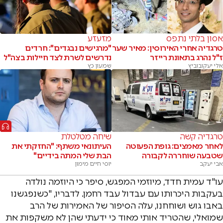
אסון בלתי נתפס
מזעזע
טרגדיה אחרי האירוסין: מאיר שער
"מרגישים נבגדים": חרדים
ז"ל נהרג בתאונת רייזר
נדרשים לשרת לצד חיילות בצה"ל
אלי יעקובוביץ
שמעון כץ
טרגדיה קשה
שיחה מטלטלת
לאחר מאמצים: גופת הפעוטה
העיתונאי משתף: "החזקתי את
שטבעה שוחררה לקבורה
הבת שלי המתה בידיים"
אבי יעקב
יוסי חיים מימון
עו"ד עמית חדד, מיוזמי המפגש, סיפר כי היוזמה נולדה
בעקבות היכרותו עם עבדול עבד רחמן. לדבריו, "כשנפגשנו
באבו גוש ושוחחנו, עלה הסיפור של האמירות של הרב
שמואלי, שהטריד אותי מאוד כי ידעתי שהן לא משקפות את