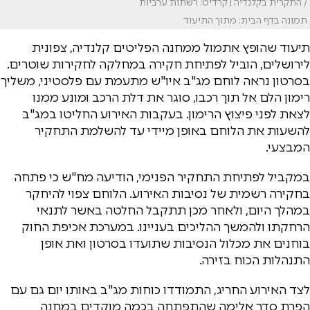
/ התקרית בקלנדיה | קרדיט: רשתות ערביות
תמונה בדף הבית: מתוך התיעוד
תיעוד שהופץ אתמול ממחנה הפליטים קלנדיה, צפונית
לירושלים, הוביל לפתיחת חקירה במחלקה לחקירות שוטרים.
בסרטון נראה לוחם מג"ב איו"ש מתעמת עם פלסטיני, משליך
רימון הלם אל תוך רכבו, סוגר את דלת הרכב ומונע ממנו
לצאת לפני פיצוץ הרימון. בעקבות האירוע החליטו במג"ב
להשעות את הלוחם באופן מיידי עד להשלמת התחקיר
המבצעי.
במקביל לפתיחת התחקיר הפנימי, הודיעה מח"ש כי פתחה
בחקירה רשמית של נסיבות האירוע. הלוחם צפוי להיחקר
במהלך היום, ולאחר מכן תתקבל החלטה באשר לתנאי
הרחקתו ולהמשך ההליכים בעניינו. במערכת אכיפת החוק
בוחנים את מכלול הנסיבות שתועדו בסרטון ואת אופן
התנהלות הכוח בזירה.
לצד האירוע החריג, התמודדו כוחות מג"ב באותו יום גם עם
הפרת סדר אלימה שהתפתחה בכמה מוקדים במחנה