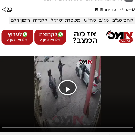
א+
א-
הדפסה
💬
18
לוחם מג"ב
מג"ב
מח"ש
משטרת ישראל
קלנדיה
רימון הלם