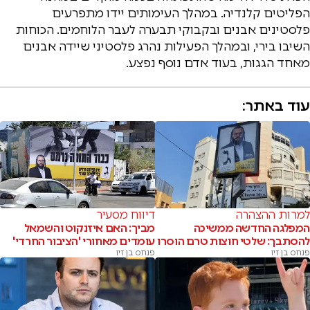
הפליטים קלנדיה. במהלך העימותים יידו מתפרעים
פלסטינים אבנים ובקבוקי תבערה לעבר הלוחמים. הכוחות
השיבו בירי, ובמהלך הפעילות נהרג פלסטיני שיידה אבנים
מאחד הגגות, בעוד אדם נוסף נפצע.
עוד באתר:
למרות ההצהרה
דיווח מסעיר
המפלגה החדשה ממשיכה
מביך: האם איזנקוט והשמאל
להסתבך: שלטי חוצות טרם הוסרו
עומדים מאחורי 'הציבור החרדי'
פנחס בן זיו
פנחס בן זיו