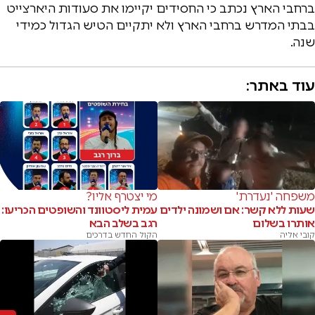
ברחבי הארץ נכתב כי החסידים יקיימו את סעודות היארצייט
בבתי המדרש ברחבי הארץ ולא יתקיים הטיש הגדול כמידי
שנה.
עוד באתר:
משפחה 'נעדרת'
מי יצטרף אליו?
שעות ללא קשר: אם ושמונה ילדים
עמית ליסטוונד והשופטים הכריעו:
אותרו בשלום
רגב בשלב הבא
קובי אליה
הקול החדש בדרכים