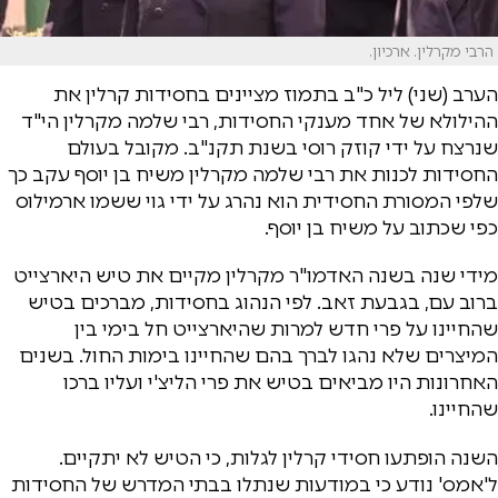
הרבי מקרלין. ארכיון.
הערב (שני) ליל כ"ב בתמוז מציינים בחסידות קרלין את
ההילולא של אחד מענקי החסידות, רבי שלמה מקרלין הי"ד
שנרצח על ידי קוזק רוסי בשנת תקנ"ב. מקובל בעולם
החסידות לכנות את רבי שלמה מקרלין משיח בן יוסף עקב כך
שלפי המסורת החסידית הוא נהרג על ידי גוי ששמו ארמילוס
כפי שכתוב על משיח בן יוסף.
מידי שנה בשנה האדמו"ר מקרלין מקיים את טיש היארצייט
ברוב עם, בגבעת זאב. לפי הנהוג בחסידות, מברכים בטיש
שהחיינו על פרי חדש למרות שהיארצייט חל בימי בין
המיצרים שלא נהגו לברך בהם שהחיינו בימות החול. בשנים
האחרונות היו מביאים בטיש את פרי הליצ'י ועליו ברכו
שהחיינו.
השנה הופתעו חסידי קרלין לגלות, כי הטיש לא יתקיים.
ל'אמס' נודע כי במודעות שנתלו בבתי המדרש של החסידות