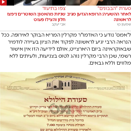
סערת "הבבונים"
צפו בתיעוד
לאחר ההשעיה: הרופא הגזען מגיב
שניות מהאסון: השוטרים ניפצו
לראשונה
חלון והצילו פעוט
שמעון כץ
אבי יעקב
ל'אמס' נודע כי האדמו"ר מקרלין המריא הבוקר לאירופה. ככל
הנראה הרבי יגיע לראשונה לפקוד את הציון בעיירה לודמיר
שבאוקראינה ביום היארצייט, אולם לידיעה הזו אין אישור
רשמי, שכן הרבי מקרלין נוהג לטוס בצניעות, ולעיתים ללא
מלווים וללא גבאים.