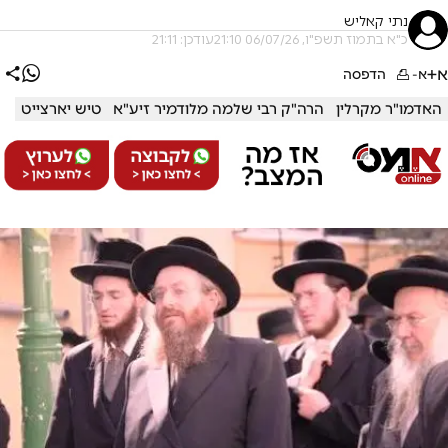
נתי קאליש
כ"א בתמוז תשפ"ו, 06/07/26 21:10
עודכן: 21:11
א+
א-
הדפסה
האדמו"ר מקרלין
הרה"ק רבי שלמה מלודמיר זיע"א
טיש יארצייט