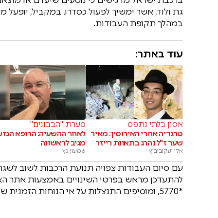
גת ולוד, אשר ימשיך לפעול כסדרו. במקביל, יופעל מ
במהלך תקופת העבודות.
עוד באתר:
אסון בלתי נתפס
סערת "הבבונים"
טרגדיה אחרי האירוסין: מאיר
לאחר ההשעיה: הרופא הגזע
שער ז"ל נהרג בתאונת רייזר
מגיב לראשונה
אלי יעקובוביץ
שמעון כץ
עם סיום העבודות צפויה תנועת הרכבות לשוב לשגרה
להתעדכן מראש בפרטי השינויים באמצעות אתר האינ
*5770, ומוסיפים התנצלות על אי הנוחות הזמנית שנגרמת לציבור הנוסעים.