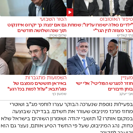
סיפור האוטובוס
הטור השבועי
"ילדים כאלה ישמרו עלינו": שמחת
גם אם ינצח: כך יקרוס איזנקוט
הבר מצווה לנין הגר"י
תוך שנה ושלושה חודשים
נתי קאליש
שלום שטיין
מעניין
השמועות מתגברות
חוזר למגרש הפוליטי? אלי ישי
באיראן חוששים ממצבו של
בוחן חיבורים
מוג'תבא: "עלול למות בכל רגע"
אבי יעקב
שמעון כץ
בפעילות נוספת שנערכה הבוקר עצרו לוחמי מג"ב ושוטרי
מחוז מרכז מיניבוס שעורר את חשדם. בבדיקה שבוצעה
במקום אותרו 12 תושבי יהודה ושומרון השוהים בישראל שלא
כחוק. נהג המיניבוס, שעל פי החשד הסיע אותם, נעצר גם הוא
והועבר לחקירה.