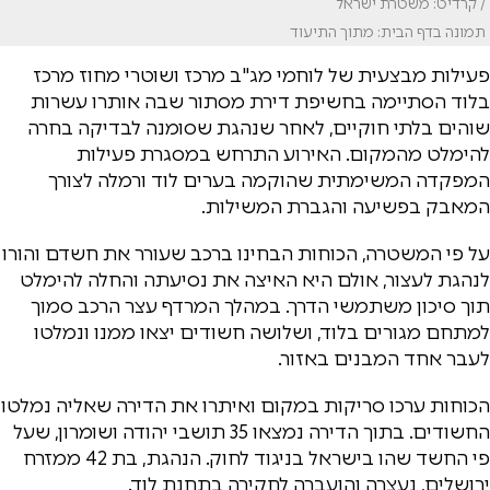
/ קרדיט: משטרת ישראל
תמונה בדף הבית: מתוך התיעוד
פעילות מבצעית של לוחמי מג"ב מרכז ושוטרי מחוז מרכז
בלוד הסתיימה בחשיפת דירת מסתור שבה אותרו עשרות
שוהים בלתי חוקיים, לאחר שנהגת שסומנה לבדיקה בחרה
להימלט מהמקום. האירוע התרחש במסגרת פעילות
המפקדה המשימתית שהוקמה בערים לוד ורמלה לצורך
המאבק בפשיעה והגברת המשילות.
על פי המשטרה, הכוחות הבחינו ברכב שעורר את חשדם והורו
לנהגת לעצור, אולם היא האיצה את נסיעתה והחלה להימלט
תוך סיכון משתמשי הדרך. במהלך המרדף עצר הרכב סמוך
למתחם מגורים בלוד, ושלושה חשודים יצאו ממנו ונמלטו
לעבר אחד המבנים באזור.
הכוחות ערכו סריקות במקום ואיתרו את הדירה שאליה נמלטו
החשודים. בתוך הדירה נמצאו 35 תושבי יהודה ושומרון, שעל
פי החשד שהו בישראל בניגוד לחוק. הנהגת, בת 42 ממזרח
ירושלים, נעצרה והועברה לחקירה בתחנת לוד.