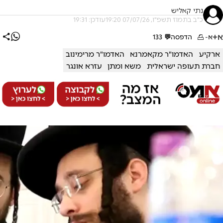
נתי קאליש
כ"ב בתמוז תשפ"ו, 07/07/26 19:20
עודכן: 19:31
א+
א-
הדפסה
💬
133
ארקיע
האדמו"ר מקאמרנא
האדמו"ר מרימינוב
חברת תעופה ישראלית
משא ומתן
עזרא אונגר