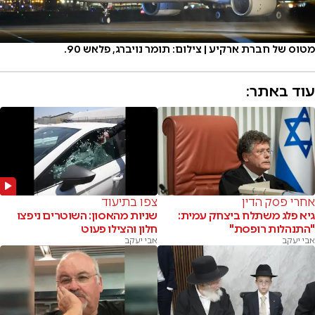
מטוס של חברת ארקיע | צילום: תומר נויברג, פלאש 90.
עוד באתר:
אחרי פסק הדין
צפו בתיעוד
גיא פלג משתלח ביצחק עמית:
שניות מהאסון: השוטרים ניפצו
"התנהלות רופסת"
חלון והצילו פעוט
אבי יעקב
אבי יעקב