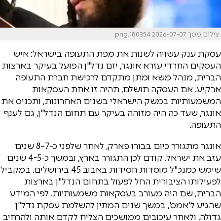
צילום מסך 2026-07-07 180354.png
עסקת ענק עשויה לשנות את מפת התעופה בישראל: איש
העסקים החרדי עזרא אונגר, יזם נדל"ן הפועל בעיקר בארצות
הברית, מנהל משא ומתן מתקדם לרכישת חברת התעופה
ארקיע. אם העסקה תושלם, תהיה זו אחת העסקאות
המשמעותיות במשק הישראלי בשנים האחרונות, ותכניס את
אונגר, שעד כה היה מזוהה בעיקר עם תחום הנדל"ן, גם לענף
התעופה.
אונגר מתגורר כיום בבורו פארק, לאחר שלפני כ-7–8 שנים
עזב את ישראל. קודם לכן התגורר בארץ, ובמשך כ-4-5 שנים
שימש כמנכ"ל מוסדות חסידות באבוב 45 בירושלים. במקביל
לפעילותו הציבורית החל לפעול בתחום הנדל"ן בארצות
הברית, שם היה מעורב בעסקאות משמעותיות. לפי המידע
שהגיע ל'אמס', במשך שנים המתין להשלמת עסקת נדל"ן
גדולה, ולאחר עיכובים ממושכים הצליח לקדם אותה ולהרחיב