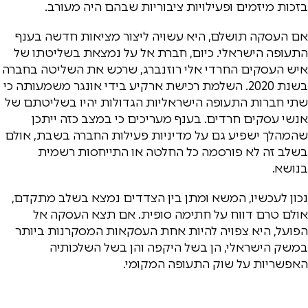
בזכות מיזמים ופעילויות ציבוריות שבהם היה מעורב.
אם העסקה תושלם, היא עשויה ליצור מציאות חדשה בענף
התעופה הישראלי. כיום, חברת אל על נמצאת בשליטתו של
איש העסקים החרדי אלי רוזנברג, שרכש את השליטה בחברה
בשנת 2020. השלמת רכישת ארקיע בידי אונגר משמעותה כי
שתי חברות התעופה הישראליות הגדולות יהיו בשליטתם של
אנשי עסקים חרדים. בענף מעריכים כי במצב כזה ייתכן
שהמהלך ישפיע גם על מדיניות פעילות החברה בשבת, אולם
בשלב זה לא פורסמה כל החלטה או התייחסות רשמית
בנושא.
נכון לעכשיו, המשא ומתן בין הצדדים נמצא בשלב מתקדם,
אולם טרם דווח על חתימה סופית. אם תצא העסקה אל
הפועל, היא צפויה להיות אחת העסקאות המסקרנות ביותר
במשק הישראלי, הן בשל היקפה והן בשל השלכותיה
האפשריות על שוק התעופה המקומי.