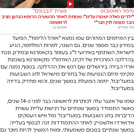
סיפור האוטובוס
סערת "הבבונים"
"ילדים כאלה ישמרו עלינו": שמחת
לאחר ההשעיה: הרופא הגזען מגיב
הבר מצווה לנין הגר"י
לראשונה
נתי קאליש
שמעון כץ
בין המיזמים המזוהים עמו נמצא "אוהל הלימוד", הפועל
במירון כבר מספר שנים. גם השנה, למרות המלחמה, הגיע
לישראל, השתתף באירועי ל"ג בעומר בקאמרנא ובמירון, ונכח
בהדלקה המרכזית של זקינו, האדמו"ר מקאמרנא בשכונת
ארזי הבירה בירושלים שם רכש את ההדלקה. בנוסף, נמנה עם
מקימי מיזם הנסיעות של בחורים מישראל לחג השבועות
במעז'יבוז', יוזמה הפועלת במשך שנים, והוא מחזיק בדירה
במעז'יבוז'.
שמו של אונגר עלה לכותרות לראשונה כבר לפני כ-14 שנים,
כאשר התמודד במשך שנתיים על רכישת עליית עשרת
הדיברות בחג השבועות במעז'יבוז' מול איש העסקים
אדוארדו אלשטיין. לאחר ההתמודדות זכה לבסוף בעלייה
במשך שנתיים בסכום משמעותי, ומאז המשיך להיות מוכר גם