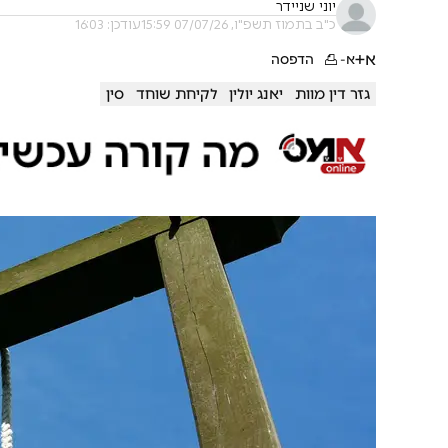
יוני שניידר
כ"ב בתמוז תשפ"ו, 07/07/26 15:59
עודכן: 16:03
א+
א-
הדפסה
גזר דין מוות
יאנג יולין
לקיחת שוחד
סין