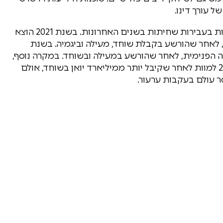
ל עורך דינו.
יאנג מצטרף לשורת בכירים סינים שנידונו לעונש מוות בעבירות שחיתות בשנים האחרונות. בשנת 2021 הוצא
, לאחר שהורשע בקבלת שוחד, מעילה וביגמיה. בשנת
נגוליה הפנימית, לאחר שהורשע במעילה ובשוחד. במקרה נוסף,
ז'אנג ג'ונגשנג, בכיר ממחוז שאנשי, נידון בשנת 2018 למוות לאחר שקיבל יותר ממיליארד יואן בשוחד, אולם