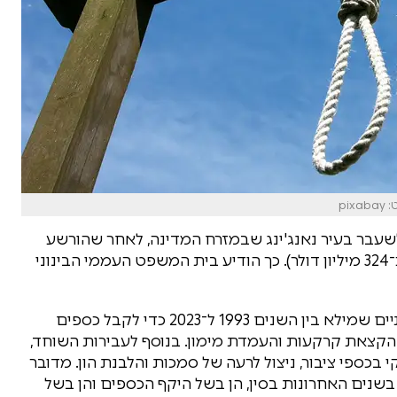
pi
ר לשעבר בעיר נאנג'ינג שבמזרח המדינה, לאחר שהורשע
בקבלת שוחד בהיקף של יותר מ-2.2 מיליארד יואן (כ־324 מיליון דולר). כך הודיע בית המשפט העממי הבינוני
לפי פסק הדין, יאנג ניצל שורה של תפקידים ממשלתיים שמילא בין השנים 1993 ל־2023 כדי לקבל כספים
 הקצאת קרקעות והעמדת מימון. בנוסף לעבירות השוחד,
בכספי ציבור, ניצול לרעה של סמכות והלבנת הון. מדובר
נים האחרונות בסין, הן בשל היקף הכספים והן בשל