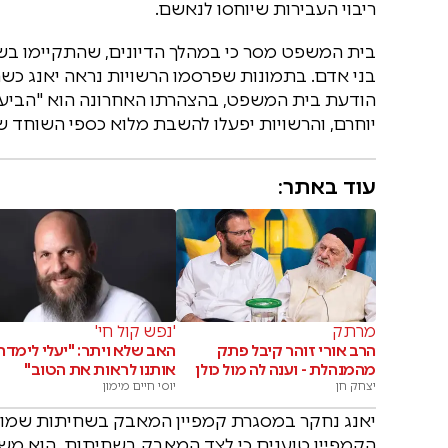
ריבוי העבירות שיוחסו לנאשם.
בני אדם. בתמונות שפרסמו הרשויות נראה יאנג כשה
הודעת בית המשפט, בהצהרתו האחרונה הוא "הביע א
יוחרם, והרשויות יפעלו להשבת מלוא כספי השוחד ש
עוד באתר:
מרתק
'נפש קול חי'
הרב אורי זוהר קיבל פתק
האב שלא ויתר: "יעלי לימדה
מהמנהלת - וענה לה מול כולן
אותנו לראות את הטוב"
יצחק חן
יוסי חיים מימון
יאנג נחקר במסגרת קמפיין המאבק בשחיתות שמוביל 
הקמפיין טוענים כי לצד המאבק בשחיתות, הוא משמש 