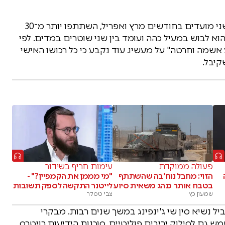
בית המשפט מסר כי במהלך הדיונים, שהתקיימו בשני מועדים בחודשים מרץ ואפריל, השתתפו יותר מ־30
וא לבוש במעיל כהה ועומד בין שני שוטרים במדים. לפי
שמה וחרטה" על מעשיו. עוד נקבע כי כל רכושו האישי
קיבל.
פעולה ממוקדת
עימות חריף בשידור
הזוי: מחבל נוח'בה שהשתתף
"מי מממן את הקמפיין?" -
בטבח אותר כנהג משאית סיוע
לייטנר התקשה לספק תשובות
שמעון כץ
צבי טסלר
נשיא סין שי ג'ינפינג במשך שנים רבות. מבקרי
גם לסילוק יריבים פוליטיים. סוכנות הידיעות רויטרס