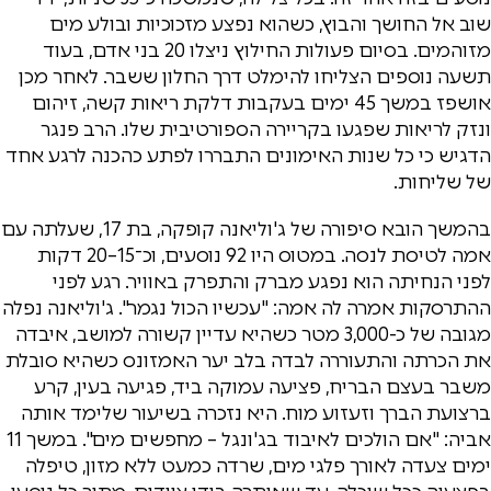
שוב אל החושך והבוץ, כשהוא נפצע מזכוכיות ובולע מים
מזוהמים. בסיום פעולות החילוץ ניצלו 20 בני אדם, בעוד
תשעה נוספים הצליחו להימלט דרך החלון ששבר. לאחר מכן
אושפז במשך 45 ימים בעקבות דלקת ריאות קשה, זיהום
ונזק לריאות שפגעו בקריירה הספורטיבית שלו. הרב פנגר
הדגיש כי כל שנות האימונים התבררו לפתע כהכנה לרגע אחד
של שליחות.
בהמשך הובא סיפורה של ג'וליאנה קופקה, בת 17, שעלתה עם
אמה לטיסת לנסה. במטוס היו 92 נוסעים, וכ־15–20 דקות
לפני הנחיתה הוא נפגע מברק והתפרק באוויר. רגע לפני
ההתרסקות אמרה לה אמה: "עכשיו הכול נגמר". ג'וליאנה נפלה
מגובה של כ-3,000 מטר כשהיא עדיין קשורה למושב, איבדה
את הכרתה והתעוררה לבדה בלב יער האמזונס כשהיא סובלת
משבר בעצם הבריח, פציעה עמוקה ביד, פגיעה בעין, קרע
ברצועת הברך וזעזוע מוח. היא נזכרה בשיעור שלימד אותה
אביה: "אם הולכים לאיבוד בג'ונגל – מחפשים מים". במשך 11
ימים צעדה לאורך פלגי מים, שרדה כמעט ללא מזון, טיפלה