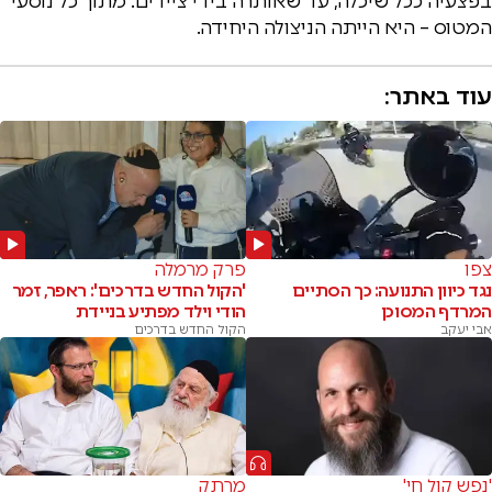
בפצעיה ככל שיכלה, עד שאותרה בידי ציידים. מתוך כל נוסעי
המטוס – היא הייתה הניצולה היחידה.
עוד באתר:
צפו
פרק מרמלה
נגד כיוון התנועה: כך הסתיים
'הקול החדש בדרכים': ראפר, זמר
המרדף המסוכן
הודי וילד מפתיע בניידת
אבי יעקב
הקול החדש בדרכים
'נפש קול חי'
מרתק