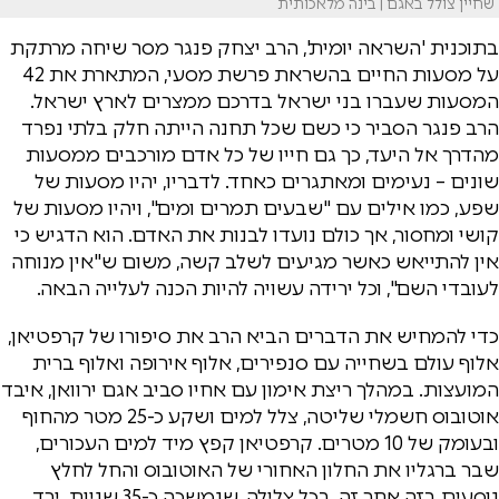
שחיין צולל באגם | בינה מלאכותית
בתוכנית 'השראה יומית', הרב יצחק פנגר מסר שיחה מרתקת
על מסעות החיים בהשראת
פרשת מסעי, המתארת את 42
המסעות שעברו בני ישראל בדרכם ממצרים לארץ ישראל.
הרב פנגר הסביר כי כשם שכל תחנה הייתה חלק בלתי נפרד
מהדרך אל היעד, כך גם חייו של כל אדם מורכבים ממסעות
שונים – נעימים ומאתגרים כאחד. לדבריו, יהיו מסעות של
שפע, כמו אילים עם "שבעים תמרים ומים", ויהיו מסעות של
קושי ומחסור, אך כולם נועדו לבנות את האדם. הוא הדגיש כי
אין להתייאש כאשר מגיעים לשלב קשה, משום ש"אין מנוחה
לעובדי השם", וכל ירידה עשויה להיות הכנה לעלייה הבאה.
כדי להמחיש את הדברים הביא הרב את סיפורו של קרפטיאן,
אלוף עולם בשחייה עם סנפירים, אלוף אירופה ואלוף ברית
המועצות. במהלך ריצת אימון עם אחיו סביב אגם ירוואן, איבד
אוטובוס חשמלי שליטה, צלל למים ושקע כ-25 מטר מהחוף
ובעומק של 10 מטרים. קרפטיאן קפץ מיד למים העכורים,
שבר ברגליו את החלון האחורי של האוטובוס והחל לחלץ
נוסעים בזה אחר זה. בכל צלילה, שנמשכה כ-35 שניות, ירד