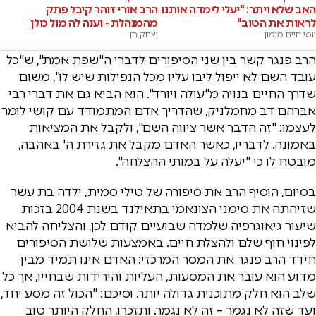
האב שלא ויתר: "יעלי לימדה אותנו
הרב אורי זוהר קיבל פתק
לראות את הטוב"
מהמנהלת - וענה לה מול כולן
יוסי חיים מימון
יצחק חן
הרב פנגר קשר בין שני הסיפורים לדברי ה"שפת אמת", ש"כל
עובד השם לא ייפול ליבו עליו מכל הנפילות שיש לו", משום
שדרך החיים בנויה מ"עולה ויורד". הוא הביא גם את דברי רבי
אברהם דב מחמלניק, שהדריך אדם המתמודד עם קושי לומר
לעצמו: "זה הדבר אשר ציווה השם", ולקבל את המציאות
באמונה. לדבריו, כאשר האדם מקבל את גזירת ה' באהבה,
מובטח לו כי "יעלה על במותי ההצלחה".
בסיום, הוסיף הרב את סיפורה של טילי סמית, ילדה בת עשר
שזיהתה את סימני הצונאמי בתאילנד בשנת 2004 בזכות
שיעור גיאוגרפיה שלמדה שבועיים קודם לכן, והצליחה להביא
לפינוי חוף שלם ולהצלת חיים. באמצעות שלושת הסיפורים
חידד הרב פנגר את המסר המרכזי: האדם אינו תמיד מבין
מדוע הוא עובר את המסעות, העליות והירידות שבחייו, אך כל
שלב הוא חלק מתוכנית גדולה יותר. וסיכם: "הכול זה מסע יחד,
ועד שזה לא נגמר – זה לא נגמר. ותזכרו, החלק היותר טוב