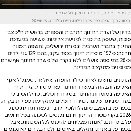
/ ח"כ צבי סוכות, יו"ר ועדת החינוך של הכנסת.
תמונה בדף הבית: כפר עקב | צילום: חיים גולדברג, פלאש 90.
בדיון של ועדת החינוך, התרבות והספורט בראשות ח"כ צבי
סוכות, שעסק בתוכנית למניעת אלימות ופשיעה במערכת
החינוך בחברה הערבית ובמזרח ירושלים, נחשפה תמונה
חריגה: כ-157 מוסדות חינוך בכפר עקב, בהם 129 גני ילדים
וכ-28 בתי ספר, פועלים ללא בקרה של משרד החינוך, אף שהם
ממומנים מתקציב המדינה.
הנתונים נחשפו לאחר שיו"ר הוועדה שאל את סמנכ"ל אגף
האכיפה והבקרה במשרד החינוך, פארס טוויל, על היקף
האכיפה במוסדות החינוך במזרח ירושלים. טוויל השיב כי
בעוד שביתר שכונות מזרח ירושלים מתקיימת פעילות בקרה,
בכפר עקב המצב שונה לחלוטין. לדבריו, מאז תחילת שנת
2026 בקרי משרד החינוך אינם נכנסים לשכונה בשל איומים
על ביטחונם. "אנחנו מצליחים להיכנס לכל השכונות, אבל
בכפר עקב אנחנו נתקלים באיומים, ולכן הבקרים לא נכנסים