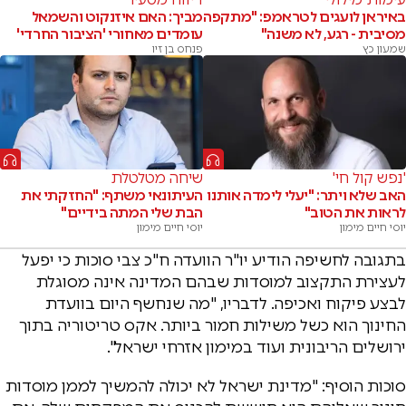
באיראן לועגים לטראמפ: "מתקפה
מביך: האם איזנקוט והשמאל
מסיבית - רגע, לא משנה"
עומדים מאחורי 'הציבור החרדי'
שמעון כץ
פנחס בן זיו
'נפש קול חי'
שיחה מטלטלת
האב שלא ויתר: "יעלי לימדה אותנו
העיתונאי משתף: "החזקתי את
לראות את הטוב"
הבת שלי המתה בידיים"
יוסי חיים מימון
יוסי חיים מימון
בתגובה לחשיפה הודיע יו"ר הוועדה ח"כ צבי סוכות כי יפעל
לעצירת התקצוב למוסדות שבהם המדינה אינה מסוגלת
לבצע פיקוח ואכיפה. לדבריו, "מה שנחשף היום בוועדת
החינוך הוא כשל משילות חמור ביותר. אקס טריטוריה בתוך
ירושלים הריבונית ועוד במימון אזרחי ישראל".
סוכות הוסיף: "מדינת ישראל לא יכולה להמשיך לממן מוסדות