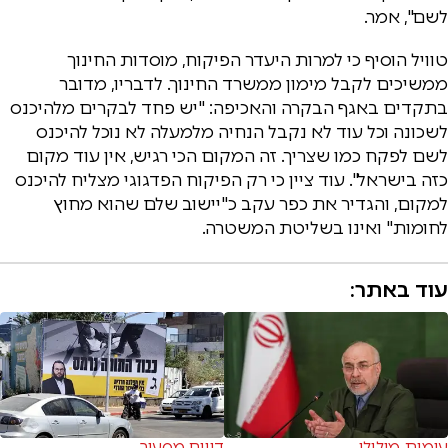
לשם", אמר.
טוויל הוסיף כי למרות היעדר הפיקוח, מוסדות החינוך
ממשיכים לקבל מימון ממשרד החינוך. לדבריו, מדובר
בתקדים באגף הבקרה והאכיפה: "יש פחד לבקרים מלהיכנס
לשכונה וכל עוד לא נקבל הנחיה מלמעלה לא נוכל להיכנס
לשם לפקח כמו שצריך. זה המקום הכי רגיש, אין עוד מקום
כזה בישראל". עוד ציין כי רק הפיקוח הפדגוגי מצליח להיכנס
למקום, והגדיר את כפר עקב כ"יישוב שלם שהוא מחוץ
לחומות" ואינו בשליטת המשטרה.
עוד באתר:
עימות מילולי
דיווח מסעיר