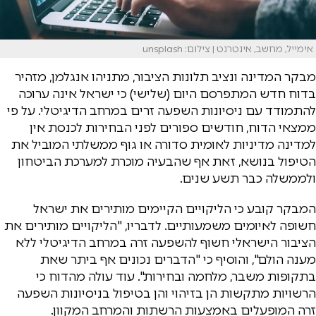
אימייל, מחשב, אינטרנט | צילום: unsplash
מבקר המדינה ונציב תלונות הציבור, מתניהו אנגלמן, מזהיר
בדוח חדש המתפרסם היום (שלישי) כי ישראל אינה ערוכה
להתמודד עם ניסיונות השפעה זרים במרחב הדיגיטלי. על פי
ממצאי הדוח, חודשים ספורים לפני הבחירות לכנסת אין
למדינה מדיניות לאומית סדורה או גוף ממשלתי המוביל את
הטיפול בנושא, זאת אף שהבעיה מוכרת למערכת הביטחון
ולממשלה כבר תשע שנים.
המבקר קובע כי הליקויים הקיימים מותירים את ישראל
חשופה לאיומים משמעותיים. לדבריו, "הליקויים מותירים את
הציבור הישראלי חשוף להשפעה זרה במרחב הדיגיטלי ללא
מענה הולם", והוסיף כי "הדברים נכונים אף ביתר שאת
בתקופות משבר, מלחמה ובחירות". עוד עולה מהדוח כי
הרשויות מתקשות הן בזיהוי והן בטיפול בניסיונות השפעה
זרה המופעלים באמצעות הרשתות והמרחב המקוון.