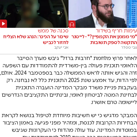
עימות חריף בשידור
סכנה של ממש
"מי מממן את הקמפיין?" - לייטנר
שיכור על הכיכר: הנהג שלא הצליח
התקשה לספק תשובות
לחזור לכביש
צבי טסלר
אבי יעקב
לאחר פרוץ מלחמת "חרבות ברזל" גיבש מערך הסייבר
הלאומי תוכנית פעולה בין-משרדית להתמודדות עם השפעה
זרה והגיש אותה לראש הממשלה כבר בספטמבר 2024. אולם,
לפי הדוח, עד אמצע שנת 2025 התוכנית כלל לא נבחנה. רק
בעקבות פניית משרד מבקר המדינה הועברה התוכנית
לבחינת המטה לביטחון לאומי, ובינתיים התקציבים הנדרשים
ליישומה טרם אושרו.
המבקר מדגיש כי יש חשיבות מיוחדת לטיפול בנושא לקראת
הבחירות הקרובות לכנסת, ומזהיר מפני פגיעה באמון הציבור
במוסדות המדינה. עוד עולה מהדוח כי העקרונות שגיבש