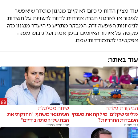
עוד מציין הדוח כי כיום לא קיים מנגנון מוסדר שיאפשר
לציבור או לארגוני חברה אזרחית לדווח לרשויות על חשדות
לניסיונות השפעה זרה. המבקר מתריע כי היעדר מנגנון כזה
מקשה על איתור האיומים בזמן אמת ועל גיבוש מענה
אפקטיבי להתמודדות עמם.
עוד באתר:
הביקורת גילתה
שיחה מטלטלת
מיליוני שקלים: מי לקח את מענקי
העיתונאי משתף: "החזקתי את
העובדות החרדיות?
הבת שלי המתה בידיים"
גדי פוקס
יוסי חיים מימון