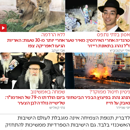
אסון בלתי נתפס
ללא הרדמה
טרגדיה אחרי האירוסין: מאיר שער
אחרי יותר מ-30 שעות: האריות
ז"ל נהרג בתאונת רייזר
הגיעו לאפריקה. צפו
אלי יעקובוביץ
אבי יעקב
ניסיון חיסול ממוקד?
שמחה באמשינוב
הנהג נהרג בפיצוץ, הבכיר הביטחוני
ביום הולדתו ה-79 של האדמו"ר:
נאבק על חייו
שלישייה נולדה לבן הצעיר
יוני שניידר
נתי קאליש
לדבריו, תנופת הצמיחה אינה מוגבלת לעולם הישיבות
האשכנזי בלבד. גם הישיבות הספרדיות ממשיכות להתחזק