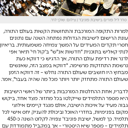
סדר ליל פורים בישיבת פוניבז' | צילום: שוקי לרר.
למרות התקופה המורכבת והתחושות הקשות בעולם התורה,
עונת הרישום לישיבות הגדולות נפתחה השנה עם נתונים
חסרי תקדים המעידים על המשך צמיחה משמעותית. בריאיון
לנתי קאליש בתוכנית "חדשות אנ"ש" ב'קול חי' תיאר אפי
לרנר את רדיפת עולם התורה, אך הדגיש כי דווקא כעת
נרשמת התחזקות מרשימה. "דווקא במצב הזה, שאנשים
מבחוץ היו חושבים שעולם התורה נחלש – זה דווקא הזמן
שעולם התורה מתחזק יותר ויותר מכל מה שהיה בעבר", אמר.
לדבריו, אחת ההחלטות המורכבות ביותר של ראשי הישיבות
היא מספר התלמידים שייקלטו בכל מחזור. מצד אחד, ביקוש
גבוה מעיד על איכות הישיבה, אולם מנגד קיימים אילוצי
מקום בפנימיות, בחדרי האוכל וביכולת להעניק יחס אישי לכל
תלמיד. כך למשל, ישיבת פוניבז' צפויה לקלוט השנה כ-450
תלמידים – מספר שיא היסטורי – אך במקביל מתמודדת עם