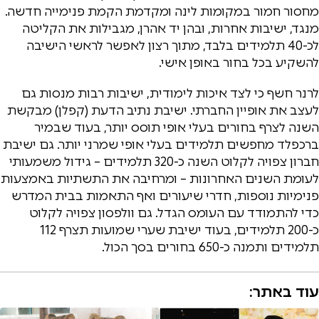
מחסור חמור במקומות לינה ומקדמת הקמת פנימייה חדשה.
מנגד, ישיבות אחרות, ובהן יד אהרן, מגבילות את הקליטה
לכ-40 תלמידים בלבד, מתוך רצון לאפשר לראשי הישיבה
להשקיע בכל בחור באופן אישי.
לרנר חשף כי לצד איכות לימודית, ישיבות רבות מנסות גם
לעצב את אופיין החברתי. ישיבת נתיב הדעת (קפלן) מבקשת
השנה לצרף בחורים בעלי אופי תוסס יותר, בעוד שבמיר
ברכפלד מחפשים תלמידים בעלי אופי שמרני יותר. גם ישיבת
חברון צפויה לקלוט השנה כ-320 תלמידים – גידול משמעותי
לעומת השנים האחרונות – ומרחיבה את התשתיות באמצעות
פנימיות נוספות, חדרי שיעורים ואף התאמות בבית המדרש
כדי להתמודד עם העומס הגדל. גם וולפסון צפויה לקלוט
כ-200 תלמידים, בעוד ישיבת שערי שמועות תצרף 112
תלמידים ותמנה כ-650 בחורים בסך הכול.
עוד באתר: