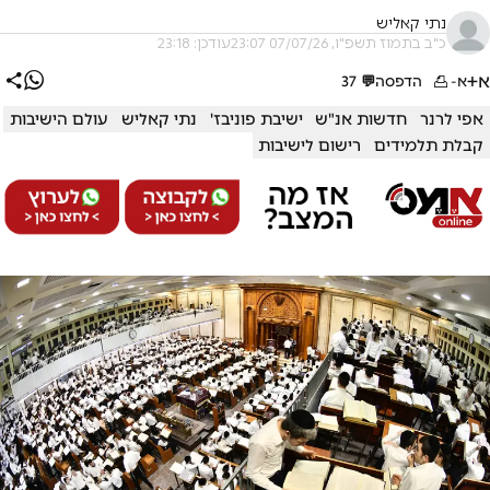
נתי קאליש
כ"ב בתמוז תשפ"ו, 07/07/26 23:07
עודכן: 23:18
א+
א-
הדפסה
💬
37
אפי לרנר
חדשות אנ"ש
ישיבת פוניבז'
נתי קאליש
עולם הישיבות
קבלת תלמידים
רישום לישיבות