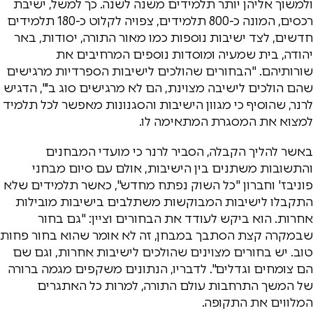
ולמשוך אליהן יותר תלמידים משנה לשנה. כך למשל, ישיבת
רכסים, המונה כ-800 תלמידים, צפויה לקלוט כ-180 תלמידים
חדשים, לצד ישיבות נוספות כמו מאור התורה, יסודות, באר
יהודה, בית שמעיה ומוסדות נוספים המרחיבים את
שורותיהם. "הבחורים שהולכים לישיבות הספרדיות מרגישים
שהם הולכים לישיבה מצוינת, הם לא מרגישים סוג ב'", הדגיש
לרנר, שהוסיף כי מגוון הישיבות והסגנונות מאפשר לכל תלמיד
למצוא את המסגרת המתאימה לו.
באשר להליך הקבלה, הסביר לרנר כי מועדי המבחנים
והתשובות משתנים בין הישיבות, אולם עם סיום מבחני
פוניבז' וחברון "כל השוק נפתח מחדש", כאשר תלמידים שלא
התקבלו לישיבות המבוקשות משתלבים בישיבות מובילות
אחרות. הוא ביקש לעודד את הבחורים וציין: "גם בחור
שבמקרה קצת הסתבך במבחן, זה לא אומר שהוא בחור פחות
טוב. יש בחורים מצוינים שהולכים לישיבות אחרות, וגם שם
הם צומחים וגדלים". לדבריו, הנתונים משקפים מגמה ברורה
של המשך התרחבות עולם התורה, למרות כל האתגרים
המלווים את התקופה.