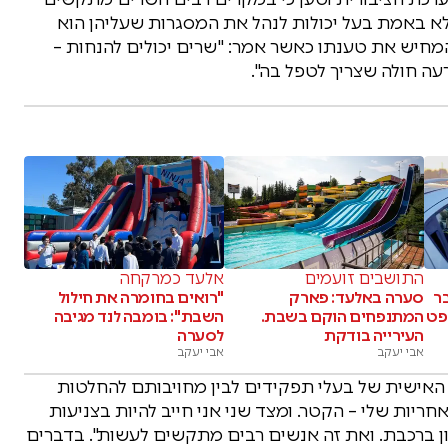
א באמת בעל יכולות לנהל את המסגרות שעליהן הוא
המחיש את טענתו כאשר אמר: "שרים יכולים להנחות –
ה חולה שצריך לטפל בה".
התושבים זועמים
אלעד כמרקחה
ר
סערה באלעד: פארק
"רואים בחומרה את חילול
פט
המתנפחים הוקם בשבת.
השבת": בומבה לנד מגיבה
העירייה בודקת
לסערה
אבי יעקב
אבי יעקב
אישית של בעלי תפקידים לבין מחויבותם להחלטות
חריות שלי – הקטר. ומצד שני אני חייב להיות בצניעות
רון ברכבת. ואת זה אנשים רבים מתקשים לעשות". בדברים