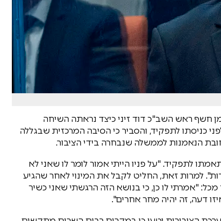
מן חשף ראש השב"כ דוד זיני כיצד נראתה השיחה
י כניסתו לתפקיד, והסביר כי הסיבה המרכזית שבגללה
בת הנאמנות לממשלה שנבחרה בידי הציבור.
תו לתפקיד. "על פניו הייתי אמור לומר לו שאני לא
רות". למרות זאת, החליט לקבל את המינוי לאחר שהגיע
כל: "אמרתי לו כן, כי בנושא הזה הרגשתי שאני כשיר
זו דעה, זה יהיה מחר אחרים".
ערכת הציבורית וטען כי במקרים רבים השרים מתקשים