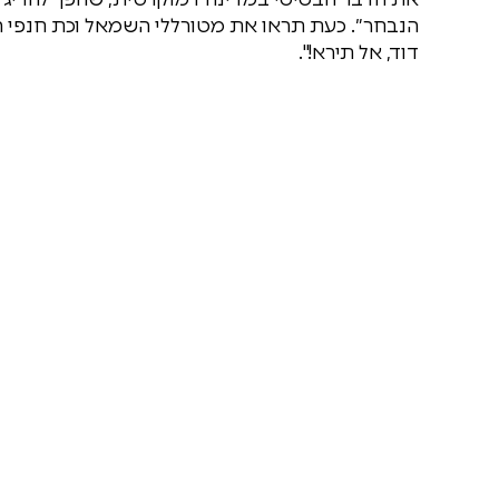
הנבחר״. כעת תראו את מטורללי השמאל וכת חנפי 
דוד, אל תירא!".