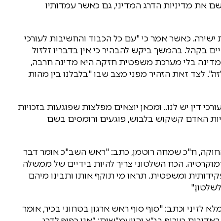
ישם את מדיניות הדרג המדיני, גם כאשר עמדותיו
שירה. כאשר אמר כי "עם כל הכבוד והחשיבות לעורכי
ים בקהל. בהמשך ביקש להבהיר כי אין בדבריו זלזול
מדינה בלי מערכת משפטית חזקה היא מדינה חרבה,
. לצד זאת הזהיר מפני מצב שבו "בלבלנו בין מהות
רכי דין יש לנו.. ומכאן יוצאים מפלצות שפוגעות בזכויות
ויות האדם קשקוש בלבוש, פוגעים ורומסים בשם
החוקה, ח"כ שמחה רוטמן, כתב: "ראש השב"כ אומר דבר
דמוקרטיה. הכח השלטוני צריך להיות בידיים של ממשלה
קידותית ומשפטית. תראו מי תוקף אותו ותבינו מיהם
לטון."
לא לזיני וכתב: "סוף סוף ראש ארגון בטחוני בכיר, אומר
דיבות טירוף בג״צ והיועמ״שית: ״אני כפוף לדרג