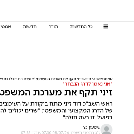
כל החדשות
תורה
חדשות
אמסי
אמס
משפטי חדש
זיני תקף את מערכת המשפט: "אנשים התבלבלו בתפק
"אני נאמן לדרג הנבחר"
זיני תקף את מערכת המשפט:
ראש השב"כ דוד זיני מתח ביקורת על העיכובי
של הדרג המקצועי והמשפטי: "שרים יכולים ל
בפועל. זו רעה חולה"
שמעון כץ
כ"ג בתמוז תשפ"ו, 08/07/26 07:30
עודכן: 07:35