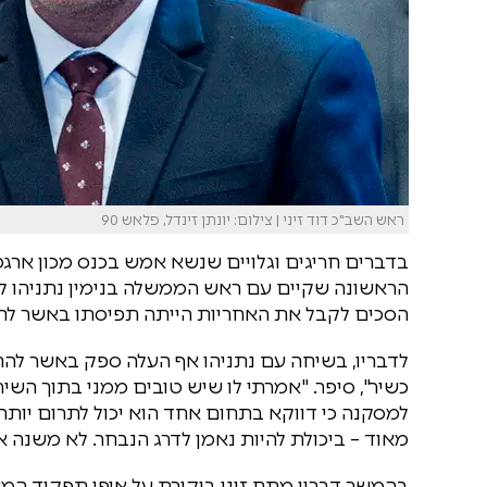
ראש השב"כ דוד זיני | צילום: יונתן זינדל, פלאש 90
בדברים חריגים וגלויים שנשא אמש בכנס מכון ארג
הראשונה שקיים עם ראש הממשלה בנימין נתניהו לפנ
הסכים לקבל את האחריות הייתה תפיסתו באשר לחו
לדבריו, בשיחה עם נתניהו אף העלה ספק באשר להתאמ
כשיר", סיפר. "אמרתי לו שיש טובים ממני בתוך השי
למסקנה כי דווקא בתחום אחד הוא יכול לתרום יותר מ
מאוד – ביכולת להיות נאמן לדרג הנבחר. לא משנה אי
בהמשך דבריו מתח זיני ביקורת על אופן תפקוד המ