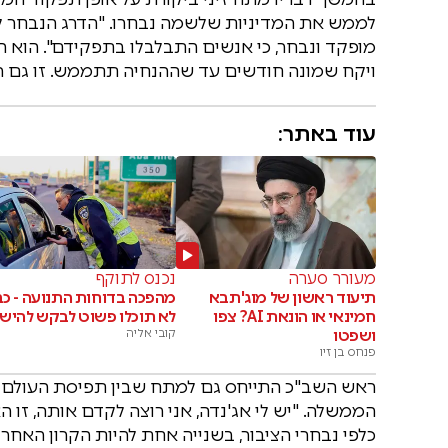
לממש את המדיניות שלשמה נבחרו. "הדרג הנבחר ל
מופקד ונבחר, כי אנשים התבלבלו בתפקידם". הוא 
ויקח שמונה חודשים עד שההנחיה תתממש. זו גם רע
עוד באתר:
מעורר סערה
נכנס לתוקף
תיעוד ראשון של מוג'תבא
מהפכה בדוחות התנועה - כב
חמינאי או הונאת AI? צפו
לא תוכלו פשוט לבקש להיש
ושפטו
קובי אליה
פנחס בן זיו
ראש השב"כ התייחס גם למתח שבין תפיסת העולם ה
הממשלה. "יש לי אג'נדה, אני רוצה לקדם אותה, זו הא
כלפי נבחרי הציבור, בשנייה אחת להיות הקרון האח