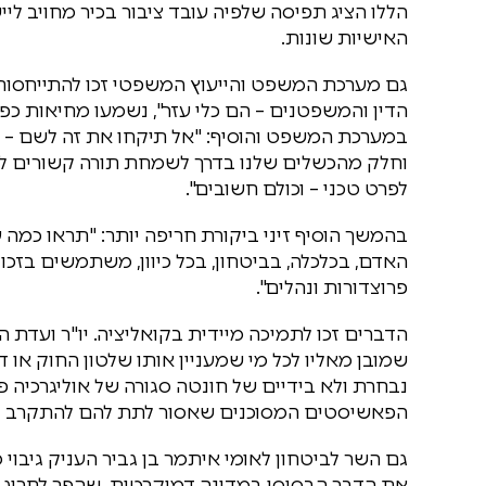
הללו הציג תפיסה שלפיה עובד ציבור בכיר מחויב לי
האישיות שונות.
גם מערכת המשפט והייעוץ המשפטי זכו להתייחסות י
הדין והמשפטנים – הם כלי עזר", נשמעו מחיאות כפי
במערכת המשפט והוסיף: "אל תיקחו את זה לשם – 
וחלק מהכשלים שלנו בדרך לשמחת תורה קשורים לזה"
לפרט טכני – וכולם חשובים".
בהמשך הוסיף זיני ביקורת חריפה יותר: "תראו כמה עו
האדם, בכלכלה, בביטחון, בכל כיוון, משתמשים בזכ
פרוצדורות ונהלים".
הדברים זכו לתמיכה מיידית בקואליציה. יו"ר ועדת 
שמובן מאליו לכל מי שמעניין אותו שלטון החוק או 
נבחרת ולא בידיים של חונטה סגורה של אוליגרכיה פ
הפאשיסטים המסוכנים שאסור לתת להם להתקרב לש
גם השר לביטחון לאומי איתמר בן גביר העניק גיבוי מ
את הדבר הבסיסי במדינה דמוקרטית, שהפך לחריג בא