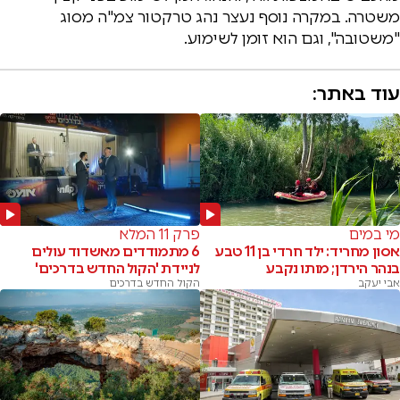
משטרה. במקרה נוסף נעצר נהג טרקטור צמ"ה מסוג
"משטובה", וגם הוא זומן לשימוע.
עוד באתר:
מי במים
פרק 11 המלא
אסון מחריד: ילד חרדי בן 11 טבע
6 מתמודדים מאשדוד עולים
בנהר הירדן; מותו נקבע
לניידת 'הקול החדש בדרכים'
אבי יעקב
הקול החדש בדרכים