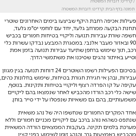
/ קרדיט: דוברות המשטרה
תמונה בדף הבית: קרדיט: דוברות המשטרה
פעילות אכיפה רחבת היקף שביצעו בימים האחרונים שוטרי
תחנת הבקעה ממרחב גלעד, יחד עם לוחמי יס"מ גלעד,
חשפה שורת עבירות תנועה וליקויי בטיחות חמורים בכביש
90 ובאזור מעבר אלנבי. במסגרת המבצע נבדקו עשרות כלי
רכב, תוך שימוש ברחפן שתיעד עבירות תנועה בזמן אמת
וסייע באיתור נהגים שסיכנו את משתמשי הדרך.
בסיכום הפעילות רשמו השוטרים 24 דוחות תנועה בגין מגוון
עבירות, ובהן אי חגירת חגורת בטיחות, שימוש בחלונות כהים,
עקיפה על קו הפרדה רצוף וליקויי בטיחות ותקינות. בנוסף,
שישה כלי רכב הורדו מהכביש לאחר שנמצאו בהם ליקויים
משמעותיים, בהם גם משאיות שנפסלו על ידי סייר בוחן.
אחד המקרים החמורים שנחשפו היה של נהג משאית
שנתפס כשהוא נוהג ברכב עם ליקויים מכניים חמורים וללא
מערכת בלמים תקינה. בעקבות הממצאים הורדה המשאית
מהכביש באמצעות גרר, והנהג זומן לשימוע בפני קצין