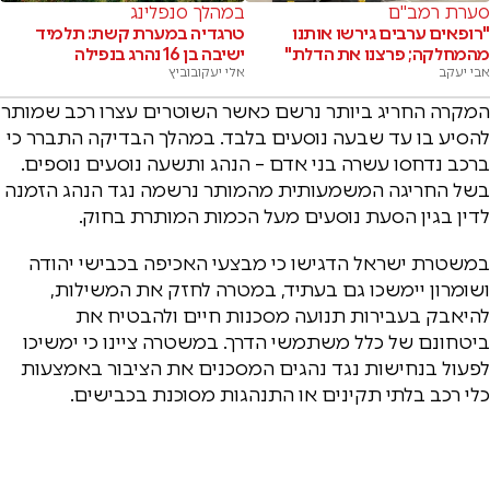
סערת רמב"ם
במהלך סנפלינג
"רופאים ערבים גירשו אותנו
טרגדיה במערת קשת: תלמיד
מהמחלקה; פרצנו את הדלת"
ישיבה בן 16 נהרג בנפילה
אבי יעקב
אלי יעקובוביץ
המקרה החריג ביותר נרשם כאשר השוטרים עצרו רכב שמותר
להסיע בו עד שבעה נוסעים בלבד. במהלך הבדיקה התברר כי
ברכב נדחסו עשרה בני אדם – הנהג ותשעה נוסעים נוספים.
בשל החריגה המשמעותית מהמותר נרשמה נגד הנהג הזמנה
לדין בגין הסעת נוסעים מעל הכמות המותרת בחוק.
במשטרת ישראל הדגישו כי מבצעי האכיפה בכבישי יהודה
ושומרון יימשכו גם בעתיד, במטרה לחזק את המשילות,
להיאבק בעבירות תנועה מסכנות חיים ולהבטיח את
ביטחונם של כלל משתמשי הדרך. במשטרה ציינו כי ימשיכו
לפעול בנחישות נגד נהגים המסכנים את הציבור באמצעות
כלי רכב בלתי תקינים או התנהגות מסוכנת בכבישים.