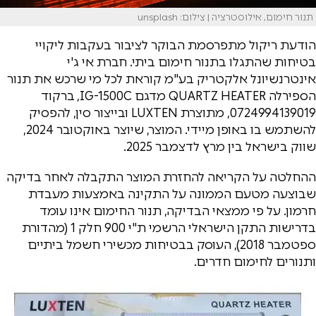
תנור חימום, אילוסטרציה | צילום: unsplash
הודעת ריקול מתפרסמת הבוקר לציבור בעקבות ליקויי
בטיחות שהתגלו בתנור חימום ביתי. חברת אי ג'י
אינטרנשיונל אלקטריק בע"מ קוראת לכל מי שרכש את תנור
הספירלה QUARTZ HEATER מדגם IG-1500C, ברקוד
0724994139019, מתוצרת LUXTEN ובייצור סין, להפסיק
להשתמש בו באופן מיידי. המוצר, שיוצר באוקטובר 2024,
שווק בישראל בין מרץ לדצמבר 2025.
ההחלטה על הקריאה להחזרת המוצר התקבלה לאחר בדיקה
שבוצעה מטעם הממונה על התקינה באמצעות מעבדת
חרמון. על פי ממצאי הבדיקה, תנור החימום אינו עומד
בדרישות התקן הישראלי הרשמי ת"י 900 חלק 1 (מהדורת
ספטמבר 2018), העוסק בבטיחות מכשירי חשמל ביתיים
ותנורים לחימום חדרים.