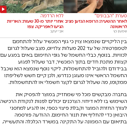
סערת "הבבונים"
ללא הרדמה
לאחר ההשעיה: הרופא הגזען מגיב
אחרי יותר מ-30 שעות: האריות
לראשונה
הגיעו לאפריקה. צפו
שמעון כץ
אבי יעקב
בין הליקויים שנמצאו צוין כי גוף המכשיר עלול להתחמם
לטמפרטורה של עד 202 מעלות צלזיוס, מצב שעלול לגרום
לכוויות. בנוסף, כבלי החשמל של גופי החימום באים במגע עם
קצוות מתכת חדים בתוך המכשיר, דבר שעלול לפגוע
בבידודם ולהוביל להתחשמלות. ליקוי נוסף שנמצא הוא שכבל
החשמל הראשי אינו מעוגן כנדרש, ולכן קיים חשש לשליפתו
ממקומו, מה שעלול לגרום לקצר חשמלי או להתחשמלות.
בחברה מבקשים מכל מי שמחזיק במוצר להפסיק את
השימוש בו ללא דיחוי. הצרכנים יכולים לפנות לנקודת הרכישה
לצורך החזרת המוצר וקבלת פיצוי כספי, או להגיע למחסני
היבואן כדי להחליף את תנור החימום. ההודעה פורסמה
בתיאום עם הממונה על התקינה במשרד הכלכלה והתעשייה.