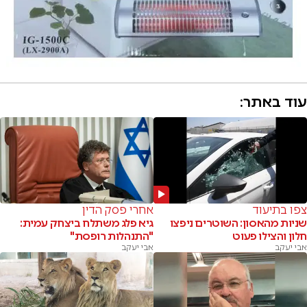
עוד באתר:
צפו בתיעוד
אחרי פסק הדין
שניות מהאסון: השוטרים ניפצו
גיא פלג משתלח ביצחק עמית:
חלון והצילו פעוט
"התנהלות רופסת"
אבי יעקב
אבי יעקב