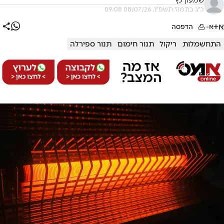
שמעון כץ
כ"ג בתמוז תשפ"ו, 08/07/26 09:08
א+
א-
הדפסה
התחשמלות
ריקול
תנור חימום
תנור ספירלה