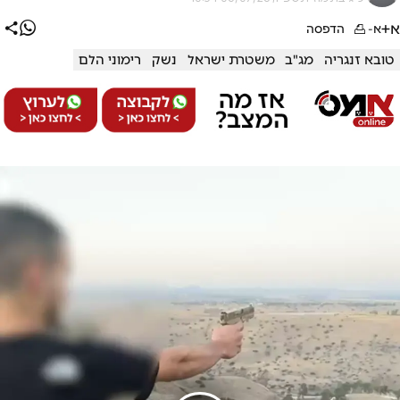
א+
א-
הדפסה
טובא זנגריה
מג"ב
משטרת ישראל
נשק
רימוני הלם