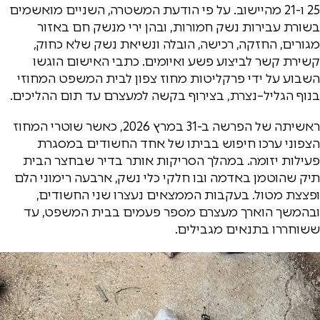
25 ו-21 מהיישוב. על פי הודעת המשטרה, השניים מואשמים
בשורת עבירות נשק חמורות, ובהן ירי מנשק חם באזור
מגורים, החזקה, רכישה, הובלה ונשיאת נשק שלא כחוק,
קשירת קשר לביצוע פשע ואיומים. כתבי האישום הוגשו
השבוע על ידי פרקליטות מחוז צפון לבית המשפט המחוזי
בנוף הגליל–נצרת, בצירוף בקשה למעצרם עד תום ההליכים.
ראשיתה של הפרשה ב-31 במרץ 2026, כאשר שוטרי המחוז
הצפוני ערכו חיפוש בביתו של אחד החשודים במסגרת
פעילות יזומה. במהלך הסריקות אותר בדיר שבחצר הבית
תיק שהוטמן באדמה ובו חלקי כלי נשק, ארבעה רימוני הלם
ופצצת מטול. בעקבות הממצאים נעצרו שני החשודים,
ובהמשך הוארך מעצרם מספר פעמים בבית המשפט, עד
ששוחררו בתנאים מגבילים.