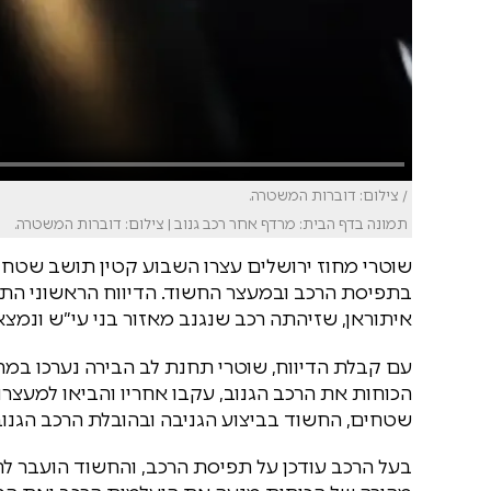
/ צילום: דוברות המשטרה.
תמונה בדף הבית: מרדף אחר רכב גנוב | צילום: דוברות המשטרה.
שוטרי מחוז ירושלים עצרו השבוע קטין תושב שטח
איתוראן, שזיהתה רכב שנגנב מאזור בני עי״ש ונמצא
עם קבלת הדיווח, שוטרי תחנת לב הבירה נערכו במהי
הכוחות את הרכב הגנוב, עקבו אחריו והביאו למעצרו
שטחים, החשוד בביצוע הגניבה ובהובלת הרכב הגנוב
בעל הרכב עודכן על תפיסת הרכב, והחשוד הועבר 