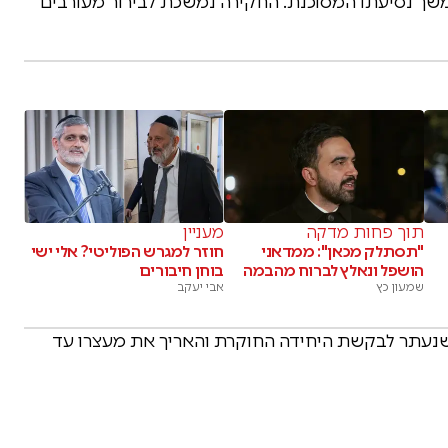
שך נסיעתו המסוכנת. החקירה נמשכת לבירור מעורבים
תוך פחות מדקה
מעניין
"תסתלק מכאן": ממדאני
חוזר למגרש הפוליטי? אלי ישי
הושפל ונאלץ לברוח מהבמה
בוחן חיבורים
שמעון כץ
אבי יעקב
שנעתר לבקשת היחידה החוקרת והאריך את מעצרו עד