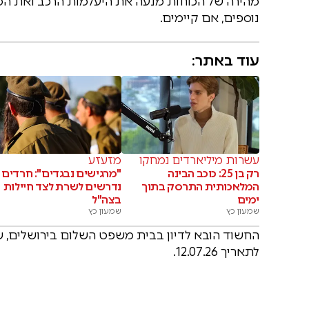
מהירה של הכוחות מנעה את היעלמות הרכב ואת המ
נוספים, אם קיימים.
עוד באתר:
עשרות מיליארדים נמחקו
מזעזע
רק בן 25: כוכב הבינה
"מרגישים נבגדים": חרדים
המלאכותית התרסק בתוך
נדרשים לשרת לצד חיילות
ימים
בצה"ל
שמעון כץ
שמעון כץ
החשוד הובא לדיון בבית משפט השלום בירושלים, 
לתאריך 12.07.26.