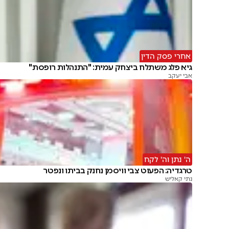
אחרי פסק הדין
גיא פלג משתלח ביצחק עמית: "התנהלות רופסת"
אבי יעקב
ה' נתן וה' לקח
טרגדיה: הפעוט צבי וויסמן נחנק בביתו ונפטר
נתי קאליש