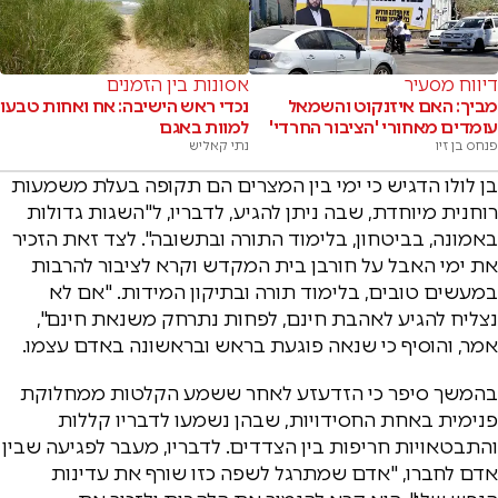
דיווח מסעיר
אסונות בין הזמנים
מביך: האם איזנקוט והשמאל
נכדי ראש הישיבה: אח ואחות טבעו
עומדים מאחורי 'הציבור החרדי'
למוות באגם
פנחס בן זיו
נתי קאליש
בן לולו הדגיש כי ימי בין המצרים הם תקופה בעלת משמעות
רוחנית מיוחדת, שבה ניתן להגיע, לדבריו, ל"השגות גדולות
באמונה, בביטחון, בלימוד התורה ובתשובה". לצד זאת הזכיר
את ימי האבל על חורבן בית המקדש וקרא לציבור להרבות
במעשים טובים, בלימוד תורה ובתיקון המידות. "אם לא
נצליח להגיע לאהבת חינם, לפחות נתרחק משנאת חינם",
אמר, והוסיף כי שנאה פוגעת בראש ובראשונה באדם עצמו.
בהמשך סיפר כי הזדעזע לאחר ששמע הקלטות ממחלוקת
פנימית באחת החסידויות, שבהן נשמעו לדבריו קללות
והתבטאויות חריפות בין הצדדים. לדבריו, מעבר לפגיעה שבין
אדם לחברו, "אדם שמתרגל לשפה כזו שורף את עדינות