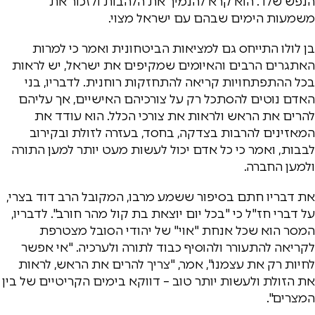
הנפש שלו". הוא קרא להנמיך את הלהבות ולזכור את
משמעות הימים שבהם עם ישראל מצוי.
בן לולו התייחס גם למציאות הביטחונית ואמר כי למרות
האתגרים הרבים והאיומים שמקיפים את ישראל, יש לראות
בכל ההתפתחויות קריאה להתחזקות רוחנית. לדבריו, בני
האדם נוטים להסתכל רק על צורכיהם האישיים, אך עליהם
להרים את הראש ולראות את צורכי הכלל. הוא עודד את
המאזינים להרבות בצדקה, בחסד, בעזרה לזולת ובקירוב
לבבות, ואמר כי כל אדם יכול לעשות מעט יותר למען התורה
ולמען החברה.
את דבריו חתם בסיפור ששמע מרבו, המקובל הרב דוד בצרי,
על דברי חז"ל כי "בכל יום יוצאת בת קול מהר חורב". לדבריו,
המסר הוא שכל אנחת "אוי" של יהודי הסובל מצטרפת
לקריאה להתעורר ולהוסיף כבוד לתורה ולערכיה. "אי אפשר
לחיות רק את עצמנו", אמר, "צריך להרים את הראש, לראות
את הזולת ולעשות יותר טוב – דווקא בימים הקריטיים של בין
המצרים".