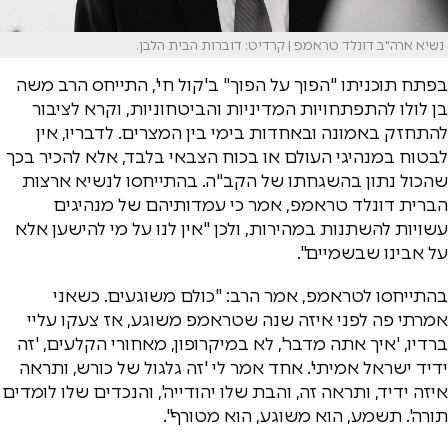
נשיא ארה"ב דונלד טראמפ | קרדיט: דוברות הבית הלבן.
בפתח תוכניתו "הפוך על הפוך" ב'קול חי', התייחס הרב משה
בן לולו להתפתחויות המדיניות והביטחוניות, וקרא לציבור
להתחזק באמונה ובאחדות בימי בין המצרים. לדבריו, אין
לבטוח במנהיגי העולם או בכוח הצבאי בלבד, אלא להכיר בכך
שהכול נתון בהשגחתו של הקב"ה. בהתייחסו לנשיא ארצות
הברית דונלד טראמפ, אמר כי עמדותיהם של מנהיגים
עשויות להשתנות במהירות, ולכן "אין לנו על מי להישען אלא
על אבינו שבשמיים".
בהתייחסו לטראמפ, אמר הרב: "כולם משוגעים.
כשאני
אמרתי פה לפני איזה שנה שטראמפ משוגע,
אז צעקו עליי
ברדיו,
'
איך אתה מדבר', לא במיקרופון,
מאחורי הקלעים, '
זה
ידיד ישראל אמיתי'.
אחד אמר לי 'זה גלגול של כורש,
ותראה
איזה ידיד, ותראה זה,
והבת שלו יהודייה', והנכדים שלו
לומדים
תורה'. תשמע, הוא משוגע,
הוא מטורף".