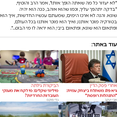
"לא יעזור כל מה שאתה הופך אותו", אמר הרב והוסיף,
"בדקה
יתהפך עליך, וכמו שהוא אוהב,
ככה הוא יהיה
שונא.
והנה לא ארכו הימים,
שמעתם עכשיו החדשות, איך הוא
בטורקיה
מוכר אותנו, ואיך הוא מוכר אותנו
בכל העולם,
ופתאום הוא שונא,
ופתאום ביבי, הוא יראה לו
מי הבוס…".
עוד באתר:
אחרי פסק הדין
הביקורת גילתה
גיא פלג משתלח ביצחק עמית:
מיליוני שקלים: מי לקח את מענקי
"התנהלות רופסת"
העובדות החרדיות?
אבי יעקב
גדי פוקס