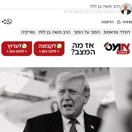
הרב משה בן לולו
כ"ג בתמוז תשפ"ו, 08/07/26 14:18
א+
א-
הדפסה
דונלד טראמפ
הפוך על הפוך
הרב משה בן לולו
טורקיה