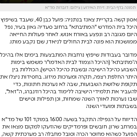
תמונה בדף הבית: זירת האירוע | צילום: דוברות מד"א
אסון קשה בקריית צאנז בנתניה: פועל כבן 40, שעבד בשיפוץ
היכל בית המדרש "המתיבתא" ברחוב סעדיה גאון בעיר, נפל
היום מגובה רב ונפצע באורח אנוש. לאחר פעולות החייאה
ממושכות הוא פונה לבית החולים לניאדו, שם נקבע מותו.
מדובר בעבודות שיפוץ נרחבות המתבצעות בימים אלו בהיכל
ה'מתיבתא' (ההיכל הצמוד לבית האדמו"ר משמש בימות
השבוע כהיכל הישיבה ובשבת כהיכל הטיש), הכוללות בין
היתר החלפת רצפה, תקרה ומערכות מיזוג. בחסידות ניצלו את
תקופת שלושת השבועות, שבה לא נערכות חתונות, כדי
להעביר את תלמידי הישיבה ללימוד בהיכל רוזנברג, ה"זאל",
שבו נערכות לאורך השנה שמחות, וכן תפילות וטישים
בשבתות ומועדי השנה
הדיווח על הנפילה התקבל בשעה 16:00 במוקד 101 של מד"א
במרחב שרון. חובשים ופרמדיקים שהוזעקו למקום מצאו את
הפועל כשהוא מחוסר הכרה וסובל מחבלה רב מערכתית קשה,