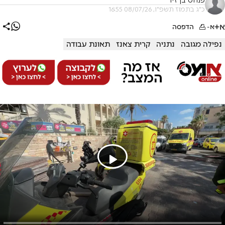
פנחס בן זיו
כ"ג בתמוז תשפ"ו, 08/07/26 16:55
א+
א-
הדפסה
נפילה מגובה
נתניה
קרית צאנז
תאונת עבודה