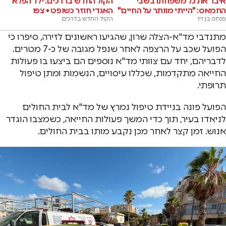
איבד את כל משפחתו בשבי
הקול החדש בדרכים: ילד הפלא
החמאס: "הייתי מוותר על החיים"
האגדי חוזר כשופט • צפו
פנחס בן זיו
הקול החדש בדרכים
מתנדבי מד"א-הצלה שרון, שהגיעו ראשונים לזירה, סיפרו כי
הפועל שכב על הרצפה לאחר שנפל מגובה של כ-7 מטרים.
לדבריהם, יחד עם צוותי מד"א נוספים הם ביצעו בו פעולות
החייאה מתקדמות, שכללו עיסויים, הנשמות ומתן טיפול
תרופתי.
הפועל פונה בניידת טיפול נמרץ של מד"א לבית החולים
לניאדו בעיר, תוך כדי המשך פעולות החייאה, כשמצבו הוגדר
אנוש. זמן קצר לאחר מכן נקבע מותו בבית החולים.