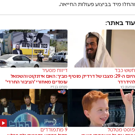
והחלו מיד בביצוע פעולות החייאה.
עוד באתר:
חשש כבד
דיווח מסעיר
היום ה-29: מצבו של דרדיק מוסיף
מביך: האם איזנקוט והשמאל
להידרדר
עומדים מאחורי 'הציבור החרדי'
שמעון כץ
פנחס בן זיו
פוסט מטלטל
9 מתמודדים