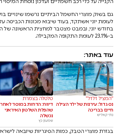
הקנייה על כלי רכב חשמליים ועדכון נוסחת המיסוי הי
ב-23.1% לעומת התקופה המקבילה.
עוד באתר:
"המציל זלזל"
טלטלה בצמרת
נס גדול: עירנות של ילד הצילה
דיווח: הדחות במוסד לאחר
חיים בבריכה
שהפלת השלטון האיראני
נתי קאליש
נכשלה
שמעון כץ