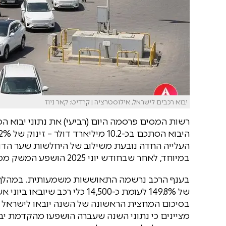
יבוא רכבים לישראל, אילוסטרציה | קרדיט: קאר ניוז
העלייה החדה נובעת משילוב של היחלשות שער הדולר
במיוחד, לאחר שבחודש יוני 2025 הושפע המשק ממלחמת "עם כלביא".