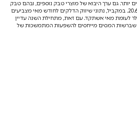
יקרים יותר. גם ערך היבוא של מוצרי טבק נוספים, ובהם טבק
לנרגילות, סיגרים, מקטרות וטבק לחימום, עלה ב-20.6%. במקביל, נתוני שיווק הדלקים לחודש מאי מצביעים
יווק הבנזין ושל 7% בשיווק הסולר לעומת מאי אשתקד. עם זאת, מתחילת השנה עדיין
 בשיווק הבנזין, נתון שברשות המסים מייחסים להשפעות המתמשכות של