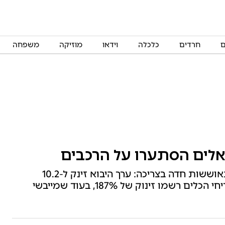
ם
חרדים
כלכלה
וידאו
מוזיקה
משפחה
לים הסתערו על הרכבים
נתוני רשות המסים לחודש יוני מצביעים על התאוששות חדה בצריכה: ערך היבוא זינק ל-10.2
מיליארד דולר, יבוא כלי הרכב עלה בכ-150%, מדיחי הכלים רשמו זינוק של 187%, בעוד שמייבשי