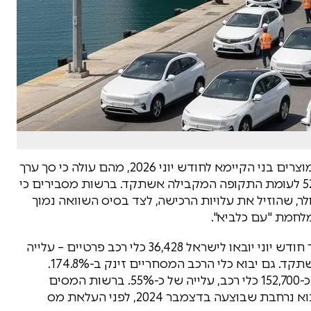
רשות המסים פרסמה היום (רביעי) את נתוני יבוא המוצרים בני הקיימא לחודש יוני 2026, מהם עולה כי סך ערך
היבוא הסתכם בכ-10.2 מיליארד דולר – זינוק של 52% לעומת התקופה המקבילה אשתקד. ברשות מסבירים כי
, שהוזיל את עלויות הרכישה, לצד בסיס השוואה נמוך
בענף הרכב נרשמה התאוששות משמעותית. במהלך חודש יוני יובאו לישראל 36,428 כלי רכב פרטיים – עלייה
של 149.8% לעומת כ-14,500 כלי רכב שיובאו ביוני אשתקד. גם יבוא כלי הרכב המסחריים זינק ב-174.8%.
בסיכום המחצית הראשונה של השנה יובאו לישראל כ-152,700 כלי רכב, עלייה של כ-55%. ברשות המסים
מציינים כי נתוני השנה שעברה הושפעו מהקדמת יבוא נרחבת שבוצעה בדצמבר 2024, לפני העלאת מס