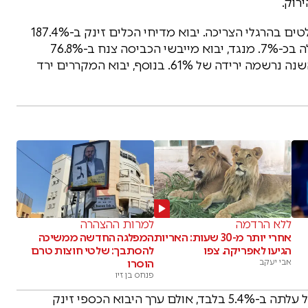
רוק.
גם בשוק מוצרי החשמל הביתיים נרשמו שינויים בולטים בהרגלי הצריכה. יבוא מדיחי הכלים זינק ב-187.4%
לעומת יוני אשתקד, בעוד שיבוא מכונות הכביסה עלה בכ-7%. מנגד, יבוא מייבשי הכביסה צנח ב-76.8%
בחודש יוני, ובמבט מצטבר למחצית הראשונה של השנה נרשמה ירידה של 61%. בנוסף, יבוא המקררים ירד
ללא הרדמה
למרות ההצהרה
אחרי יותר מ-30 שעות: האריות
המפלגה החדשה ממשיכה
הגיעו לאפריקה. צפו
להסתבך: שלטי חוצות טרם
אבי יעקב
הוסרו
פנחס בן זיו
בגזרת מוצרי הטבק, כמות הסיגריות שיובאה לישראל עלתה ב-5.4% בלבד, אולם ערך היבוא הכספי זינק