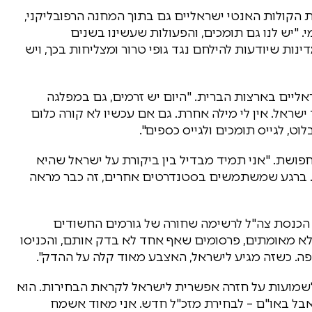
 הקולות האנטי ישראליים גם בתוך המחנה הרפובליקני,
. "יש לנו גם תומכים, והפעולות שעשינו בשנים
ינות שיודעות להילחם נגד גופי טרור ומצליחות בכך, ויש
ליים בארצות הברית. "היום יש זרמים, גם במפלגה
שראל. אין לי מילה אחרת. גם אם עכשיו לא קורה כלום
וט, לגייס תומכים ולגייס כספים".
פושת. "אני תמיד מבדיל בין ביקורת על ישראל שהיא
ו. ברגע שמשתמשים בסטנדרטים אחרים, זה כבר מראה
ב הכנסת צה"ל לרשימה שחורה של גורמים החשודים
. "במקרה שלנו מדובר ב-13 דיווחים לא מאומתים, פרסומים שאף אחד לא בדק אותם, והכניסו
פה. כשזה מגיע לישראל, האצבע מאוד קלה על ההדק".
ולשמועות על חזרה אפשרית לישראל לקראת הבחירות. הוא
אבל באו"ם – לבחירת מזכ"ל חדש. אני מאוד אשמח