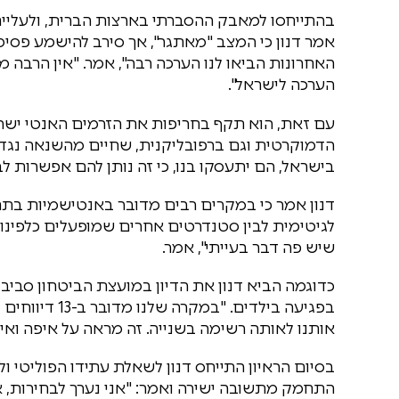
בהתייחסו למאבק ההסברתי בארצות הברית, ולעליית
אמר דנון כי המצב "מאתגר", אך סירב להישמע פסימי
האחרונות הביאו לנו הערכה רבה", אמר. "אין הרבה מד
הערכה לישראל".
עם זאת, הוא תקף בחריפות את הזרמים האנטי ישרא
הדמוקרטית וגם ברפובליקנית, שחיים מהשנאה נגד י
בישראל, הם יתעסקו בנו, כי זה נותן להם אפשרות לבל
דנון אמר כי במקרים רבים מדובר באנטישמיות בתח
לגיטימית לבין סטנדרטים אחרים שמופעלים כלפינ
שיש פה דבר בעייתי", אמר.
כדוגמה הביא דנון את הדיון במועצת הביטחון סבי
בפגיעה בילדים
אותנו לאותה רשימה בשנייה. זה מראה על איפה ואי
בסיום הראיון התייחס דנון לשאלת עתידו הפוליטי 
התחמק מתשובה ישירה ואמר: "אני נערך לבחירות, 