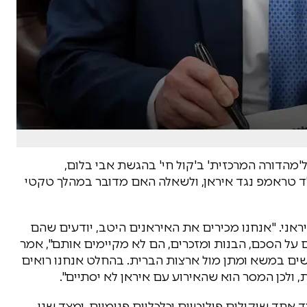
 ל'מהדורה המרכזית' ב'קול חי' בהגשת אבי בלום,
ד טראמפ נגד איראן, ולשאלה האם מדובר במהלך טקטי
ראני. "אנחנו מכירים את האיראנים היטב, יודעים שהם
ל הסכם, הבנות ומזכרים, הם לא מקיימים אותם", אמר
ושים במשא ומתן מול ארצות הברית. בהחלט אנחנו רואים
ולכן המסר הוא שהאירוע עם איראן לא יסתיים".
 אחד שיקולים פוליטיים וכלכליים פנימיים, ומצד שני