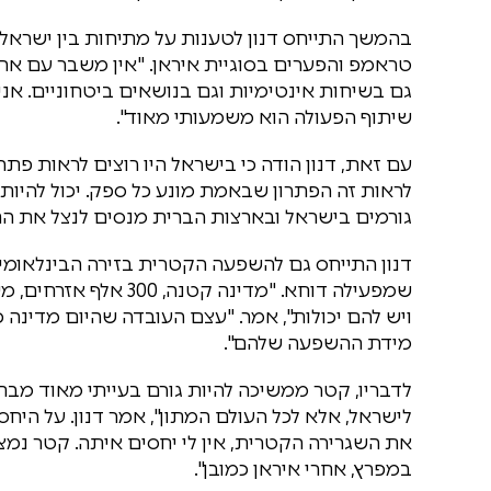
בהמשך התייחס דנון לטענות על מתיחות בין ישראל
טראמפ והפערים בסוגיית איראן. "אין משבר עם ארצ
גם בשיחות אינטימיות וגם בנושאים ביטחוניים. אנ
שיתוף הפעולה הוא משמעותי מאוד".
עם זאת, דנון הודה כי בישראל היו רוצים לראות פתרו
לראות זה הפתרון שבאמת מונע כל ספק. יכול להיות ש
גורמים בישראל ובארצות הברית מנסים לנצל את הת
דנון התייחס גם להשפעה הקטרית בזירה הבינלאומי
שמפעילה דוחא. "מדינה 
ויש להם יכולות", אמר. "עצם העובדה שהיום מדינה 
מידת ההשפעה שלהם".
לדבריו, קטר ממשיכה להיות גורם בעייתי מאוד מבחינ
לישראל, אלא לכל העולם המתון", אמר דנון. על היחס
את השגרירה הקטרית, אין לי יחסים איתה. קטר נ
במפרץ, אחרי איראן כמובן".