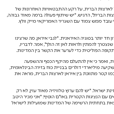
 לארצות הברית, על רקע ההתבטאויות האחרונות של
ות הברית", הדגיש. "יש שיתוף פעולה ברמה מאוד גבוהה,
י עובד ממש צמוד עם השגריר האמריקאי מייק וולץ.
ן חד יותר בסוגיה האיראנית. "לגבי איראן, מה שרצינו
נצטרך להמתין ולראות לאן זה הולך", אמר. לדבריו,
קופה הפוליטית כדי לערער את הקשר בין המדינות.
ת, ואמר כי אין להתעלם מהיקף הכסף וההשפעה
קטנה, 300 אלף אזרחים, משקיעה מיליארדי דולרים בבניית כוח בזירה הבינלאומית,
כמו קטר מתווכת בין איראן לארצות הברית, מראה את
ת ישראל. "יש להם ערוץ טלוויזיה מאוד עוין, לא רק
ים עם הנציגות הקטרית באו"ם הוסיף: "אני מכיר היטב
מצאת בתחתית הרשימה של המדינות שמועילות לישראל