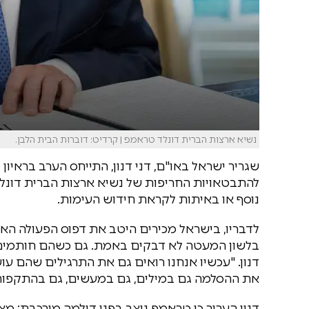
נשיא ארצות הברית דונלד טראמפ | קרדיט: דוברות הבית הלבן.
שגריר ישראל באו"ם, דני דנון, התייחס הערב בראיון
להתבטאויות החריפות של נשיא ארצות הברית דונל
נוסף או באיתות לקראת חידוש העימות.
לדבריו, בישראל מכירים היטב את דפוס הפעולה האי
בלשון המעטה לא דבקים באמת. גם כשהם חותמים ע
דנון. "עכשיו אנחנו רואים גם את התרגילים שהם ע
את ההסלמה גם במילים, גם במעשים, גם בהתקפות, 
דנון העריך כי טראמפ ניצב בפני דילמה מורכבת: מצד