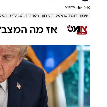
א+
א-
הדפסה
איראן
דונלד טראמפ
דני דנון
המהדורה המרכזית
המפל