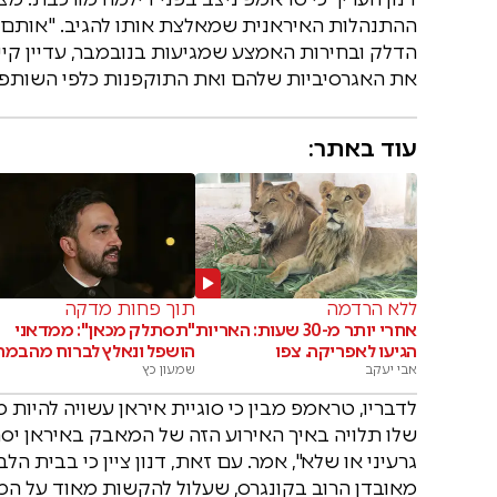
ההתנהלות האיראנית שמאלצת אותו להגיב. "אותם שי
הדלק ובחירות האמצע שמגיעות בנובמבר, עדיין קיי
את האגרסיביות שלהם ואת התוקפנות כלפי השותפים 
עוד באתר:
ללא הרדמה
תוך פחות מדקה
אחרי יותר מ-30 שעות: האריות
"תסתלק מכאן": ממדאני
הגיעו לאפריקה. צפו
הושפל ונאלץ לברוח מהבמה
אבי יעקב
שמעון כץ
לדבריו, טראמפ מבין כי סוגיית איראן עשויה להיו
שלו תלויה באיך האירוע הזה של המאבק באיראן יס
גרעיני או שלא", אמר. עם זאת, דנון ציין כי בבית
מאובדן הרוב בקונגרס, שעלול להקשות מאוד על המ