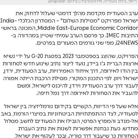
ריאד, בירת סעודיה, אילוסטרציה | צילום: unsplash
ערב הסעודית מקדמת מהלך דרמטי שעלול לדחוק את
ישראל מפרויקט "מסילות השלום" – המסדרון הכלכלי India–
Middle East–Europe Economic Corridor, המכונה בראשי
התיבות IMEC. כך פרסם הערב עמיחי שטיין במהדורה ב-
i24NEWS, מפי שני גורמים המעורים בפרטים.
הפרויקט, שהוצג בספטמבר 2023 בפסגת G-20 על ידי נשיא
ארצות הברית ג'ו ביידן, נועד ליצור נתיב שינוע חדש לסחורות
בין הודו לאירופה, דרך איחוד האמירויות, ערב הסעודית, ירדן,
ישראל ויוון. לפי התכנון המקורי, מסילת הרכבת הייתה אמורה
לעבור דרך ערב הסעודית וירדן, להיכנס לישראל, ומשם
להעביר את הסחורות לאירופה דרך נמל חיפה.
אלא שעל פי הדיווח, הקשיים בקידום נורמליזציה בין ישראל
לסעודיה, לצד ההתפתחויות הביטחוניות במיצרי הורמוז, באב
אל-מנדב והמפרץ הפרסי, הובילו את הסעודים לחשב מסלול
מחדש. כעת נבחנת אפשרות לשנות את נתיב העברת
הסחורות כך שיעבור דרך סוריה, ובכך לעקוף את ישראל.