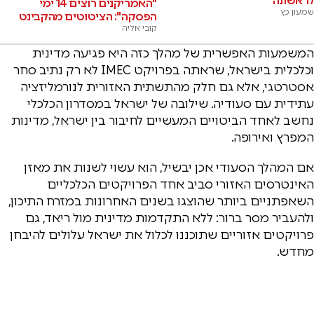
לראשונה
"האמריקנים רוצים 14 ימי
שמעון כץ
הפסקה": הציטוטים מהקבינט
קובי אליה
המשמעות האפשרית של מהלך כזה היא פגיעה מדינית
וכלכלית בישראל, שראתה בפרויקט IMEC לא רק נתיב סחר
אסטרטגי, אלא גם חלק מהתשתית האזורית לנורמליזציה
עתידית עם סעודיה. שילובה של ישראל במסדרון הכלכלי
נחשב לאחד הביטויים המעשיים לחיבור בין ישראל, מדינות
המפרץ ואירופה.
אם המהלך הסעודי אכן יבשיל, הוא עשוי לשנות את מאזן
האינטרסים האזורי סביב אחד הפרויקטים הכלכליים
השאפתניים ביותר שהוצגו בשנים האחרונות במזרח התיכון,
ולהעביר מסר ברור: ללא התקדמות מדינית מול ריאד, גם
פרויקטים אזוריים שתוכננו לכלול את ישראל עלולים להיבחן
מחדש.