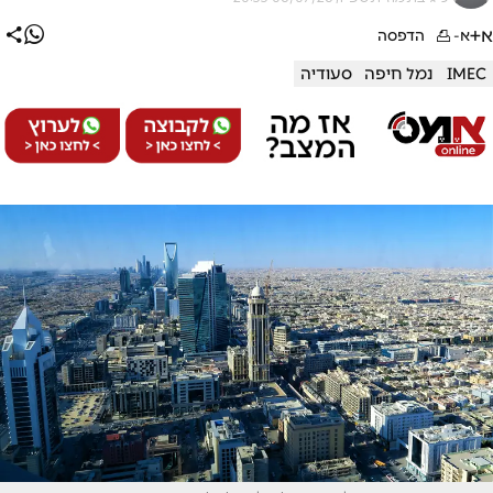
א+
א-
הדפסה
IMEC
נמל חיפה
סעודיה