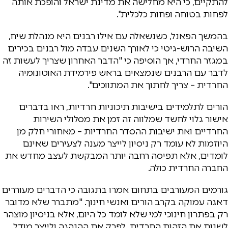
להתקיים, כי היא מחלישה את מדינת ישראל והופכת אותה
לפחות בטוחה ופחות כלכלית".
בהמשך הפאנל, כשנשאלה עם אילו רבנים היא מנהלת שיח,
השיבה הרוש-גיטי כי לאורך השנים עבדה מול רבנים בכירים
במגזר החרדי, אך הוסיפה כי "הדבר האחרון שצריך לעשות זה
לדבר עם הרבנים שנמצאים בראש פירמידת האוטונומיה
החרדית – צריך לחתוך את המתווכים".
הורים לתלמידים בישיבות תיכוניות חרדיות, ראו בדברים
אישור גלוי לחשד שמלווה זה זמן את מסלולי השירות
החרדיים ואת ישיבות ההסדר החרדיות – מאחורי חלק מן
היוזמות לא עומד רק ניסיון לייצר מענה לצעירים שאינם
לומדים, אלא תפיסה רחבה יותר המבקשת לעצב מחדש את
החברה החרדית כולה.
גורמים המעורבים בתחום אמרו בתגובה כי הדברים מעוררים
דאגה עמוקה בקרב הורים ואנשי חינוך. "מתברר שלא מדובר
רק בפתרון חינוכי למי שלא לומד כל היום, אלא בניסיון מוצהר
לשנות את הזהות החרדית, לפרק את ההנהגה ולייצר מודל