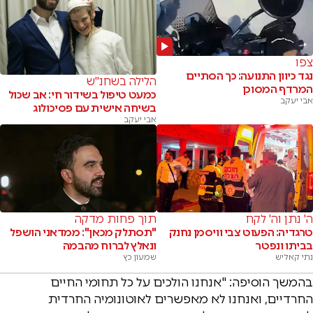
צפו
נגד כיוון התנועה: כך הסתיים
הלילה בשחנ"ש
המרדף המסוכן
כמעט טיפול בשידור חי: אב שכול
אבי יעקב
בשיחה אישית עם פסיכולוג
אבי יעקב
ה' נתן וה' לקח
תוך פחות מדקה
טרגדיה: הפעוט צבי וויסמן נחנק
"תסתלק מכאן": ממדאני הושפל
בביתו ונפטר
ונאלץ לברוח מהבמה
נתי קאליש
שמעון כץ
בהמשך הוסיפה: "אנחנו הולכים על כל תחומי החיים
החרדיים, ואנחנו לא מאפשרים לאוטונומיה החרדית