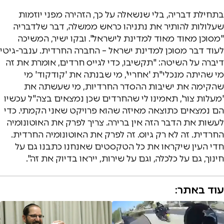
בתחילת דבריה, בלי שנשאלה על כך, הזהירה מפני יוזמות
שעלולות להותיר את נתניהו כראש ממשלה, דבר שלדבריה
"מסוכן מאוד מאוד למדינת לישראל". ובקו ישיר, המשיכה
לעוד דבר מסוכן למדינת ישראל – החברה החרדית. ענבר-גיטי
דיברה על השיטה: "תקשיבו, כדי לגייס חרדים, אומרת את זה
מי שהיתה מנכלי"ת 'אחריי', מי שבנתה את 'קודקוד' מי
שהקימה את ישיבות ההסדר החרדיות, מי שעשתה את
'מעלות צור', תאמינו לי שהחרדים שכן נמצאים בצה"ל עכשיו
הם נמצאים כתוצאה מאיזה שהוא פרויקט שאני הקמתי. כדי
לעשות את הדבר הזה אין ברירה. צריך לפרק את האוטונומיה
החרדית. זה לא רק גיוס. זה לפרק את האוטונומיה החרדית.
חדי העין שיקראו את כל הטקסטים שאנחנו כתבנו גם על
חינוך, גם על כלכלה, וגם על שירות, ייראו בדיוק את זה".
עוד באתר: