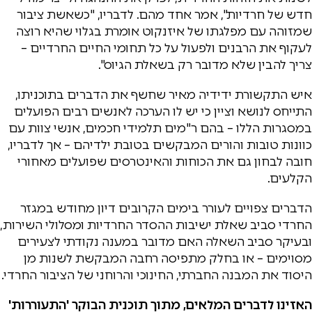
חדש של חרדיות", אמר אחד מהם. לדבריו, "כשאשת ציבור
שמזוהה עם מפלגתו של איזנקוט אומרת בגלוי שהיא רוצה
לעקוף את הרבנים ולפעול על כל תחומי החיים החרדיים –
צריך להבין שלא מדובר רק בשאלת הגיוס".
איש התקשורת ידידיה מאיר שחשף את הדברים בתוכניתו,
התייחס לנושא וציין כי יש לו הערכה לאנשים רבים הפועלים
במסגרות הללו – בהם ר"מים תלמידי חכמים, אנשי צוות עם
כוונות טובות והורים המבקשים בטובת ילדיהם – אך לדבריו,
חובה לבחון גם את הכוחות והאינטרסים שפועלים מאחורי
הקלעים.
הדברים צפויים לעורר בימים הקרובים דיון מחודש במגזר
החרדי סביב שאלת ישיבות ההסדר החרדיות ומסלולי השירות,
ובעיקר סביב השאלה האם מדובר במענה נקודתי לצעירים
מסוימים – או בחלק מתפיסה רחבה המבקשת לשנות מן
היסוד את המבנה החברתי, החינוכי והרוחני של הציבור החרדי.
האזינו לדברים המלאים, מתוך תוכנית הבוקר 'התעוררות'