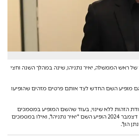
נו של ראש הממשלה, יאיר נתניהו, שינה במהלך השנה וחצי
 מופיע השם החדש לצד אותם פרטים מזהים שהופיעו
דת הזהות ללא שינוי, בעוד שהשם המופיע במסמכים
עודכן. עוד צוין כי באישורי ניכוי מס שהונפקו בחודש דצמבר 2024 הופיע השם "יאיר נתניהו", ואילו במסמכים
ן הון".