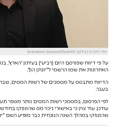
יאיר נתניהו | צילום: Avshalom Sassoni/Flash90
על פי דיווח שפורסם היום (רביעי) בעיתון 'הארץ', ב
האחרונות את שמו הרשמי ל"יונתן הון".
הדיווח מתבסס על מסמכים של רשות המסים, שבהם
בעבר.
לפי הפרסום, במסמכי רשות המסים נותר מספר תעו
שהונפקו במהלך השנה הנוכחית כבר מופיע השם "יונת