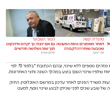
טרגדיה קשה
הטור השבועי
ל
לאחר מאמצים: גופת הפעוטה
גם אם ינצח: כך יקרוס איזנקוט
שטבעה שוחררה לקבורה
תוך שנה ושלושה חודשים
אבי יעקב
שלום שטיין
עוד עולה מהדיווח כי לצד מספר הזהות נותרו פרטים מזהים נוספים ללא שינוי, ובהם הכתובת "בלפור 0". לפי
וח שלפיו שינוי השם בוצע במהלך השנה וחצי האחרונות.
ות משרד הפנים לאחר עדכון במרשם האוכלוסין. החוק
 של שבע שנים לפני שניתן לבצע שינוי נוסף, למעט