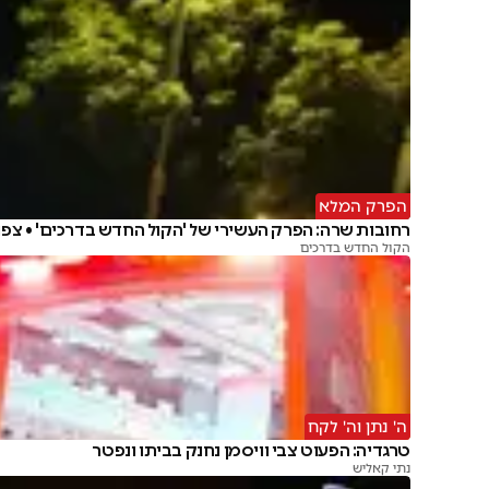
הפרק המלא
רחובות שרה: הפרק העשירי של 'הקול החדש בדרכים' • צפו
הקול החדש בדרכים
ה' נתן וה' לקח
טרגדיה: הפעוט צבי וויסמן נחנק בביתו ונפטר
נתי קאליש