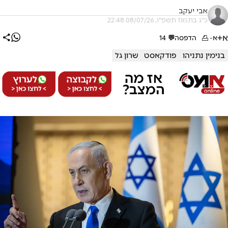
אבי יעקב
כ"ג בתמוז תשפ"ו, 08/07/26 22:48
א+
א-
הדפסה
💬
14
בנימין נתניהו
פודקאסט
שרון גל