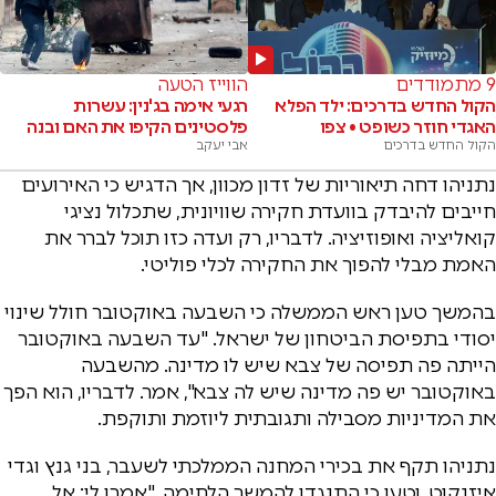
9 מתמודדים
הווייז הטעה
הקול החדש בדרכים: ילד הפלא
רגעי אימה בג'נין: עשרות
האגדי חוזר כשופט • צפו
פלסטינים הקיפו את האם ובנה
הקול החדש בדרכים
אבי יעקב
נתניהו דחה תיאוריות של זדון מכוון, אך הדגיש כי האירועים
חייבים להיבדק בוועדת חקירה שוויונית, שתכלול נציגי
קואליציה ואופוזיציה. לדבריו, רק ועדה כזו תוכל לברר את
האמת מבלי להפוך את החקירה לכלי פוליטי.
בהמשך טען ראש הממשלה כי השבעה באוקטובר חולל שינוי
יסודי בתפיסת הביטחון של ישראל. "עד השבעה באוקטובר
הייתה פה תפיסה של צבא שיש לו מדינה. מהשבעה
באוקטובר יש פה מדינה שיש לה צבא", אמר. לדבריו, הוא הפך
את המדיניות מסבילה ותגובתית ליוזמת ותוקפת.
נתניהו תקף את בכירי המחנה הממלכתי לשעבר, בני גנץ וגדי
איזנקוט, וטען כי התנגדו להמשך הלחימה. "אמרו לי: אל