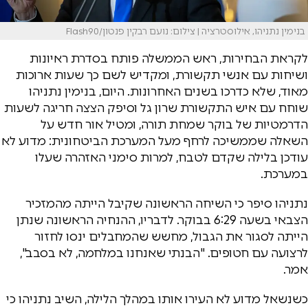
בנימין נתניהו, אילוסטרציה | צילום: נועם רבקין פנטון/Flash90
לקראת הבחירות, ראש הממשלה פותח בסדרת ראיונות
ושיחות עם אנשי תקשורת, ומקדיש לשם כך שעות ארוכות
מאוד, שלא כדרכו בשנים האחרונות. היום, בנימין נתניהו
שוחח עם איש התקשורת שרון גל וסיפק הצצה חריגה לשעות
הדרמטיות של בוקר שמחת תורה, ומטיל אור חדש על
השאלה שממשיכה לרחף מעל המערכת הביטחונית: מדוע לא
עודכן בלילה שקדם לטבח, למרות סימני האזהרה שעלו
במערכת.
נתניהו סיפר כי השיחה הראשונה שקיבל הייתה מהמזכיר
הצבאי בשעה 6:29 בבוקר. לדבריו, ההנחיה הראשונה שנתן
הייתה לסגור את הגבול, מחשש שהמחבלים ינסו לחזור
לרצועה עם חטופים. "הבנתי שאנחנו במלחמה, לא בסבב",
אמר.
כשנשאל מדוע לא העירו אותו במהלך הלילה, השיב נתניהו כי