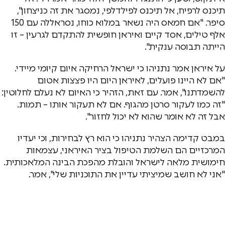
תיכנס לרפיח, אל תיכנס לפילדלפי, נמסגר את זה כניצחון",
סיפר. "אם חמאס היה נשאר במלוא כוחו, נסראללה עם 150
אלף טילים, אסד קיים ואיראן חופשית להתקדם לגרעין – זו
הייתה תבוסה ענקית".
על איראן אמר נתניהו כי ישראל הרחיקה איום קיומי מיידי.
"אם לא היינו פועלים, לאיראן היום היו פצצות אטום
להשמדתנו", אמר. עם זאת, הזהיר כי האיום לא נעלם לחלוטין:
"זה כמו לעקור סרטן מהגוף. אם לא תעקור אותו – תמות.
אבל זה לא אומר שהוא לא יכול לחזור".
במבט קדימה הצהיר נתניהו כי הוא רץ לבחירות, וכי יעדיו
המרכזיים הם השלמת הטיפול בציר האיראני, עצמאות
חימושית מלאה לישראל והובלת מהפכת הבינה המלאכותית.
"אני לא חושב שמיציתי עדיין את התוכניות שלי", אמר.