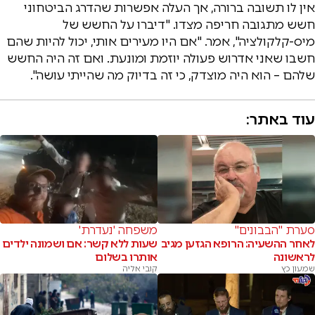
אין לו תשובה ברורה, אך העלה אפשרות שהדרג הביטחוני
חשש מתגובה חריפה מצדו. "דיברו על החשש של
מיס-קלקולציה", אמר. "אם היו מעירים אותי, יכול להיות שהם
חשבו שאני אדרוש פעולה יוזמת ומונעת. ואם זה היה החשש
שלהם – הוא היה מוצדק, כי זה בדיוק מה שהייתי עושה".
עוד באתר:
סערת "הבבונים"
משפחה 'נעדרת'
לאחר ההשעיה: הרופא הגזען מגיב
שעות ללא קשר: אם ושמונה ילדים
לראשונה
אותרו בשלום
שמעון כץ
קובי אליה