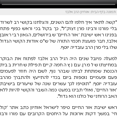
תמונה בדף הבית: אוחיון הרב אלבז
"קשה לתאר איך חלפו להם השנים, והצלחנו בקושי רב לשרוד
בלי מורנו ורבינו מרן זצוק״ל", כך בקול בכי וראש כפוף פתח
בפנינו ראש ישיבת ׳אור החיים׳ שבירושלים, הגאון רבי ראובן
אלבז, חבר מועצת חכמי התורה של ש"ס אודות הקושי הגדול
שלו בלי מרן הרב עובדיה יוסף.
למעלה מיובל שנים היה רגיל הרב אלבז לפתוח את הבוקר
במחיצתו של מרן. עם נץ החמה קיים תפילת שחרית בבית
הכנסת שמתחת לביתו שבהר נוף, לשם היה חוזר לפעמים
פעם ופעמיים נוספות ביום בכדי להתייעץ ולהתברך מהרב
עובדיה יוסף. "תוסיפו לכך עשרים שנה של שיעורים בישיבת
׳אור החיים׳, ואולי תבינו במעט כמה השבר והקושי להיות ללא
האב הרוחני של כולנו הוא גדול".
ראש ישיבת אור החיים סיפר לישראל אוחיון כתב אתר ׳קול
חי׳ במשך דקות ארוכות על היחסים הקרובים עם מורו ורבו