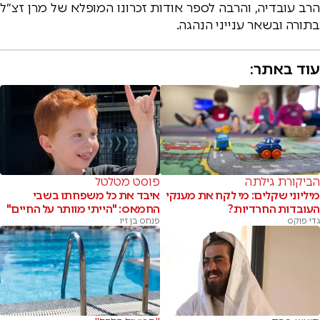
הרב עובדיה, והרבה לספר אודות זכרונו המופלא של מרן זצ״ל
בתורה ובשאר ענייני הנהגה.
עוד באתר:
הביקורת גילתה
פוסט מטלטל
מיליוני שקלים: מי לקח את מענקי
איבד את כל משפחתו בשבי
העובדות החרדיות?
החמאס: "הייתי מוותר על החיים"
גדי פוקס
פנחס בן זיו