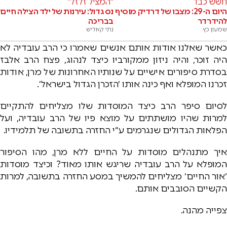
חשש כבד
"המציל זלזל"
היום ה-29: מצבו של דרדיק מוסיף
נס גדול: עירנות של ילד הצילה חיים
להידרדר
בבריכה
שמעון כץ
נתי קאליש
כאשר שאלנו אודות אותם אנשים שאמרו כי הרב עובדיה לא
היה זוכר, והיה ניזון ממקורביו כיצד לנהוג, פצח הרב אלבז
בסדרת סיפורים אישיים על שנותיו האחרונות של מרן, אודות
זכרנו המופלא ואף כינה אותו ׳הזכרן הגדול בישראל׳.
לסיום סיפר הרב כיצד המוסדות שלו מצליחים להתקיים
למרות שהיו מושתתים על מוצא פיו של הרב עובדיה, ועל
הפלאות הגדולים שנגרמים ע״י החזרה בתשובה של תלמידיו.
איך מתנהלים מוסדות על החיים ללא מרן, מהו הסיפור
המופלא על הרב עובדיה שריגש אותו מאוד? וכיצד מוסדות
׳אור החיים׳ מצליחים להמשיך במסע החזרה בתשובה, למרות
הקשיים הסובבים אותם.
צפייה מהנה.