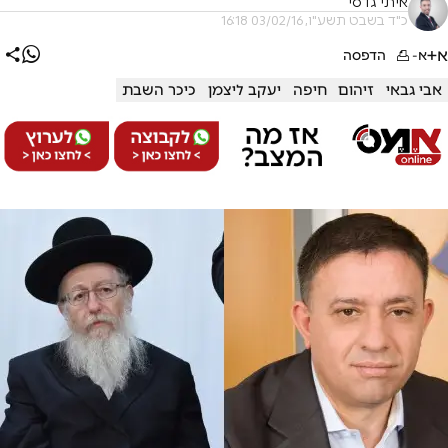
איתי גדסי
כ"ד בשבט תשע"ו, 03/02/16 16:18
א+
א-
הדפסה
אבי גבאי
זיהום
חיפה
יעקב ליצמן
כיכר השבת