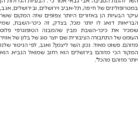
השר להגנת הסביבה אבי גבאי אמר כי :"הבעיות הגדולות הן
במטרופולינים של חיפה, תל-אביב וירושלים, ובירושלים, אגב,
עיקר הבעיות הן באזורים היותר צפופים שזה המקום ששר
הבריאות דואג לו יותר מכל, בצדק, זה כיכר-השבת, שמי
שמכיר את כיכר-השבת מבין שהמבנה הטופוגרפי פלוס
העומס של התחבורה הציבורית שם יוצר סוג של בלון של אוויר
מזוהם. פשוט מאוד. נכון, השר ליצמן? ואגב, לפי הניטור שלנו
המקור הכי מזוהם בירושלים הוא רחוב שמואל הנביא. הוא
יותר מזוהם מהכל".