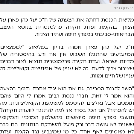
ליצמן גבאי
מליאת הכנסת דחתה את הצעתה של ח"כ יעל כהן פארן על
הצורך בהקמת ועדת חקירה פרלמנטרית בנושא המצב
הבריאותי-סביבתי במפרץ חיפה ועתיד האזור.
ח"כ יעל כהן פארן אמרה בדיון במליאה: "לממצאים
המזעזעים שהתגלו השבוע אין אח ורע בהיסטוריה של
מדינת ישראל. ועדת חקירה פרלמנטרית תוציא לאור דברים
שציבור צריך לדעת. זה לא עניין של אופוזיציה וקואליציה זה
עניין של חיים ומוות.
"השר להגנת הסביבה, גם אם הוא יגיד אחרת, תומך בהצעה
והוא אמר לי זאת. חברי כנסת רבים אמרו לי היום שהם
תומכים אבל נאלצים להישמע למשמעת הקואליציונית. מה
יש להסתיר? אם הכל בסדר אז למה להתנגד לוועדת חקירה?
תושבי מפרץ חיפה מיואשים מהשלטון המרכזי והמקומי
ששנים לא עושה דבר ורק פועל להשתקת הנתונים. הם כבר
לא מאמינים לאף אחד. כל מי שמצביע נגד הקמת ועדת