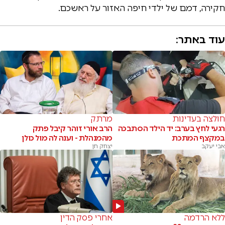
חקירה, דמם של ילדי חיפה האזור על ראשכם.
עוד באתר:
חולצה בעדינות
מרתק
רגעי לחץ בערב: יד הילד הסתבכה
הרב אורי זוהר קיבל פתק
במקצף המתכת
מהמנהלת - וענה לה מול כולן
אבי יעקב
יצחק חן
ללא הרדמה
אחרי פסק הדין