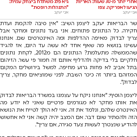
אחרי יותר מ-30 שעות: האריות
גיא פלג משתלח ביצחק עמית:
הגיעו לאפריקה. צפו
"התנהלות רופסת"
אבי יעקב
אבי יעקב
שר הבריאות יעקב ליצמן השיב: "אין סיבה להקמת ועדת
חקירה. כל הנתונים פתוחים. אני בעד נתונים ומחקר אבל
צריך לבדוק מאיפה ההדלפות ומה האינטרסים שם. אנחנו
עשינו בנושא מה שאף אחד לא עשה עד היום, אז להגיד
שהממשלה מתעלמת? הנתונים הם מ2012, לקחת נתונים
חלקיים בלי בדיקה ולהדליף אותם זה חמור פי עשר. הזיהום
בתל אביב לא פחות גרוע מחיפה. למשל בירושלים המקום
המזוהם ביותר זה כיכר השבת. לפני שמוציאים מחקר, צריך
לבדוק".
ליצמן הוסיף: "אנחנו ניקח על עצמנו במשרד הבריאות לבדוק
את אותו מחקר לא מגורמים פרטיים שאני לא יודע מה
האינטרס שלהם, ונלמד את זה. אני לא הולך לטייח את הנושא
הזה ולהסתיר שום דבר. אם המצב יהיה קשה אני לא אחשוש
להודיע שנצטרך לעשות צעד סגירה, אם צריך".