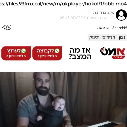
ps://files.93fm.co.il/new/m/akplayer/hakol/1/bbb.mp4
יעקב גרודקה
כ"ח בשבט תשע"ו, 07/02/16 09:48
א+
א-
הדפסה
ניגון
קלידים
תינוק