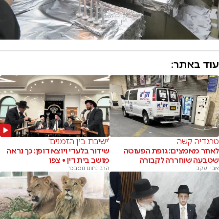
עוד באתר:
טרגדיה קשה
'ישיבת בין הזמנים'
לאחר מאמצים: גופת הפעוטה
שידור בלעדי ויוצא דופן: כך נראה
שטבעה שוחררה לקבורה
מושב בית דין • צפו
אבי יעקב
הרב נחום נוסבכר