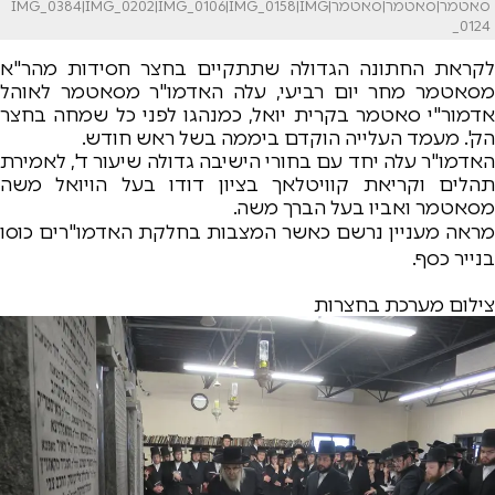
סאטמר|סאטמר|סאטמר|IMG_0384|IMG_0202|IMG_0106|IMG_0158|IMG
_0124
לקראת החתונה הגדולה שתתקיים בחצר חסידות מהר"א
מסאטמר מחר יום רביעי, עלה האדמו"ר מסאטמר לאוהל
אדמור"י סאטמר בקרית יואל, כמנהגו לפני כל שמחה בחצר
הק'. מעמד העלייה הוקדם ביממה בשל ראש חודש.
האדמו"ר עלה יחד עם בחורי הישיבה גדולה שיעור ד', לאמירת
תהלים וקריאת קוויטלאך בציון דודו בעל הויואל משה
מסאטמר ואביו בעל הברך משה.
מראה מעניין נרשם כאשר המצבות בחלקת האדמו"רים כוסו
בנייר כסף.
צילום מערכת בחצרות