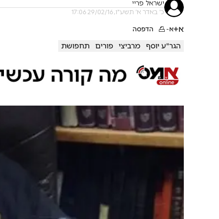
ישראל פריי
כ' באדר א׳ תשע"ו, 29/02/16 17:06
א+
א-
הדפסה
הגר"ע יוסף
מרביצי
פורים
תחפושת