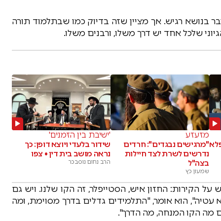
בר בנושא רגיש. אך מציין שזה בדיוק כמו שבתלמוד תורה
יוני שלכל אחד יש דרך משלו, ורבנים משלו.
מזעזע
'ישיבת בין הזמנים'
פלא
"מרגישים נבגדים": חרדים
שידור בלעדי ויוצא דופן: כך
נדרשים לשרת לצד חיילות
נראה מושב בית דין • צפו
בצה"ל
הרב נחום נוסבכר
שמעון כץ
ל הקירות: החזון איש, הסטייפלר, זה הקו שלנו. ויש גם
 עטיה", הוא אומר, "התלמידים גדלים בדרך מסוימת, ומה
 מה הקו המנחה, מה הדרך".