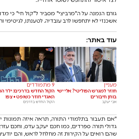
גורם הנמנה על ה"מרביצי" מסביר ל"קול חי" כי מדו
אשכנזי לא יתחפשו לרב עובדיה. לטענתו, לגיטימי והג
עוד באתר:
מעניין
9 מתמודדים
חוזר למגרש הפוליטי? אלי ישי
הקול החדש בדרכים: ילד ה
בוחן חיבורים
האגדי חוזר כשופט • צפו
אבי יעקב
הקול החדש בדרכים
"אם תעבור בתלמודי התורה, תראה איזה תמונות יש ע
גדולי תורה ספרדים, כמו חכם יעקב עדס, וחכם עזרא
שהם רואים על הקירות זה מחלחל לראש, והם יודעים