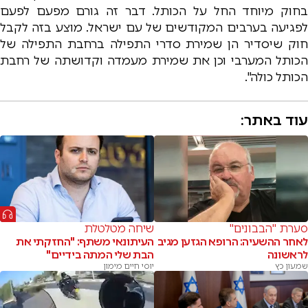
בחוק מיוחד החל על הכותל. דבר זה גורם מפעם לפעם
לפגיעה בערבים המקודשים של עם ישראל. מוצע בזה לקבל
חוק שיסדיר הן שמירת סדרי התפילה ברחבת התפילה של
הכותל המערבי וכן את שמירת מעמדה וקדושתה של רחבת
הכותל כולה".
עוד באתר:
סערת "הבבונים"
שיחה מטלטלת
לאחר ההשעיה: הרופא הגזען מגיב
העיתונאי משתף: "החזקתי את
לראשונה
הבת שלי המתה בידיים"
שמעון כץ
יוסי חיים מימון