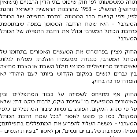
תורה כמשמעותו לפי חוק שיפוט בתי הדין הרבניים (נישואין
וגירושין) התשי"ג – 1953 שהרבנות הראשית לישראל נוהגת
לפיו, ולפי קביעת הרב הממונה. 'רחבת התפילה של הכותל
המערבי' – היא שטח הרחבה המסומן במפה שבתוספת
כרחבת הכותל המערבי וכולל את רחבת התפילה של הכותל
המערבי".
החוק מציין בפרוטרוט את המעשים האסורים בתחומו של
הכותל המערבי, כנגזרת ממעמדו ההלכתי. מפליא לגלות
שאיסורים טריוויאליים כמו אי חילול השבת או הצבת מחיצה
בין גברים לנשים במקום הקדוש ביותר לעם היהודי לא
הוסדרו עד כה בחוק.
החוק אף מתייחס לשמירה על כבוד המתפללים ובין
האיסורים המופיעים בו "עריכת טקס, לרבות טקס דתי, שלא
על פי מנהג המקום, הפוגע ברגשות ציבור המתפללים כלפי
המקום". כמו כן מוצע לאסור "בכל שטח רחבת הכותל
המערבי – מעשה העלול להפריע את המתפללים בתפילתם;
תפילה מעורבת של גברים ונשים", וכן לאסור "בעזרת הנשים –