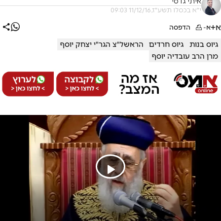
איתי גדסי
י"א בכסלו תשע"ז, 11/12/16 09:03
א+
א-
הדפסה
גיוס בנות
גיוס חרדים
הראשל"צ הגר"י יצחק יוסף
מרן הרב עובדיה יוסף