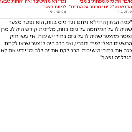
איבד את כל משפחתו בשבי
נכדי ראש הישיבה: אח ואחות טבעו
החמאס: "הייתי מוותר על החיים"
למוות באגם
פנחס בן זיו
נתי קאליש
"כמה הגאון החזו"א נלחם נגד גיוס בנות, הוא נפטר מצער
שהיה לו על המלחמה על גיוס בנות, מלחמת קודש היה לו. מרן
נפטר מהצער שהיה לו על גיוס בחורי ישיבות, אז עשו חוק
הרשעים האלו לפיד וחבריו, ואז הרב היה לו צער שרצו לקחת
ככה את בחורי הישיבות. הרב לקח את זה ללב ומי יודע אם לא
בגלל זה נפטר".