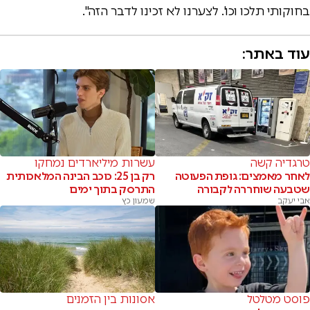
בחוקותי תלכו וכו'. לצערנו לא זכינו לדבר הזה".
עוד באתר:
טרגדיה קשה
עשרות מיליארדים נמחקו
לאחר מאמצים: גופת הפעוטה
רק בן 25: כוכב הבינה המלאכותית
שטבעה שוחררה לקבורה
התרסק בתוך ימים
אבי יעקב
שמעון כץ
פוסט מטלטל
אסונות בין הזמנים