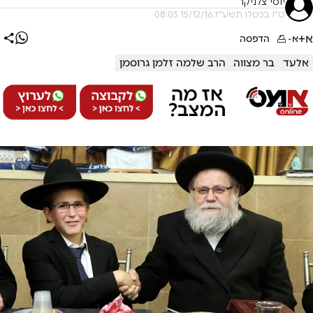
יוסי צלניקר
ט"ו בכסלו תשע"ז, 15/12/16 08:05
א+
א-
הדפסה
אלעד
בר מצווה
הרב שלמה זלמן גרוסמן