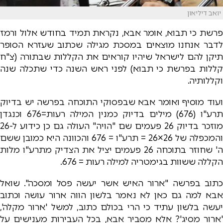
יואב דיליאון
פרשת כי תבוא, אומר אבא, נקראת תמיד בחודש אלול ורמז
לדבר אנחנו מוצאים במסכת מגילה שכתוב שעזרא הסופר
תיקן להם לישראל שיהיו קוראים את הקללות שבתורה (צ"ח
קללות בפרשת כי תבוא) לפני ראש השנה כדי שתכלה שנה
וקללותיה.
ועוד מוסיף ואומר אבא שבפסוקי התוכחה בפרשה יש בדיוק
תרע"ו (676) מילים בדיוק כמנין המילה רעות=676 וכנגדן
מוזכר בדיוק 26 פעמים שם "הויה" העולה גם כן כידוע ל-26
והמכפלה של 26×26 = תרע"ו = 676 והכוונה היא כמובן ששם
ה' שחוזר בתוכחה 26 פעמים יציל את הצדיק מתרע"ו מלות
הקללה ששוות בגימטריה למילה רעות = 676.
כתוב בפרשה "ארור האיש אשר יעשה פסל ומסכה". שואל
אבא למה גם כאן לא נאמר בלשון הווה ארור עושה וכתוב
יעשה בלשון עתיד כי הרי בכולם כתוב, למשל 'ארור מקלה',
'ארור מסיג'? אלא מסביר אבא, בכל העבירות מענישים על