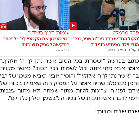
פרק מרמלה
עימות חריף בשידור
'הקול החדש בדרכים': ראפר, זמר
"מי מממן את הקמפיין?" - לייטנר
הודי וילד מפתיע בניידת
התקשה לספק תשובות
הקול החדש בדרכים
צבי טסלר
כתוב בפרשה "ושמחת בכל הטוב אשר נתן לך ה' אלהיך.."
אומר אבא מתי אתה יכול לשמוח בכל הטוב? כאשר מקוים
בך "אשר נתן לך ה' אלוקיך" והוסיף אבא ומביא משמו של רבי
נחמן מברסלב שהיה אומר על הפסוק הזה שאפילו בכיות של
אדם לפני ה' צריכות להיות מתוך שמחה ולא מתוך עצבות
ורמז לדבר ראשי תיבות של בכיה הן:"בשמך יגילון כל היום".
שבת שלום ומבורך!