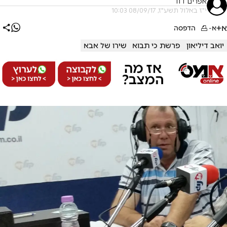
אפרים דוד
י"ז באלול תשע"ז, 08/09/17 10:03
א+
א-
הדפסה
יואב דיליאון
פרשת כי תבוא
שירו של אבא