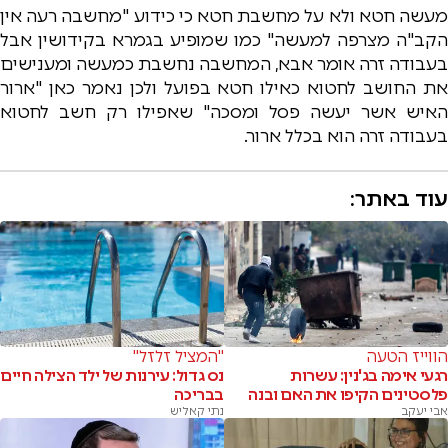
מעשה חטא ולא על מחשבת חטא כי כידוע "מחשבה רעה אין
הקב"ה מצרפה למעשה" כמו שמופיע בגמרא בקידושין אבל
בעבודה זרה אומר אבא, המחשבה נחשבת כמעשה ומענישים
את החושב לחטוא כאילו חטא בפועל ולכן נאמר כאן "ארור
האיש אשר יעשה פסל ומסכה" שאפילו רק חשב לחטוא
בעבודה זרה הוא בכלל ארור.
עוד באתר:
הווייז הטעה
"המציל זלזל"
רגעי אימה בג'נין: עשרות
נס גדול: עירנות של ילד הצילה חיים
פלסטינים הקיפו את האם ובנה
בבריכה
אבי יעקב
נתי קאליש