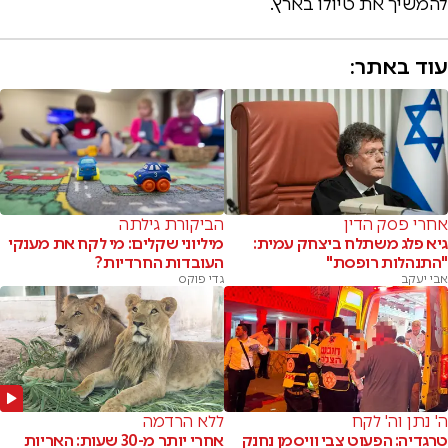
להמשיך את טיולו בארץ.
עוד באתר:
אחרי פסק הדין
הביקורת גילתה
גיא פלג משתלח ביצחק עמית:
מיליוני שקלים: מי לקח את מענקי
"התנהלות רופסת"
העובדות החרדיות?
אבי יעקב
גדי פוקס
ה' נתן וה' לקח
ללא הרדמה
טרגדיה: הפעוט צבי וויסמן נחנק
אחרי יותר מ-30 שעות: האריות