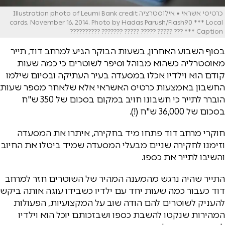
כרטיסי אשראי • אילוסטרציה Illustration photo of Leumi Bank credit
cards, November 16, 2014. Photo by Hadas Parush/Flash90 *** Local
Caption *** ??? ????? ????? ????? ??????? ??????????
בסוף השבוע האחרון, בשעות הבוקר הגיע למרחב דוד, תייר
מאוסטרליה כשהוא מבוהל וסיפר לשוטרים כי כמה שעות
קודם הוא וילדיו אכלו במסעדה בעיר העתיקה ובסיום שילמו
החשבון באמצעות כרטיס האשראי אלא שלאחר מספר שעות
הוברר לתייר כי חשבונו חויב במקום בסכום של 350 ש"ח
בסכום של 36,000 ש"ח (!).
חוקרי מרחב דוד פתחו מיד בחקירה, איתרו את המסעדה
וזימנו לחקירה שניים מבעלי המסעדה שמיד ביטלו את החיוב
והשיבו לתייר את כספו.
התייר שהיה נרגש מהמענה המהיר של השוטרים חזר למרחב
דוד כעבור כמה שעות יחד עם ילדיו כשבידו עוגה אותה ביקש
להעניק לשוטרים להם הודה שוב על המקצועיות, הפעולות
המהירות שנקטו להשבת כספו ושבזכותם יוכל הוא וילדיו