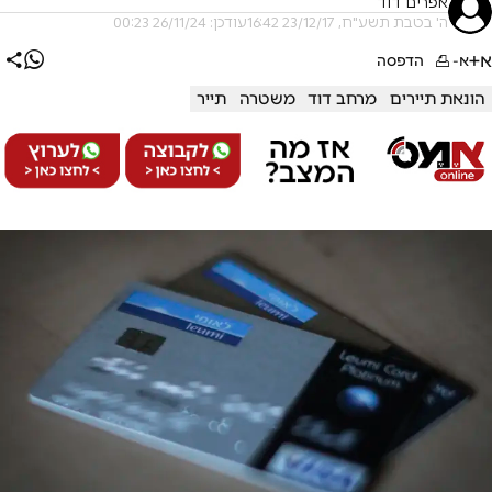
אפרים דוד
ה' בטבת תשע"ח, 23/12/17 16:42
עודכן: 26/11/24 00:23
א+
א-
הדפסה
הונאת תיירים
מרחב דוד
משטרה
תייר