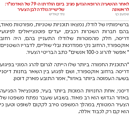
לאחר ההשעיה: הרופא הגזען מגיב
ביום הולדתו ה-79 של האדמו"ר:
לראשונה
שלישייה נולדה לבן הצעיר
שמעון כץ
נתי קאליש
ברשימותיו של לודלו, נמצאו תוכניות שטניות, מפורטות מאוד,
בהם חברות השכרות רכבים, יעדים פוטנצייאלים לפיגועי
דריסה, חלק מהמטרות שלודלו התעניין בהם, היה רחוב
אוקספורד, הרחוב נקי ממדרכות ובלי שוליים, לדבריו השטניים
" אפשר להרוג כ-100 אנשים" כתב הבריטי הצעיר.
"התוכנית החמורה ביותר שלו הייתה לגרום להרג המוני בפיגוע
דריסה ברחוב אוקספורד, ושם לפגוע בין השאר בחנות דיסני
בשעה העמוסה ביותר באזור", אמר התובע מארק דוסון.
דיסני, אחת החנויות המוכות ביותר בעיר, פוטנציאל הפגיעה
באזור הגדוש הוא רב מאוד. בשבוע שעבר נפתח משפטו של
הצעיר המטורף, במהלך המשפט סירב לקקום לשופט וטען כי
הוא קם רק לכבוד אללה.