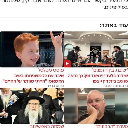
כי הצעיר בקשר עם אדם העונה לשם אבו יקין, שמתגורר
בפיליפינים.
עוד באתר:
'ישיבת בין הזמנים'
פוסט מטלטל
שידור בלעדי ויוצא דופן: כך נראה
איבד את כל משפחתו בשבי
מושב בית דין • צפו
החמאס: "הייתי מוותר על החיים"
הרב נחום נוסבכר
פנחס בן זיו
סערת "הבבונים"
שמחה באמשינוב