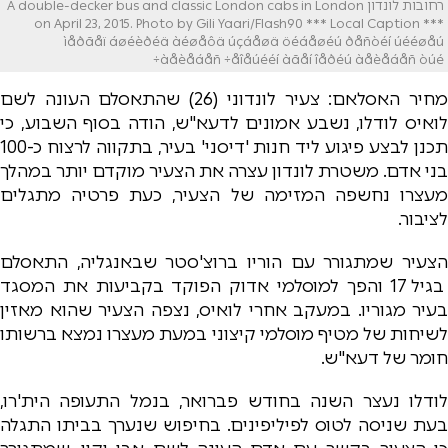
רחובות לונדון A double-decker bus and classic London cabs in London
on April 23, 2015. Photo by Gili Yaari/Flash90 *** Local Caption ***
ìåðãåï áøéèðéä àéøåôä úçáåøä öéáåøéú ðåñòéí úééøåú
àåèåáåñ ÷åîåúééí àãåí îåðéú àåèåáåñ òúé÷
מחיר האסלאם: צעיר לונדוני (26) שהתאסלם העונה לשם
לואיס לודלו, נשבע אמונים לדעא"ש, הודה בסוף השבוע, כי
תכנן לבצע פיגוע ליד חנות 'דיסני' בעיר, בתקווה לרצוח כ-100
בני אדם. משטרת לונדון עצרה את הצעיר מוקדם יותר במהלך
מעצרו נחשפה המזימה של הצעיר, כעת פרטיה מתגלים
לציבור.
הצעיר שמתגורר עם הוריו ברוצ'סטר שבאנגליה, התאסלם
בגיל 17 והפך למוסלמי אדוק הפוקד בקביעות את המסגד
בעיר מגוריו. במעקב אחרי לואיס, נצפה הצעיר שהוא מאזין
לשיחות של מטיף מוסלמי קיצוני במעת מעצרו נמצא ברשותו
חומר של דעא"ש.
לודלו נעצר השנה בחודש פברואר, בנמל התעופה הית'רו,
בעת שניסה לטוס לפיליפינים. בחיפוש שנערך בביתו התגלה