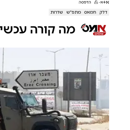
א+
א-
הדפסה
דלק
חמאס
מתפ"ש
שדרות