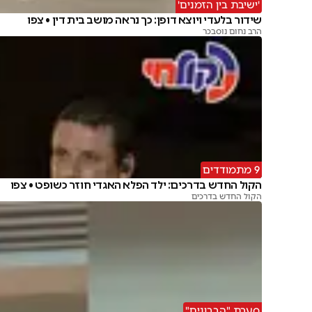
'ישיבת בין הזמנים'
שידור בלעדי ויוצא דופן: כך נראה מושב בית דין • צפו
הרב נחום נוסבכר
9 מתמודדים
הקול החדש בדרכים: ילד הפלא האגדי חוזר כשופט • צפו
הקול החדש בדרכים
סערת "הבבונים"