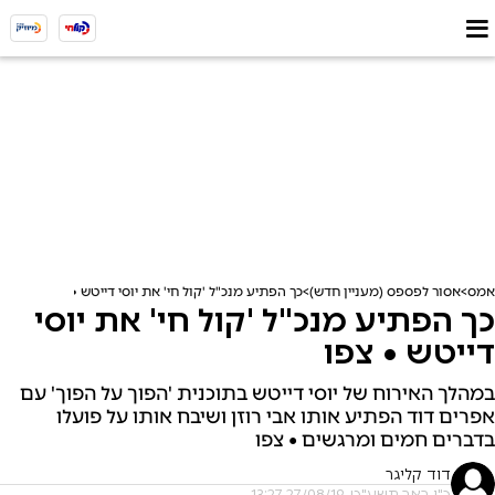
אמס
אסור לפספס (מעניין חדש)
כך הפתיע מנכ"ל 'קול חי' את יוסי דייטש • צפו
כך הפתיע מנכ"ל 'קול חי' את יוסי
דייטש • צפו
במהלך האירוח של יוסי דייטש בתוכנית 'הפוך על הפוך' עם
אפרים דוד הפתיע אותו אבי רוזן ושיבח אותו על פועלו
בדברים חמים ומרגשים • צפו
דוד קליגר
כ"ו באב תשע"ט, 27/08/19 13:27