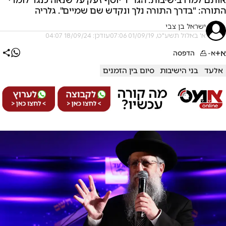
התורה: "בדרך התורה נלך ונקדש שם שמיים". גלריה
ישראל בן צבי
א' באלול תשע"ט, 01/09/19 07:06
עודכן: 18/09/24 04:07
א+
א-
הדפסה
אלעד
בני הישיבות
סיום בין הזמנים