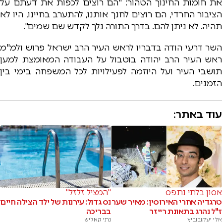
את חומות החינוך הטהור: "הם רוצים לכפות את דעתם על
הציבור החרדי, הם רוצים לחנך אותנו, להתערב בחיינו, היו לא
תהיה. לא ניתן להם. בדרך התורה נלך לקדש שם שמים".
השר דרעי הודה בדבריו לראש העיר הרב ישראל פרוש ולמ"מ
ראש העיר הרב יהודה בוטבול על העבודה המאומצת למען
תושבי העיר ועל היוזמה לפעילויות לכל המשפחה בימי בין
הזמנים.
עוד באתר:
אסון בלתי נתפס
"המציל זלזל"
טרגדיה אחרי האירוסין: מאיר שער
נס גדול: עירנות של ילד הצילה חיים
ז"ל נהרג בתאונת רייזר
בבריכה
אלי יעקובוביץ
נתי קאליש