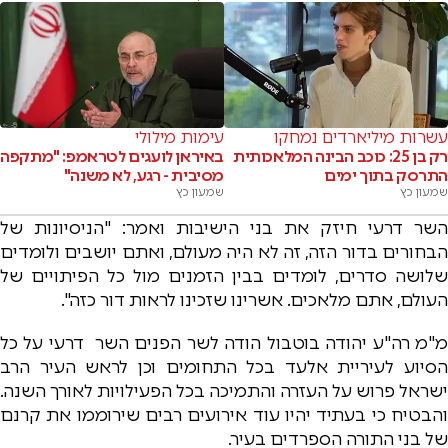
עשרות מיליארדים נמחקו
עימות מילולי
רק בן 25: כוכב הבינה המלאכותית
באיראן לועגים לטראמפ: "מתקפה
התרסק בתוך ימים
מסיבית - רגע, לא משנה"
שמעון כץ
שמעון כץ
השר דרעי חיזק את בני הישיבות ואמר: "הניסיונות של
הבחורים בדור הזה, זה לא היה מעולם, ואתם יושבים ולומדים
שלושה סדרים, לומדים בבין הזמנים מול כל הפיתויים של
העולם, אתם מלאכים. אשרינו שזכינו לראות דור כזה".
מ"מ רה"ע יהודה בוטבול הודה לשר הפנים השר דרעי על כל
הסיוע לעיריית אלעד בכל התחומים וכן לראש העיר הרב
ישראל פרוש על העזרה והתמיכה בכל הפעילויות לאורך השנה.
והבטיח כי בעתיד יהיו עוד אירועים רבים שירוממו את קרנם
של בני התורה הספרדים בעיר.