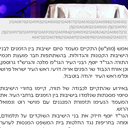
212A0870|212A1192|212A1000|212A0877|212A0302|212A0088|212A0302
(1)|212A0285|212A1000 (1)|212A1192
(1)|212A1171|212A1191|212A0935|212A0986|212A1059|212A0824|212A0807|212
A0472|212A0788|212A0617|212A0819|212A0565|212A0575
אמש (מוצ"ש) התקיים מעמד סיום ישיבות בין הזמנים לבני
הישיבות הקטנות והגדולות. בהשתתפות חבר מועצת חכמי
התורה הגר"ד יוסף, רבני העיר הגר"מ מלכה והגרש"ז גרוסמן,
וכן אורח הכבוד שר הפנים אריה דרעי. ראש העיר ישראל פרוש
ומ"מ ראש העיר יהודה בוטבול.
באירוע שהתקיים לכבודה של תורה, קיימו בחורי הישיבות
סיומי מסכתות שנלמדו בישיבות בין הזמנים ברחבי העיר. את
המעמד הנעימו תזמורת המנגנים עם מוישי רוט ונמואל
הרוש.
הגר"ד יוסף חיזק את בני הישיבות השוקדים על תלמודם,
ומחה בחריפות נגד החלטות בית המשפט המנסות לערער